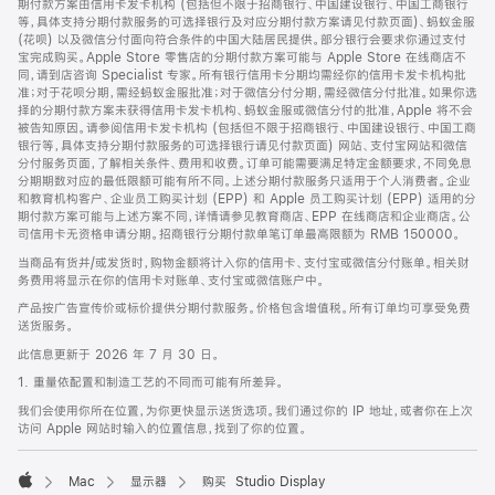
期付款方案由信用卡发卡机构 (包括但不限于招商银行、中国建设银行、中国工商银行
等，具体支持分期付款服务的可选择银行及对应分期付款方案请见付款页面)、蚂蚁金服
(花呗) 以及微信分付面向符合条件的中国大陆居民提供。部分银行会要求你通过支付
宝完成购买。Apple Store 零售店的分期付款方案可能与 Apple Store 在线商店不
同，请到店咨询 Specialist 专家。所有银行信用卡分期均需经你的信用卡发卡机构批
准；对于花呗分期，需经蚂蚁金服批准；对于微信分付分期，需经微信分付批准。如果你选
择的分期付款方案未获得信用卡发卡机构、蚂蚁金服或微信分付的批准，Apple 将不会
被告知原因。请参阅信用卡发卡机构 (包括但不限于招商银行、中国建设银行、中国工商
银行等，具体支持分期付款服务的可选择银行请见付款页面) 网站、支付宝网站和微信
分付服务页面，了解相关条件、费用和收费。订单可能需要满足特定金额要求，不同免息
分期期数对应的最低限额可能有所不同。上述分期付款服务只适用于个人消费者。企业
和教育机构客户、企业员工购买计划 (EPP) 和 Apple 员工购买计划 (EPP) 适用的分
期付款方案可能与上述方案不同，详情请参见教育商店、EPP 在线商店和企业商店。公
司信用卡无资格申请分期。招商银行分期付款单笔订单最高限额为 RMB 150000。
当商品有货并/或发货时，购物金额将计入你的信用卡、支付宝或微信分付账单。相关财
务费用将显示在你的信用卡对账单、支付宝或微信账户中。
产品按广告宣传价或标价提供分期付款服务。价格包含增值税。所有订单均可享受免费
送货服务。
此信息更新于 2026 年 7 月 30 日。
1. 重量依配置和制造工艺的不同而可能有所差异。
我们会使用你所在位置，为你更快显示送货选项。我们通过你的 IP 地址，或者你在上次
访问 Apple 网站时输入的位置信息，找到了你的位置。
Mac
显示器
购买 Studio Display