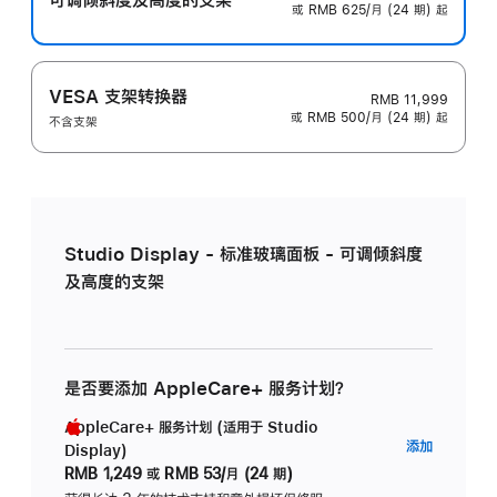
或 RMB 625/月 (24 期) 起
VESA 支架转换器
RMB 11,999
或 RMB 500/月 (24 期) 起
不含支架
Studio Display - 标准玻璃面板 - 可调倾斜度
及高度的支架
是否要添加 AppleCare+ 服务计划？
AppleCare+ 服务计划 (适用于 Studio
AppleC
添加
Display)
服
RMB 1,249
或
RMB 53/月 (24 期)