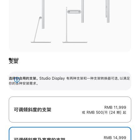
支架
选择你合用的支架。
Studio Display 有两种支架和一种支架转换器可选，以满足
展
你的各种安装需求。
开
RMB 11,999
可调倾斜度的支架
或 RMB 500/月 (24 期) 起
RMB 14,999
可调倾斜度及高‍度的支‍架