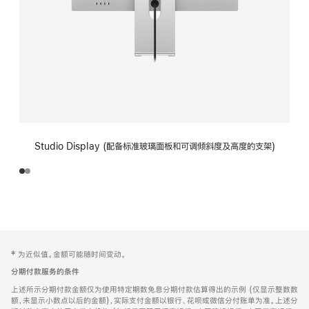
Studio Display (配备标准玻璃面板和可调倾斜度及高度的支架)
网
脚
‡ 为近似值。金额可能随时间变动。
注
页
分期付款服务的条件
页
上述所示分期付款金额仅为使用特定期数免息分期付款估算得出的示例 (仅显示整数数
脚
额，未显示小数点以后的金额)，实际支付金额以银行、花呗或微信分付账单为准。上述分