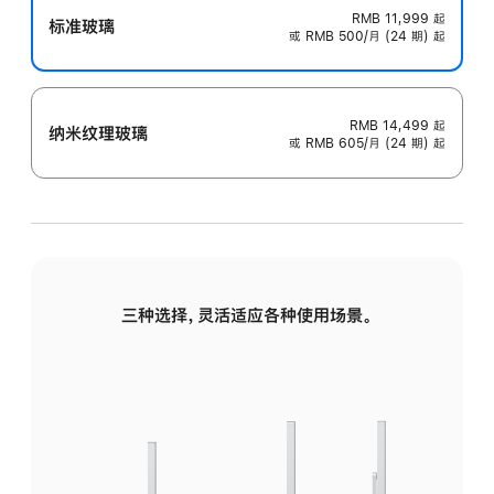
RMB 11,999
起
标准玻璃
或 RMB 500/月 (24 期) 起
RMB 14,499
起
纳米纹理玻璃
或 RMB 605/月 (24 期) 起
三种选择，灵活适应各种使用场景。
标