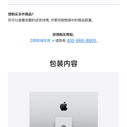
可
调
想购买多件商品？
倾
你可以查看完整的送货详情，并更改购物袋中的商品数量。
斜
度
及
获得购买帮助，
高
立即在线交流
(在
或致电
400-666-8800
。
度
新
的
窗
支
口
包装内容
架
中
的
打
分
开)
期
付
款
选
项)