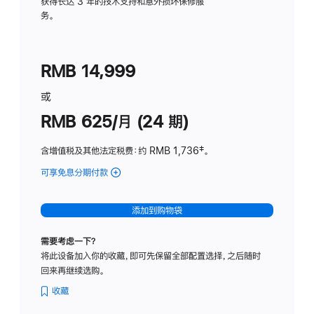
务
获得长达 3 年的技术支持和意外损坏保修服
务。
计
划
(适
RMB 14,999
用
于
或
Studio
RMB 625/月 (24 期)
Display
含增值税及其他法定税费
：约 RMB 1,736
脚
‡。
注
可享免息分期付款
(Studio
Display
-
添加到购物袋
标
准
需要考虑一下？
玻
将此设备加入你的收藏，即可先保留全部配置选择，之后随时
璃
回来再继续选购。
面
板
收藏
-