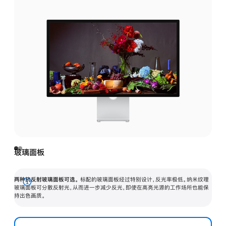
玻璃面板
两种抗反射玻璃面板可选。
标配的玻璃面板经过特别设计，反光率极低。纳米纹理
展
玻璃面板可分散反射光，从而进一步减少反光，即使在高亮光源的工作场所也能保
持出色画质。
开