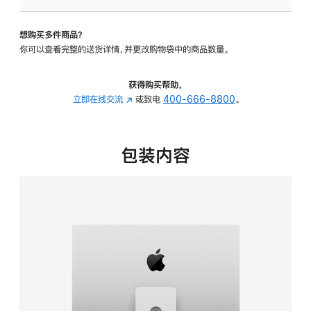
可
调
想购买多件商品？
倾
你可以查看完整的送货详情，并更改购物袋中的商品数量。
斜
度
及
获得购买帮助，
高
立即在线交流
(在
或致电
400-666-8800
。
度
新
的
窗
支
口
包装内容
架
中
的
打
分
开)
期
付
款
选
项)