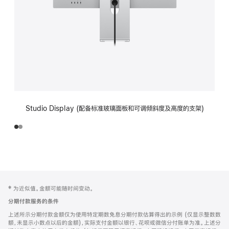
Studio Display (配备标准玻璃面板和可调倾斜度及高度的支架)
网
脚
‡ 为近似值。金额可能随时间变动。
注
页
分期付款服务的条件
页
上述所示分期付款金额仅为使用特定期数免息分期付款估算得出的示例 (仅显示整数数
脚
额，未显示小数点以后的金额)，实际支付金额以银行、花呗或微信分付账单为准。上述分