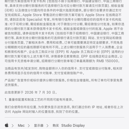
期付款方案由信用卡发卡机构 (包括但不限于招商银行、中国建设银行、中国工商银行
等，具体支持分期付款服务的可选择银行及对应分期付款方案请见付款页面)、蚂蚁金服
(花呗) 以及微信分付面向符合条件的中国大陆居民提供。部分银行会要求你通过支付
宝完成购买。Apple Store 零售店的分期付款方案可能与 Apple Store 在线商店不
同，请到店咨询 Specialist 专家。所有银行信用卡分期均需经你的信用卡发卡机构批
准；对于花呗分期，需经蚂蚁金服批准；对于微信分付分期，需经微信分付批准。如果你选
择的分期付款方案未获得信用卡发卡机构、蚂蚁金服或微信分付的批准，Apple 将不会
被告知原因。请参阅信用卡发卡机构 (包括但不限于招商银行、中国建设银行、中国工商
银行等，具体支持分期付款服务的可选择银行请见付款页面) 网站、支付宝网站和微信
分付服务页面，了解相关条件、费用和收费。订单可能需要满足特定金额要求，不同免息
分期期数对应的最低限额可能有所不同。上述分期付款服务只适用于个人消费者。企业
和教育机构客户、企业员工购买计划 (EPP) 和 Apple 员工购买计划 (EPP) 适用的分
期付款方案可能与上述方案不同，详情请参见教育商店、EPP 在线商店和企业商店。公
司信用卡无资格申请分期。招商银行分期付款单笔订单最高限额为 RMB 150000。
当商品有货并/或发货时，购物金额将计入你的信用卡、支付宝或微信分付账单。相关财
务费用将显示在你的信用卡对账单、支付宝或微信账户中。
产品按广告宣传价或标价提供分期付款服务。价格包含增值税。所有订单均可享受免费
送货服务。
此信息更新于 2026 年 7 月 30 日。
1. 重量依配置和制造工艺的不同而可能有所差异。
我们会使用你所在位置，为你更快显示送货选项。我们通过你的 IP 地址，或者你在上次
访问 Apple 网站时输入的位置信息，找到了你的位置。
Mac
显示器
购买 Studio Display