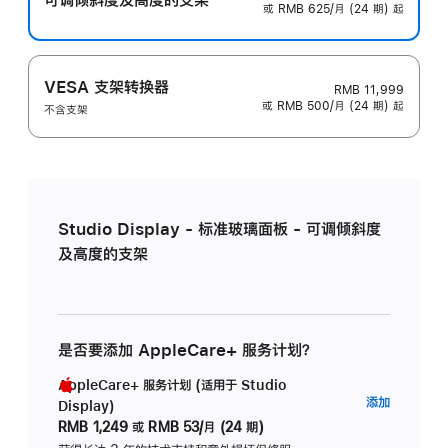
或 RMB 625/月 (24 期) 起
VESA 支架转换器
RMB 11,999
或 RMB 500/月 (24 期) 起
不含支架
Studio Display - 标准玻璃面板 - 可调倾斜度
及高度的支架
是否要添加 AppleCare+ 服务计划？
AppleCare+ 服务计划 (适用于 Studio
AppleC
添加
Display)
服
RMB 1,249
或
RMB 53/月 (24 期)