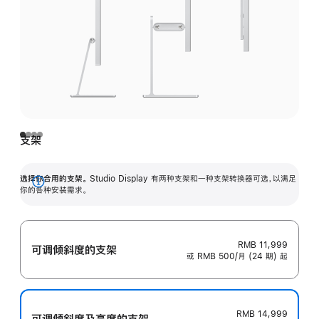
支架
选择你合用的支架。
Studio Display 有两种支架和一种支架转换器可选，以满足
展
你的各种安装需求。
开
RMB 11,999
可调倾斜度的支架
或 RMB 500/月 (24 期) 起
RMB 14,999
可调倾斜度及高‍度的支‍架