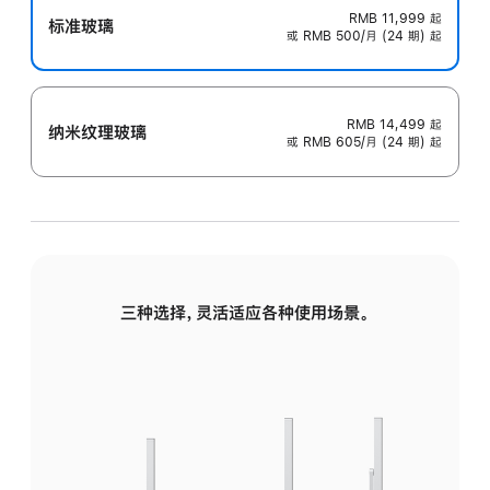
RMB 11,999
起
标准玻璃
或 RMB 500/月 (24 期) 起
RMB 14,499
起
纳米纹理玻璃
或 RMB 605/月 (24 期) 起
三种选择，灵活适应各种使用场景。
标