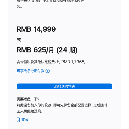
务
获得长达 3 年的技术支持和意外损坏保修服
务。
计
划
(适
RMB 14,999
用
于
或
Studio
RMB 625/月 (24 期)
Display
含增值税及其他法定税费
：约 RMB 1,736
脚
‡。
注
可享免息分期付款
(Studio
Display
-
添加到购物袋
标
准
需要考虑一下？
玻
将此设备加入你的收藏，即可先保留全部配置选择，之后随时
璃
回来再继续选购。
面
板
收藏
-