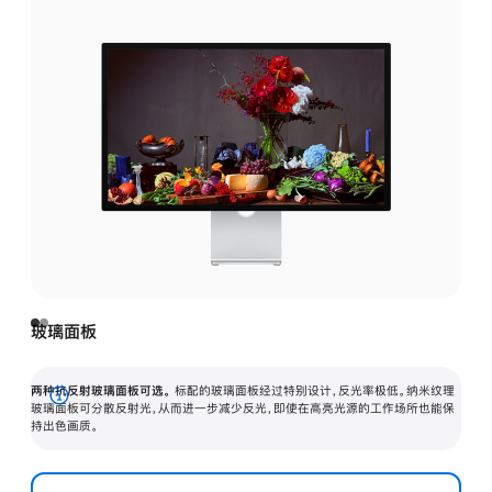
玻璃面板
两种抗反射玻璃面板可选。
标配的玻璃面板经过特别设计，反光率极低。纳米纹理
展
玻璃面板可分散反射光，从而进一步减少反光，即使在高亮光源的工作场所也能保
持出色画质。
开