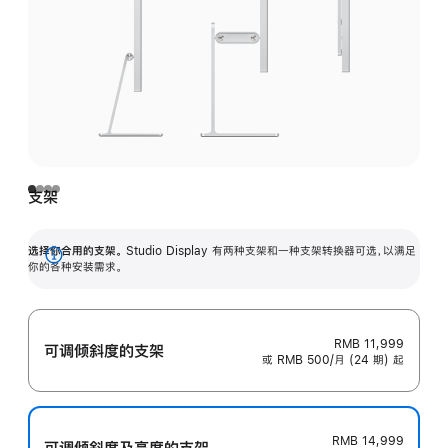
支架
选择你合用的支架。
Studio Display 有两种支架和一种支架转换器可选，以满足
展
你的各种安装需求。
开
RMB 11,999
可调倾斜度的支架
或 RMB 500/月 (24 期) 起
RMB 14,999
可调倾斜度及高‍度的支‍架