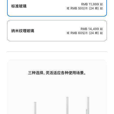
RMB 11,999
起
标准玻璃
或 RMB 500/月 (24 期) 起
RMB 14,499
起
纳米纹理玻璃
或 RMB 605/月 (24 期) 起
三种选择，灵活适应各种使用场景。
标