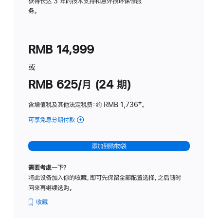
务
获得长达 3 年的技术支持和意外损坏保修服
务。
计
划
(适
RMB 14,999
用
于
或
Studio
RMB 625/月 (24 期)
Display
含增值税及其他法定税费
：约 RMB 1,736
脚
‡。
注
可享免息分期付款
(Studio
Display
-
添加到购物袋
标
准
需要考虑一下？
玻
将此设备加入你的收藏，即可先保留全部配置选择，之后随时
璃
回来再继续选购。
面
板
收藏
-