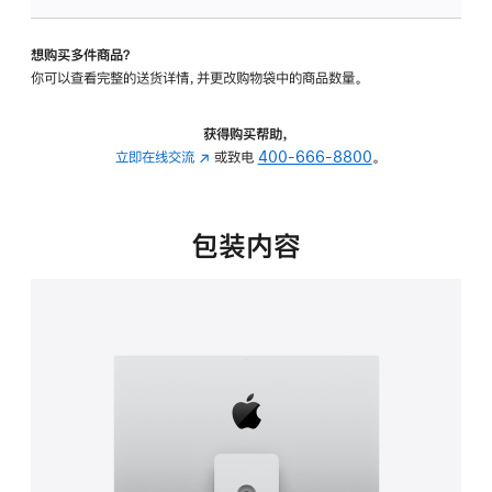
可
调
想购买多件商品？
倾
你可以查看完整的送货详情，并更改购物袋中的商品数量。
斜
度
及
获得购买帮助，
高
立即在线交流
(在
或致电
400-666-8800
。
度
新
的
窗
支
口
包装内容
架
中
的
打
分
开)
期
付
款
选
项)