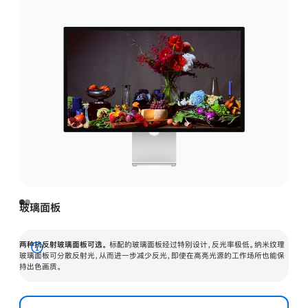
玻璃面板
两种抗反射玻璃面板可选。
标配的玻璃面板经过特别设计，反光率极低。纳米纹理
展
玻璃面板可分散反射光，从而进一步减少反光，即使在高亮光源的工作场所也能保
持出色画质。
开