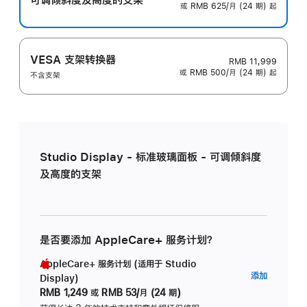
或 RMB 625/月 (24 期) 起
VESA 支架转换器
RMB 11,999
或 RMB 500/月 (24 期) 起
不含支架
Studio Display - 标准玻璃面板 - 可调倾斜度
及高度的支架
是否要添加 AppleCare+ 服务计划？
AppleCare+ 服务计划 (适用于 Studio
AppleC
添加
Display)
服
RMB 1,249
或
RMB 53/月 (24 期)