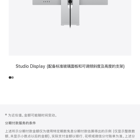
Studio Display (配备标准玻璃面板和可调倾斜度及高度的支架)
网
脚
‡ 为近似值。金额可能随时间变动。
注
页
分期付款服务的条件
页
上述所示分期付款金额仅为使用特定期数免息分期付款估算得出的示例 (仅显示整数数
脚
额，未显示小数点以后的金额)，实际支付金额以银行、花呗或微信分付账单为准。上述分