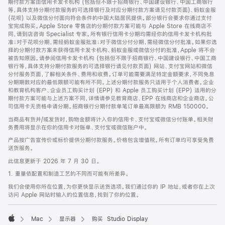
期付款方案由信用卡发卡机构 (包括但不限于招商银行、中国建设银行、中国工商银行
等，具体支持分期付款服务的可选择银行及对应分期付款方案请见付款页面)、蚂蚁金服
(花呗) 以及微信分付面向符合条件的中国大陆居民提供。部分银行会要求你通过支付
宝完成购买。Apple Store 零售店的分期付款方案可能与 Apple Store 在线商店不
同，请到店咨询 Specialist 专家。所有银行信用卡分期均需经你的信用卡发卡机构批
准；对于花呗分期，需经蚂蚁金服批准；对于微信分付分期，需经微信分付批准。如果你选
择的分期付款方案未获得信用卡发卡机构、蚂蚁金服或微信分付的批准，Apple 将不会
被告知原因。请参阅信用卡发卡机构 (包括但不限于招商银行、中国建设银行、中国工商
银行等，具体支持分期付款服务的可选择银行请见付款页面) 网站、支付宝网站和微信
分付服务页面，了解相关条件、费用和收费。订单可能需要满足特定金额要求，不同免息
分期期数对应的最低限额可能有所不同。上述分期付款服务只适用于个人消费者。企业
和教育机构客户、企业员工购买计划 (EPP) 和 Apple 员工购买计划 (EPP) 适用的分
期付款方案可能与上述方案不同，详情请参见教育商店、EPP 在线商店和企业商店。公
司信用卡无资格申请分期。招商银行分期付款单笔订单最高限额为 RMB 150000。
当商品有货并/或发货时，购物金额将计入你的信用卡、支付宝或微信分付账单。相关财
务费用将显示在你的信用卡对账单、支付宝或微信账户中。
产品按广告宣传价或标价提供分期付款服务。价格包含增值税。所有订单均可享受免费
送货服务。
此信息更新于 2026 年 7 月 30 日。
1. 重量依配置和制造工艺的不同而可能有所差异。
我们会使用你所在位置，为你更快显示送货选项。我们通过你的 IP 地址，或者你在上次
访问 Apple 网站时输入的位置信息，找到了你的位置。
Mac
显示器
购买 Studio Display