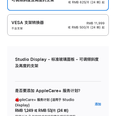
或 RMB 625/月 (24 期) 起
VESA 支架转换器
RMB 11,999
或 RMB 500/月 (24 期) 起
不含支架
Studio Display - 标准玻璃面板 - 可调倾斜度
及高度的支架
是否要添加 AppleCare+ 服务计划？
AppleCare+ 服务计划 (适用于 Studio
AppleC
添加
Display)
服
RMB 1,249
或
RMB 53/月 (24 期)