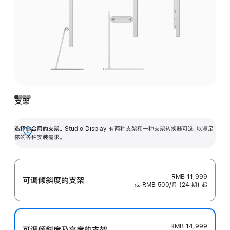
支架
选择你合用的支架。
Studio Display 有两种支架和一种支架转换器可选，以满足
展
你的各种安装需求。
开
RMB 11,999
可调倾斜度的支架
或 RMB 500/月 (24 期) 起
RMB 14,999
可调倾斜度及高‍度的支‍架