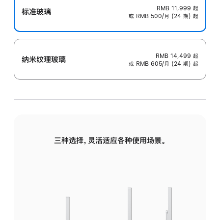
RMB 11,999
起
标准玻璃
或 RMB 500/月 (24 期) 起
RMB 14,499
起
纳米纹理玻璃
或 RMB 605/月 (24 期) 起
三种选择，灵活适应各种使用场景。
标