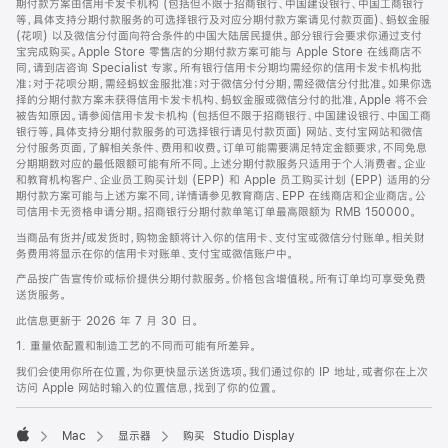
期付款方案由信用卡发卡机构 (包括但不限于招商银行、中国建设银行、中国工商银行
等，具体支持分期付款服务的可选择银行及对应分期付款方案请见付款页面)、蚂蚁金服
(花呗) 以及微信分付面向符合条件的中国大陆居民提供。部分银行会要求你通过支付
宝完成购买。Apple Store 零售店的分期付款方案可能与 Apple Store 在线商店不
同，请到店咨询 Specialist 专家。所有银行信用卡分期均需经你的信用卡发卡机构批
准；对于花呗分期，需经蚂蚁金服批准；对于微信分付分期，需经微信分付批准。如果你选
择的分期付款方案未获得信用卡发卡机构、蚂蚁金服或微信分付的批准，Apple 将不会
被告知原因。请参阅信用卡发卡机构 (包括但不限于招商银行、中国建设银行、中国工商
银行等，具体支持分期付款服务的可选择银行请见付款页面) 网站、支付宝网站和微信
分付服务页面，了解相关条件、费用和收费。订单可能需要满足特定金额要求，不同免息
分期期数对应的最低限额可能有所不同。上述分期付款服务只适用于个人消费者。企业
和教育机构客户、企业员工购买计划 (EPP) 和 Apple 员工购买计划 (EPP) 适用的分
期付款方案可能与上述方案不同，详情请参见教育商店、EPP 在线商店和企业商店。公
司信用卡无资格申请分期。招商银行分期付款单笔订单最高限额为 RMB 150000。
当商品有货并/或发货时，购物金额将计入你的信用卡、支付宝或微信分付账单。相关财
务费用将显示在你的信用卡对账单、支付宝或微信账户中。
产品按广告宣传价或标价提供分期付款服务。价格包含增值税。所有订单均可享受免费
送货服务。
此信息更新于 2026 年 7 月 30 日。
1. 重量依配置和制造工艺的不同而可能有所差异。
我们会使用你所在位置，为你更快显示送货选项。我们通过你的 IP 地址，或者你在上次
访问 Apple 网站时输入的位置信息，找到了你的位置。
Mac
显示器
购买 Studio Display