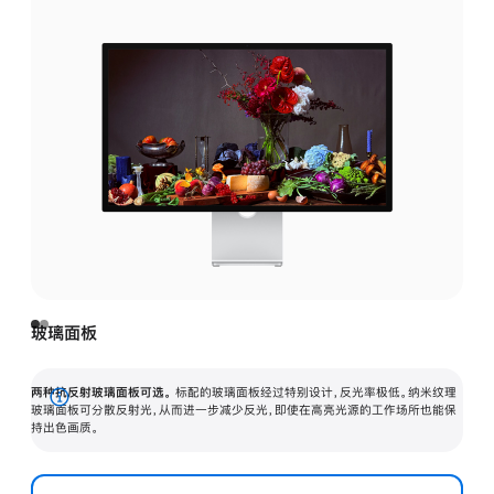
玻璃面板
两种抗反射玻璃面板可选。
标配的玻璃面板经过特别设计，反光率极低。纳米纹理
展
玻璃面板可分散反射光，从而进一步减少反光，即使在高亮光源的工作场所也能保
持出色画质。
开