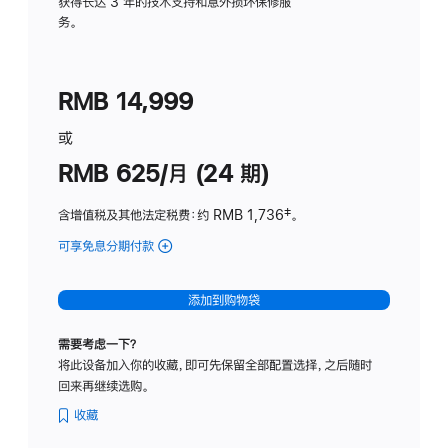
务
获得长达 3 年的技术支持和意外损坏保修服
务。
计
划
(适
RMB 14,999
用
于
或
Studio
RMB 625/月 (24 期)
Display
含增值税及其他法定税费
：约 RMB 1,736
脚
‡。
注
可享免息分期付款
(Studio
Display
-
添加到购物袋
标
准
需要考虑一下？
玻
将此设备加入你的收藏，即可先保留全部配置选择，之后随时
璃
回来再继续选购。
面
板
收藏
-