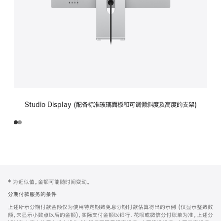
Studio Display (配备标准玻璃面板和可调倾斜度及高度的支架)
网
脚
‡ 为近似值。金额可能随时间变动。
注
页
分期付款服务的条件
页
上述所示分期付款金额仅为使用特定期数免息分期付款估算得出的示例 (仅显示整数数
脚
额，未显示小数点以后的金额)，实际支付金额以银行、花呗或微信分付账单为准。上述分