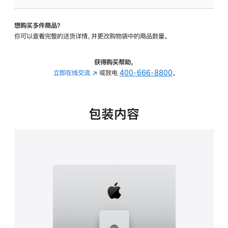
可
调
想购买多件商品？
倾
你可以查看完整的送货详情，并更改购物袋中的商品数量。
斜
度
及
获得购买帮助，
高
立即在线交流
(在
或致电
400-666-8800
。
度
新
的
窗
支
口
包装内容
架
中
的
打
分
开)
期
付
款
选
项)