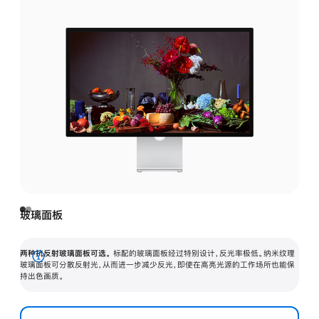
玻璃面板
两种抗反射玻璃面板可选。
标配的玻璃面板经过特别设计，反光率极低。纳米纹理
展
玻璃面板可分散反射光，从而进一步减少反光，即使在高亮光源的工作场所也能保
持出色画质。
开