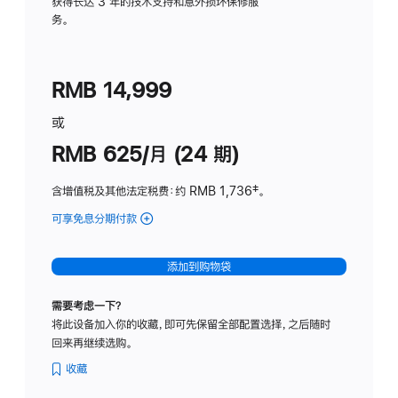
务
获得长达 3 年的技术支持和意外损坏保修服
务。
计
划
(适
RMB 14,999
用
于
或
Studio
RMB 625/月 (24 期)
Display
含增值税及其他法定税费
：约 RMB 1,736
脚
‡。
注
可享免息分期付款
(Studio
Display
-
添加到购物袋
标
准
需要考虑一下？
玻
将此设备加入你的收藏，即可先保留全部配置选择，之后随时
璃
回来再继续选购。
面
板
收藏
-