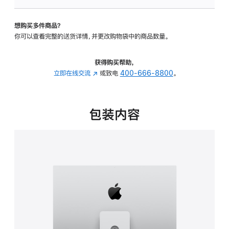
可
调
想购买多件商品？
倾
你可以查看完整的送货详情，并更改购物袋中的商品数量。
斜
度
及
获得购买帮助，
高
立即在线交流
(在
或致电
400-666-8800
。
度
新
的
窗
支
口
包装内容
架
中
的
打
分
开)
期
付
款
选
项)