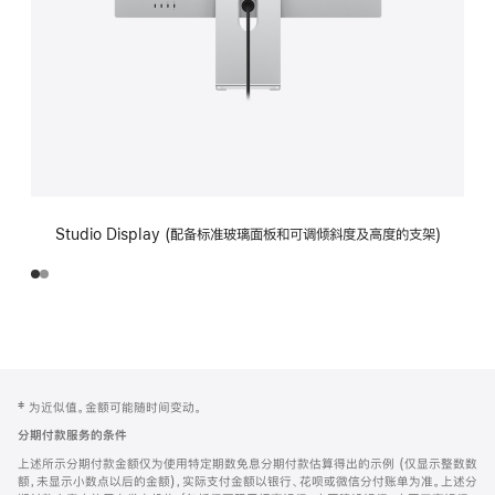
Studio Display (配备标准玻璃面板和可调倾斜度及高度的支架)
网
脚
‡ 为近似值。金额可能随时间变动。
注
页
分期付款服务的条件
页
上述所示分期付款金额仅为使用特定期数免息分期付款估算得出的示例 (仅显示整数数
脚
额，未显示小数点以后的金额)，实际支付金额以银行、花呗或微信分付账单为准。上述分