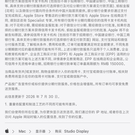
期付款方案由信用卡发卡机构 (包括但不限于招商银行、中国建设银行、中国工商银行
等，具体支持分期付款服务的可选择银行及对应分期付款方案请见付款页面)、蚂蚁金服
(花呗) 以及微信分付面向符合条件的中国大陆居民提供。部分银行会要求你通过支付
宝完成购买。Apple Store 零售店的分期付款方案可能与 Apple Store 在线商店不
同，请到店咨询 Specialist 专家。所有银行信用卡分期均需经你的信用卡发卡机构批
准；对于花呗分期，需经蚂蚁金服批准；对于微信分付分期，需经微信分付批准。如果你选
择的分期付款方案未获得信用卡发卡机构、蚂蚁金服或微信分付的批准，Apple 将不会
被告知原因。请参阅信用卡发卡机构 (包括但不限于招商银行、中国建设银行、中国工商
银行等，具体支持分期付款服务的可选择银行请见付款页面) 网站、支付宝网站和微信
分付服务页面，了解相关条件、费用和收费。订单可能需要满足特定金额要求，不同免息
分期期数对应的最低限额可能有所不同。上述分期付款服务只适用于个人消费者。企业
和教育机构客户、企业员工购买计划 (EPP) 和 Apple 员工购买计划 (EPP) 适用的分
期付款方案可能与上述方案不同，详情请参见教育商店、EPP 在线商店和企业商店。公
司信用卡无资格申请分期。招商银行分期付款单笔订单最高限额为 RMB 150000。
当商品有货并/或发货时，购物金额将计入你的信用卡、支付宝或微信分付账单。相关财
务费用将显示在你的信用卡对账单、支付宝或微信账户中。
产品按广告宣传价或标价提供分期付款服务。价格包含增值税。所有订单均可享受免费
送货服务。
此信息更新于 2026 年 7 月 30 日。
1. 重量依配置和制造工艺的不同而可能有所差异。
我们会使用你所在位置，为你更快显示送货选项。我们通过你的 IP 地址，或者你在上次
访问 Apple 网站时输入的位置信息，找到了你的位置。
Mac
显示器
购买 Studio Display