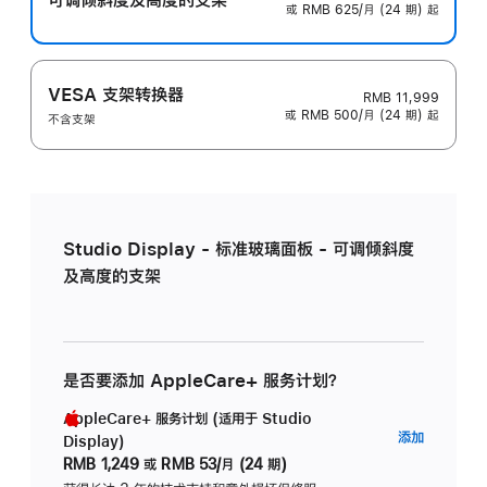
或 RMB 625/月 (24 期) 起
VESA 支架转换器
RMB 11,999
或 RMB 500/月 (24 期) 起
不含支架
Studio Display - 标准玻璃面板 - 可调倾斜度
及高度的支架
是否要添加 AppleCare+ 服务计划？
AppleCare+ 服务计划 (适用于 Studio
AppleC
添加
Display)
服
RMB 1,249
或
RMB 53/月 (24 期)