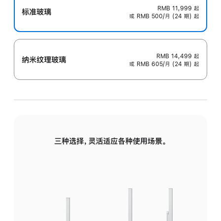
RMB 11,999
起
标准玻璃
或 RMB 500/月 (24 期) 起
RMB 14,499
起
纳米纹理玻璃
或 RMB 605/月 (24 期) 起
三种选择，灵活适应各种使用场景。
标