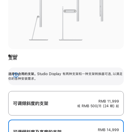
支架
选择你合用的支架。
Studio Display 有两种支架和一种支架转换器可选，以满足
展
你的各种安装需求。
开
RMB 11,999
可调倾斜度的支架
或 RMB 500/月 (24 期) 起
RMB 14,999
可调倾斜度及高‍度的支‍架