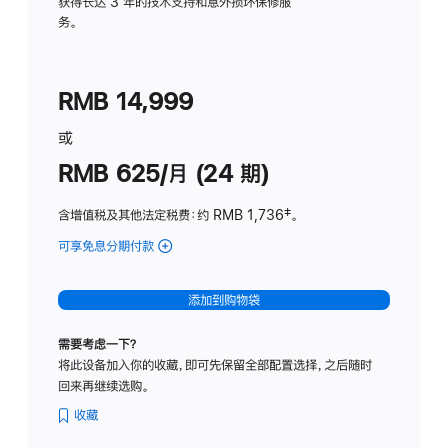
务
获得长达 3 年的技术支持和意外损坏保修服
务。
计
划
(适
RMB 14,999
用
于
或
Studio
RMB 625/月 (24 期)
Display
含增值税及其他法定税费
：约 RMB 1,736
脚
‡。
注
可享免息分期付款
(Studio
Display
-
添加到购物袋
标
准
需要考虑一下？
玻
将此设备加入你的收藏，即可先保留全部配置选择，之后随时
璃
回来再继续选购。
面
板
收藏
-