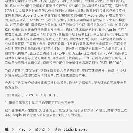
期付款方案由信用卡发卡机构 (包括但不限于招商银行、中国建设银行、中国工商银行
等，具体支持分期付款服务的可选择银行及对应分期付款方案请见付款页面)、蚂蚁金服
(花呗) 以及微信分付面向符合条件的中国大陆居民提供。部分银行会要求你通过支付
宝完成购买。Apple Store 零售店的分期付款方案可能与 Apple Store 在线商店不
同，请到店咨询 Specialist 专家。所有银行信用卡分期均需经你的信用卡发卡机构批
准；对于花呗分期，需经蚂蚁金服批准；对于微信分付分期，需经微信分付批准。如果你选
择的分期付款方案未获得信用卡发卡机构、蚂蚁金服或微信分付的批准，Apple 将不会
被告知原因。请参阅信用卡发卡机构 (包括但不限于招商银行、中国建设银行、中国工商
银行等，具体支持分期付款服务的可选择银行请见付款页面) 网站、支付宝网站和微信
分付服务页面，了解相关条件、费用和收费。订单可能需要满足特定金额要求，不同免息
分期期数对应的最低限额可能有所不同。上述分期付款服务只适用于个人消费者。企业
和教育机构客户、企业员工购买计划 (EPP) 和 Apple 员工购买计划 (EPP) 适用的分
期付款方案可能与上述方案不同，详情请参见教育商店、EPP 在线商店和企业商店。公
司信用卡无资格申请分期。招商银行分期付款单笔订单最高限额为 RMB 150000。
当商品有货并/或发货时，购物金额将计入你的信用卡、支付宝或微信分付账单。相关财
务费用将显示在你的信用卡对账单、支付宝或微信账户中。
产品按广告宣传价或标价提供分期付款服务。价格包含增值税。所有订单均可享受免费
送货服务。
此信息更新于 2026 年 7 月 30 日。
1. 重量依配置和制造工艺的不同而可能有所差异。
我们会使用你所在位置，为你更快显示送货选项。我们通过你的 IP 地址，或者你在上次
访问 Apple 网站时输入的位置信息，找到了你的位置。
Mac
显示器
购买 Studio Display