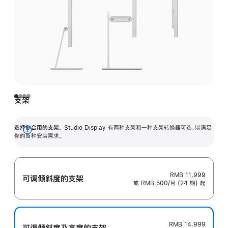
支架
选择你合用的支架。
Studio Display 有两种支架和一种支架转换器可选，以满足
展
你的各种安装需求。
开
RMB 11,999
可调倾斜度的支架
或 RMB 500/月 (24 期) 起
RMB 14,999
可调倾斜度及高‍度的支‍架