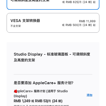
或 RMB 625/月 (24 期) 起
VESA 支架转换器
RMB 11,999
或 RMB 500/月 (24 期) 起
不含支架
Studio Display - 标准玻璃面板 - 可调倾斜度
及高度的支架
是否要添加 AppleCare+ 服务计划？
AppleCare+ 服务计划 (适用于 Studio
AppleC
添加
Display)
服
RMB 1,249
或
RMB 53/月 (24 期)