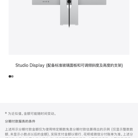
Studio Display (配备标准玻璃面板和可调倾斜度及高度的支架)
网
脚
‡ 为近似值。金额可能随时间变动。
注
页
分期付款服务的条件
页
上述所示分期付款金额仅为使用特定期数免息分期付款估算得出的示例 (仅显示整数数
脚
额，未显示小数点以后的金额)，实际支付金额以银行、花呗或微信分付账单为准。上述分