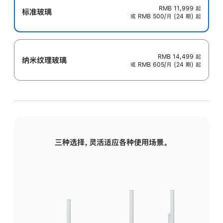
RMB 11,999
起
标准玻璃
或 RMB 500/月 (24 期) 起
RMB 14,499
起
纳米纹理玻璃
或 RMB 605/月 (24 期) 起
三种选择，灵活适应各种使用场景。
标