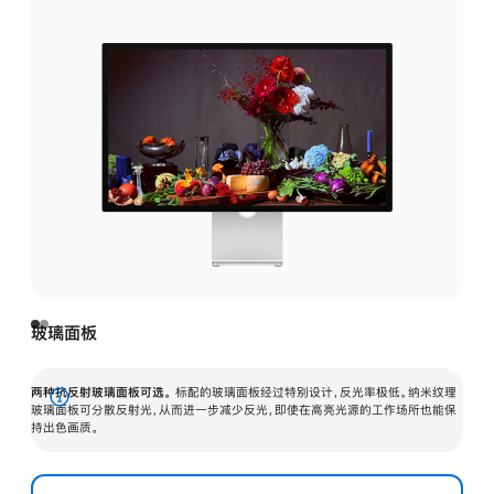
玻璃面板
两种抗反射玻璃面板可选。
标配的玻璃面板经过特别设计，反光率极低。纳米纹理
展
玻璃面板可分散反射光，从而进一步减少反光，即使在高亮光源的工作场所也能保
持出色画质。
开