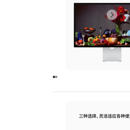
上
下
一
一
张
张
图
图
库
库
图
图
片
片
-
-
玻
玻
璃
璃
三种选择，灵活适应各种使
面
面
板
板