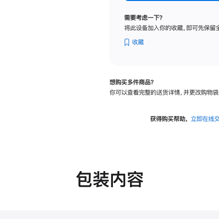
标
准
需要考虑一下？
玻
将此设备加入你的收藏，即可先保留
璃
面
收藏
板
-
可
想购买多件商品？
调
你可以查看完整的送货详情，并更改购物袋
倾
斜
度
获得购买帮助，
立即在线
及
高
度
的
支
包装内容
架
的
分
期
付