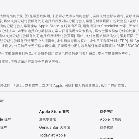
算得出的示例 (仅显示整数数额，未显示小数点以后的金额)，实际支付金额以银行、花呗或
等，具体支持分期付款服务的可选择银行及对应分期付款方案请见付款页面)、蚂蚁金服 (花呗
售店的分期付款方案可能与 Apple Store 在线商店不同，请到店咨询 Specialist 专
分付批准。如果你选择的分期付款方案未获得信用卡发卡机构、蚂蚁金服或微信分付的批准，Ap
具体支持分期付款服务的可选择银行请见付款页面) 网站、支付宝网站和微信分付服务页面，
期付款服务只适用于个人消费者。企业和教育机构客户、企业员工购买计划 (EPP) 和 Appl
企业商店。公司信用卡无资格申请分期。招商银行分期付款单笔订单最高限额为 RMB 150000
支付宝或微信分付账单。相关财务费用将显示在你的信用卡对账单、支付宝或微信账户中。
增值税。所有订单均可享受免费送货服务。
的 IP 地址，或者你在上次访问 Apple 网站时输入的位置信息，找到了你的位置。
ay
Apple Store 商店
商务应用
le 账户
查找零售店
Apple 与商务
e 账户
Genius Bar 天才吧
商务选购
Today at Apple