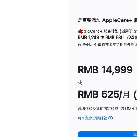
是否要添加 AppleCare+
AppleCare+ 服务计划 (适用于 Stu
RMB 1,249
或
RMB 53/月 (24 
获得长达 3 年的技术支持和意外损
RMB 14,999
或
RMB 625/月 (
含增值税及其他法定税费
：约 RMB 
可享免息分期付款
(Studio
Display
-
添