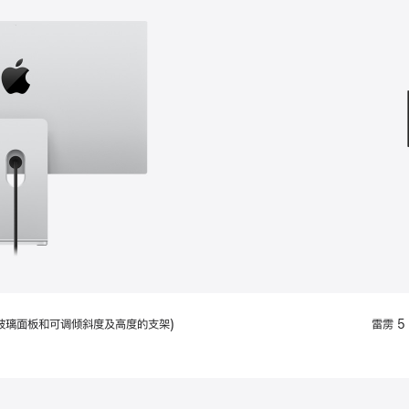
款
选
项)
配备标准玻璃面板和可调倾斜度及高度的支架)
雷雳 5 