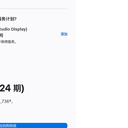
 服务计划？
dio Display)
AppleCare+
添加
期)
服
坏保修服务。
务
计
划
(适
用
于
24 期)
Studio
Display)
1,736
脚
‡。
注
加到购物袋