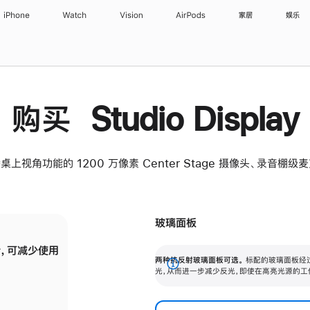
iPhone
Watch
Vision
AirPods
家居
娱乐
购买 Studio Display
桌上视角功能的 1200 万像素 Center Stage 摄像头、录音棚
玻璃面板
，可减少使用
纳米纹理玻璃面板可进一步减少反光，即使在
两种抗反射玻璃面板可选。
标配的玻璃面板经
。
有高亮光源的场所使用，也能保持出色画质。
展
光，从而进一步减少反光，即使在高亮光源的工
开