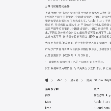
‡ 为近似值。金额可能随时间变动。
注
页
分期付款服务的条件
页
上述所示分期付款金额仅为使用特定期数免息分期付款估
脚
(包括但不限于招商银行、中国建设银行、中国工商银行
银行会要求你通过支付宝完成购买。Apple Store 零
呗分期，需经蚂蚁金服批准；对于微信分付分期，需经微信
括但不限于招商银行、中国建设银行、中国工商银行等，
求，不同免息分期期数对应的最低限额可能有所不同。上述分
上述方案不同，详情请参见教育商店、EPP 在线商店和
当商品有货并/或发货时，购物金额将计入你的信用卡、
产品按广告宣传价或标价提供分期付款服务。价格包含
此信息更新于 2026 年 7 月 30 日。
1. 重量依配置和制造工艺的不同而可能有所差异。
我们会使用你所在位置，为你更快显示送货选项。我们通过你
Mac
显示器
购买 Studio Displ
Apple
选购及了解
账户
商店
管理你的 App
Mac
Apple Stor
iPad
iCloud.com