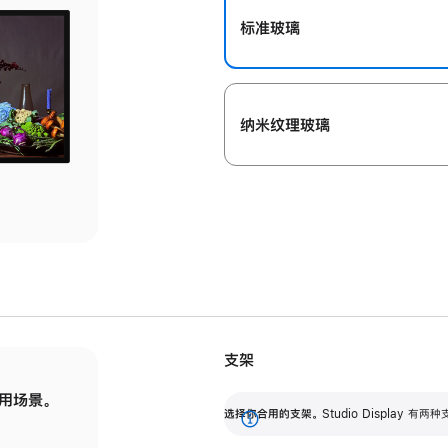
标准玻璃
纳米纹理玻璃
支架
用场景。
标配可调倾斜度的支架，提供 30 度的倾斜度
选
选择你合用的支架。
Studio Display
调节范围。
展