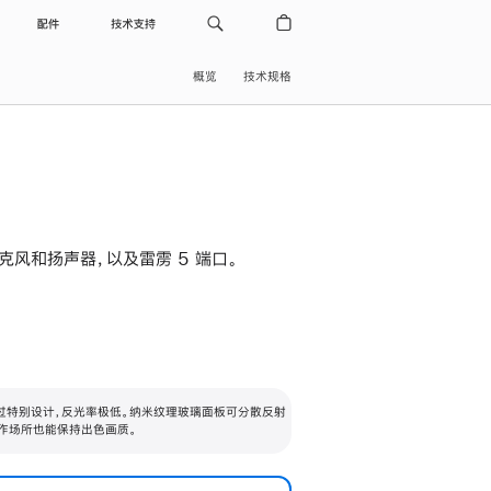
配件
技术支持
概览
技术规格
级麦克风和扬声器，以及雷雳 5 端口。
过特别设计，反光率极低。纳米纹理玻璃面板可分散反射
作场所也能保持出色画质。