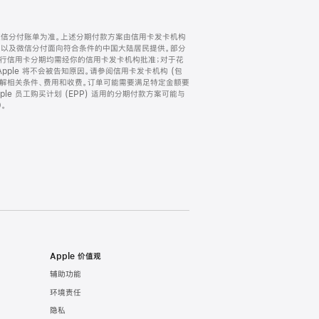
微信分付账单为准。上述分期付款方案由信用卡发卡机构
) 以及微信分付面向符合条件的中国大陆居民提供。部分
家。所有银行信用卡分期均需经你的信用卡发卡机构批准；对于花
ple 将不会被告知原因。请参阅信用卡发卡机构 (包
了解相关条件、费用和收费。订单可能需要满足特定金额要
e 员工购买计划 (EPP) 适用的分期付款方案可能与
。
Apple 价值观
辅助功能
环境责任
隐私