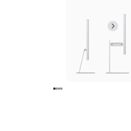
上
下
一
一
张
张
图
图
库
库
图
图
片
片
-
-
支
支
架
架