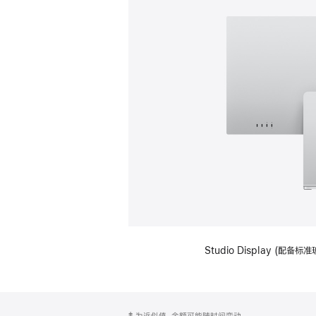
Studio Display (
网
脚