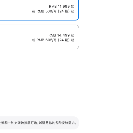
RMB 11,999
起
或 RMB 500/月 (24 期) 起
RMB 14,499
起
或 RMB 605/月 (24 期) 起
配可调倾斜度及高度的支架，额外增加 105
VESA 支架转换器
 有两种支架和一种支架转换器可选，以满足你的各种安装需求。
毫米的高度调节范围。
容的支架 (未随附)