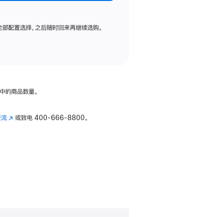
全部配置选择，之后随时回来再继续选购。
中的商品数量。
交流
(在
或致电
400-666-8800。
新
窗
口
中
打
开)