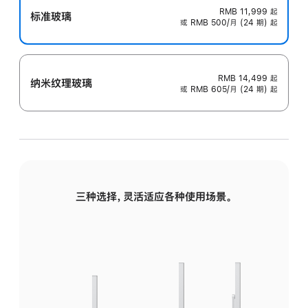
RMB 11,999
起
标准玻璃
或 RMB 500/月 (24 期) 起
RMB 14,499
起
纳米纹理玻璃
或 RMB 605/月 (24 期) 起
三种选择，灵活适应各种使用场景。
标