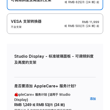
或 RMB 625/月 (24 期) 起
VESA 支架转换器
RMB 11,999
或 RMB 500/月 (24 期) 起
不含支架
Studio Display - 标准玻璃面板 - 可调倾斜度
及高度的支架
是否要添加 AppleCare+ 服务计划？
AppleCare+ 服务计划 (适用于 Studio
AppleC
添加
Display)
服
RMB 1,249
或
RMB 53/月 (24 期)