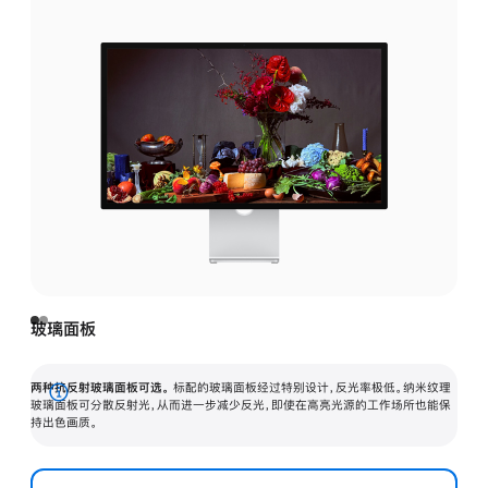
玻璃面板
两种抗反射玻璃面板可选。
标配的玻璃面板经过特别设计，反光率极低。纳米纹理
展
玻璃面板可分散反射光，从而进一步减少反光，即使在高亮光源的工作场所也能保
持出色画质。
开