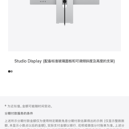
Studio Display (配备标准玻璃面板和可调倾斜度及高度的支架)
网
脚
‡ 为近似值。金额可能随时间变动。
注
页
分期付款服务的条件
页
上述所示分期付款金额仅为使用特定期数免息分期付款估算得出的示例 (仅显示整数数
脚
额，未显示小数点以后的金额)，实际支付金额以银行、花呗或微信分付账单为准。上述分