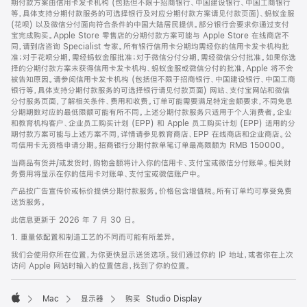
期付款方案由信用卡发卡机构 (包括但不限于招商银行、中国建设银行、中国工商银行
等，具体支持分期付款服务的可选择银行及对应分期付款方案请见付款页面)、蚂蚁金服
(花呗) 以及微信分付面向符合条件的中国大陆居民提供。部分银行会要求你通过支付
宝完成购买。Apple Store 零售店的分期付款方案可能与 Apple Store 在线商店不
同，请到店咨询 Specialist 专家。所有银行信用卡分期均需经你的信用卡发卡机构批
准；对于花呗分期，需经蚂蚁金服批准；对于微信分付分期，需经微信分付批准。如果你选
择的分期付款方案未获得信用卡发卡机构、蚂蚁金服或微信分付的批准，Apple 将不会
被告知原因。请参阅信用卡发卡机构 (包括但不限于招商银行、中国建设银行、中国工商
银行等，具体支持分期付款服务的可选择银行请见付款页面) 网站、支付宝网站和微信
分付服务页面，了解相关条件、费用和收费。订单可能需要满足特定金额要求，不同免息
分期期数对应的最低限额可能有所不同。上述分期付款服务只适用于个人消费者。企业
和教育机构客户、企业员工购买计划 (EPP) 和 Apple 员工购买计划 (EPP) 适用的分
期付款方案可能与上述方案不同，详情请参见教育商店、EPP 在线商店和企业商店。公
司信用卡无资格申请分期。招商银行分期付款单笔订单最高限额为 RMB 150000。
当商品有货并/或发货时，购物金额将计入你的信用卡、支付宝或微信分付账单。相关财
务费用将显示在你的信用卡对账单、支付宝或微信账户中。
产品按广告宣传价或标价提供分期付款服务。价格包含增值税。所有订单均可享受免费
送货服务。
此信息更新于 2026 年 7 月 30 日。
1. 重量依配置和制造工艺的不同而可能有所差异。
我们会使用你所在位置，为你更快显示送货选项。我们通过你的 IP 地址，或者你在上次
访问 Apple 网站时输入的位置信息，找到了你的位置。
Mac
显示器
购买 Studio Display