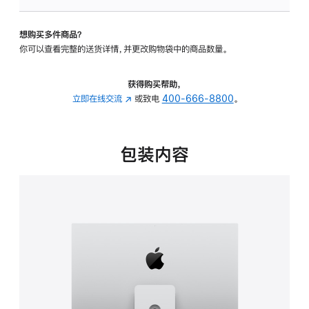
可
调
想购买多件商品？
倾
你可以查看完整的送货详情，并更改购物袋中的商品数量。
斜
度
及
获得购买帮助，
高
立即在线交流
(在
或致电
400-666-8800
。
度
新
的
窗
支
口
包装内容
架
中
的
打
分
开)
期
付
款
选
项)