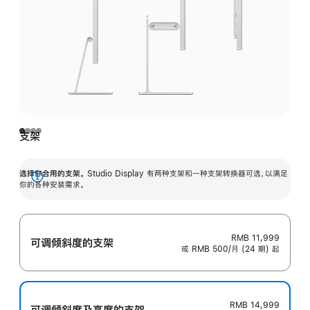
支架
选择你合用的支架。
Studio Display 有两种支架和一种支架转换器可选，以满足
展
你的各种安装需求。
开
RMB 11,999
可调倾斜度的支架
或 RMB 500/月 (24 期) 起
RMB 14,999
可调倾斜度及高‍度的支‍架