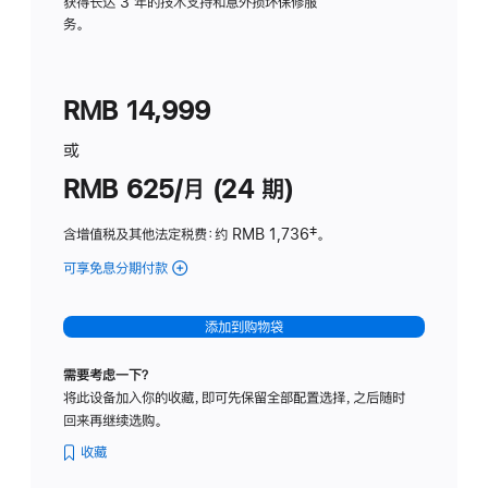
务
获得长达 3 年的技术支持和意外损坏保修服
务。
计
划
(适
RMB 14,999
用
于
或
Studio
RMB 625/月 (24 期)
Display
含增值税及其他法定税费
：约 RMB 1,736
脚
‡。
注
可享免息分期付款
(Studio
Display
-
添加到购物袋
标
准
需要考虑一下？
玻
将此设备加入你的收藏，即可先保留全部配置选择，之后随时
璃
回来再继续选购。
面
板
收藏
-