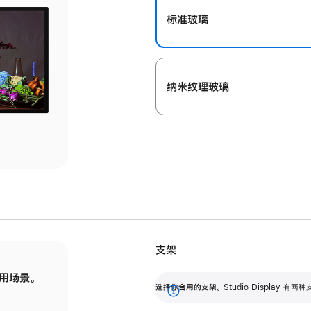
标准玻璃
纳米纹理玻璃
支架
用场景。
标配可调倾斜度的支架，提供 30 度的倾斜度
选
选择你合用的支架。
Studio Display
调节范围。
展