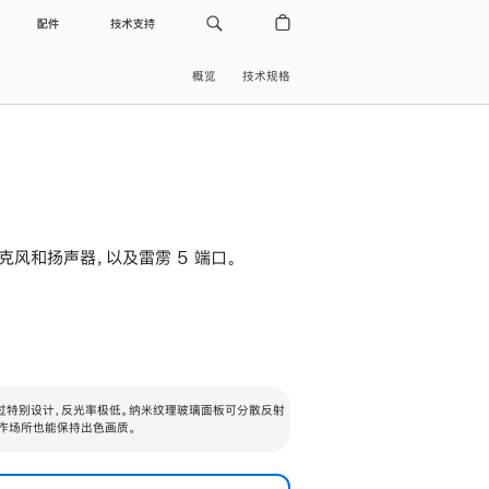
配件
技术支持
概览
技术规格
级麦克风和扬声器，以及雷雳 5 端口。
过特别设计，反光率极低。纳米纹理玻璃面板可分散反射
作场所也能保持出色画质。