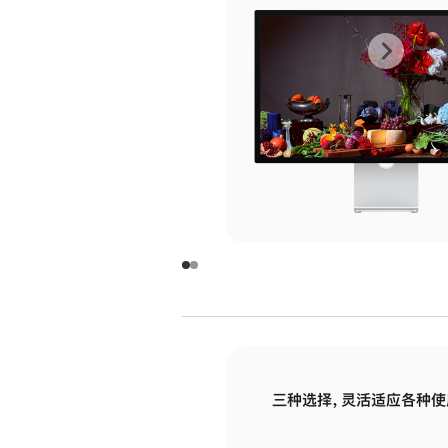
上
下
一
一
张
张
图
图
库
库
图
图
片
片
-
-
玻
玻
璃
璃
三种选择，灵活适应各种使
面
面
板
板