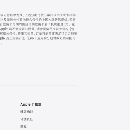
微信分付账单为准。上述分期付款方案由信用卡发卡机构
) 以及微信分付面向符合条件的中国大陆居民提供。部分
家。所有银行信用卡分期均需经你的信用卡发卡机构批准；对于花
ple 将不会被告知原因。请参阅信用卡发卡机构 (包
了解相关条件、费用和收费。订单可能需要满足特定金额要
e 员工购买计划 (EPP) 适用的分期付款方案可能与
。
Apple 价值观
辅助功能
环境责任
隐私