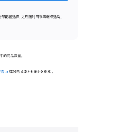
全部配置选择，之后随时回来再继续选购。
中的商品数量。
交流
(在
或致电
400-666-8800。
新
窗
口
中
打
开)