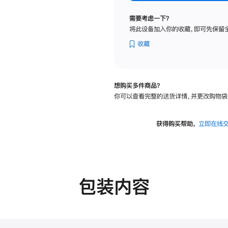
标
准
需要考虑一下？
玻
将此设备加入你的收藏，即可先保留
璃
面
收藏
板
-
可
想购买多件商品？
调
你可以查看完整的送货详情，并更改购物袋
倾
斜
度
获得购买帮助，
立即在线
及
高
度
的
支
包装内容
架
的
分
期
付