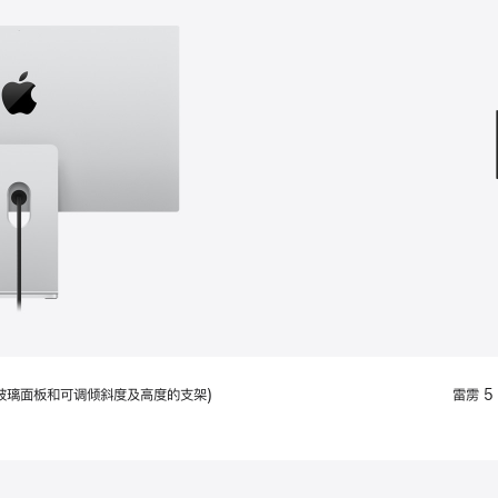
款
选
项)
配备标准玻璃面板和可调倾斜度及高度的支架)
雷雳 5 