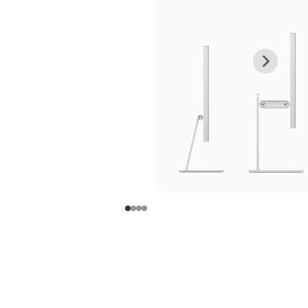
上
下
一
一
张
张
图
图
库
库
图
图
片
片
-
-
支
支
架
架