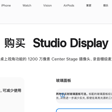
iPhone
Watch
Vision
AirPods
家居
娱乐
购买 Studio Display
桌上视角功能的 1200 万像素 Center Stage 摄像头、录音棚
玻璃面板
，可减少使用
纳米纹理玻璃面板可进一步减少反光，即使在
两种抗反射玻璃面板可选。
标配的玻璃面板经
。
有高亮光源的场所使用，也能保持出色画质。
展
光，从而进一步减少反光，即使在高亮光源的工
开