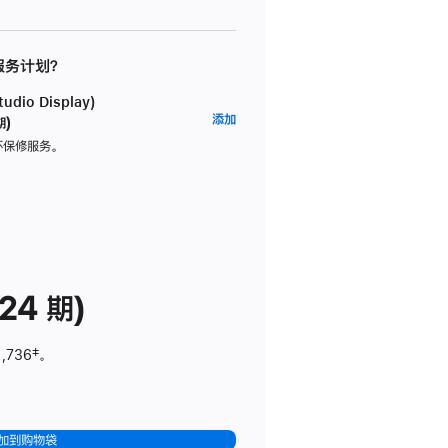
 服务计划？
dio Display)
AppleCare+
添加
期)
服
坏保修服务。
务
计
划
(适
用
于
24 期)
Studio
Display)
1,736
脚
‡。
注
加到购物袋