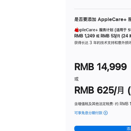
是否要添加 AppleCare+
AppleCare+ 服务计划 (适用于 Stu
RMB 1,249
或
RMB 53/月 (24 
获得长达 3 年的技术支持和意外损
RMB 14,999
或
RMB 625/月 (
含增值税及其他法定税费
：约 RMB 
可享免息分期付款
(Studio
Display
-
添