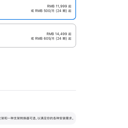
RMB 11,999
起
或 RMB 500/月 (24 期) 起
RMB 14,499
起
或 RMB 605/月 (24 期) 起
配可调倾斜度及高度的支架，额外增加 105
VESA 支架转换器
 有两种支架和一种支架转换器可选，以满足你的各种安装需求。
毫米的高度调节范围。
容的支架 (未随附)