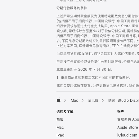
‡ 为近似值。金额可能随时间变动。
注
页
分期付款服务的条件
页
上述所示分期付款金额仅为使用特定期数免息分期付款估
脚
(包括但不限于招商银行、中国建设银行、中国工商银行
银行会要求你通过支付宝完成购买。Apple Store 零
呗分期，需经蚂蚁金服批准；对于微信分付分期，需经微信
括但不限于招商银行、中国建设银行、中国工商银行等，
求，不同免息分期期数对应的最低限额可能有所不同。上述分
上述方案不同，详情请参见教育商店、EPP 在线商店和
当商品有货并/或发货时，购物金额将计入你的信用卡、
产品按广告宣传价或标价提供分期付款服务。价格包含
此信息更新于 2026 年 7 月 30 日。
1. 重量依配置和制造工艺的不同而可能有所差异。
我们会使用你所在位置，为你更快显示送货选项。我们通过你
Mac
显示器
购买 Studio Displ
Apple
选购及了解
账户
商店
管理你的 App
Mac
Apple Stor
iPad
iCloud.com