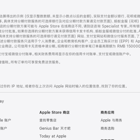
算得出的示例 (仅显示整数数额，未显示小数点以后的金额)，实际支付金额以银行、花呗或
等，具体支持分期付款服务的可选择银行及对应分期付款方案请见付款页面)、蚂蚁金服 (花呗
售店的分期付款方案可能与 Apple Store 在线商店不同，请到店咨询 Specialist 专
分付批准。如果你选择的分期付款方案未获得信用卡发卡机构、蚂蚁金服或微信分付的批准，Ap
具体支持分期付款服务的可选择银行请见付款页面) 网站、支付宝网站和微信分付服务页面，
期付款服务只适用于个人消费者。企业和教育机构客户、企业员工购买计划 (EPP) 和 Appl
企业商店。公司信用卡无资格申请分期。招商银行分期付款单笔订单最高限额为 RMB 150000
支付宝或微信分付账单。相关财务费用将显示在你的信用卡对账单、支付宝或微信账户中。
增值税。所有订单均可享受免费送货服务。
的 IP 地址，或者你在上次访问 Apple 网站时输入的位置信息，找到了你的位置。
ay
Apple Store 商店
商务应用
le 账户
查找零售店
Apple 与商务
e 账户
Genius Bar 天才吧
商务选购
Today at Apple