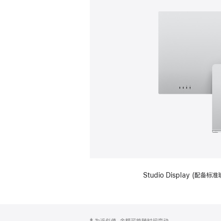
Studio Display (
网
脚