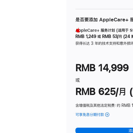
是否要添加 AppleCare+
AppleCare+ 服务计划 (适用于 Stu
RMB 1,249
或
RMB 53/月 (24 
获得长达 3 年的技术支持和意外损
RMB 14,999
或
RMB 625/月 (
含增值税及其他法定税费
：约 RMB 
可享免息分期付款
(Studio
Display
-
添