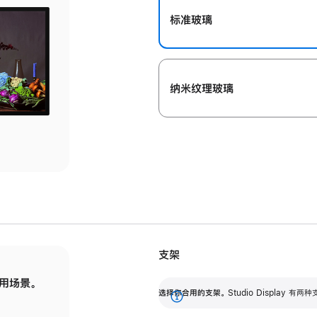
标准玻璃
纳米纹理玻璃
支架
用场景。
标配可调倾斜度的支架，提供 30 度的倾斜度
选
选择你合用的支架。
Studio Display
调节范围。
展