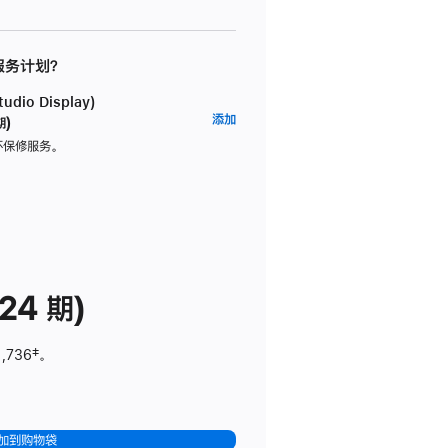
 服务计划？
dio Display)
AppleCare+
添加
期)
服
坏保修服务。
务
计
划
(适
用
于
24 期)
Studio
Display)
1,736
脚
‡。
注
加到购物袋