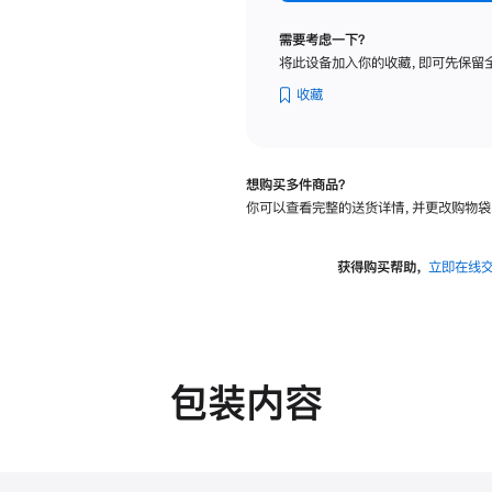
标
准
需要考虑一下？
玻
将此设备加入你的收藏，即可先保留
璃
面
收藏
板
-
可
想购买多件商品？
调
你可以查看完整的送货详情，并更改购物袋
倾
斜
度
获得购买帮助，
立即在线
及
高
度
的
支
包装内容
架
的
分
期
付