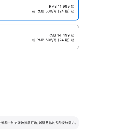
RMB 11,999
起
或 RMB 500/月 (24 期) 起
RMB 14,499
起
或 RMB 605/月 (24 期) 起
配可调倾斜度及高度的支架，额外增加 105
VESA 支架转换器
 有两种支架和一种支架转换器可选，以满足你的各种安装需求。
毫米的高度调节范围。
容的支架 (未随附)