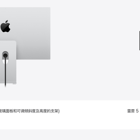
款
选
项)
配备标准玻璃面板和可调倾斜度及高度的支架)
雷雳 5 