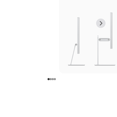
上
下
一
一
张
张
图
图
库
库
图
图
片
片
-
-
支
支
架
架