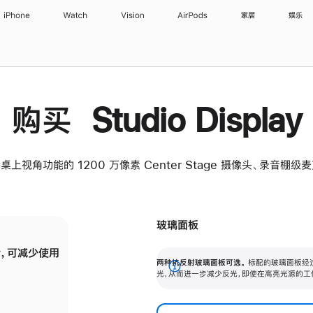
iPhone
Watch
Vision
AirPods
家居
娱乐
购买 Studio Display
桌上视角功能的 1200 万像素 Center Stage 摄像头、录音棚
玻璃面板
，可减少使用
纳米纹理玻璃面板可进一步减少反光，即使在
两种抗反射玻璃面板可选。
标配的玻璃面板经
。
有高亮光源的场所使用，也能保持出色画质。
展
光，从而进一步减少反光，即使在高亮光源的工
开