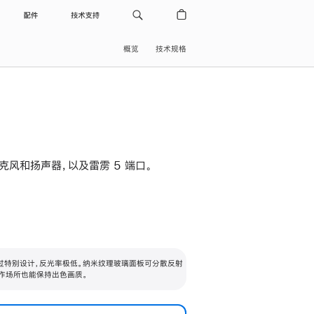
配件
技术支持
概览
技术规格
级麦克风和扬声器，以及雷雳 5 端口。
过特别设计，反光率极低。纳米纹理玻璃面板可分散反射
作场所也能保持出色画质。