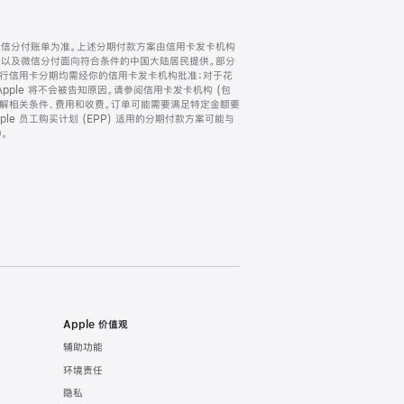
微信分付账单为准。上述分期付款方案由信用卡发卡机构
) 以及微信分付面向符合条件的中国大陆居民提供。部分
家。所有银行信用卡分期均需经你的信用卡发卡机构批准；对于花
ple 将不会被告知原因。请参阅信用卡发卡机构 (包
了解相关条件、费用和收费。订单可能需要满足特定金额要
e 员工购买计划 (EPP) 适用的分期付款方案可能与
。
Apple 价值观
辅助功能
环境责任
隐私