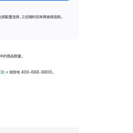
全部配置选择，之后随时回来再继续选购。
中的商品数量。
交流
(在
或致电
400-666-8800。
新
窗
口
中
打
开)