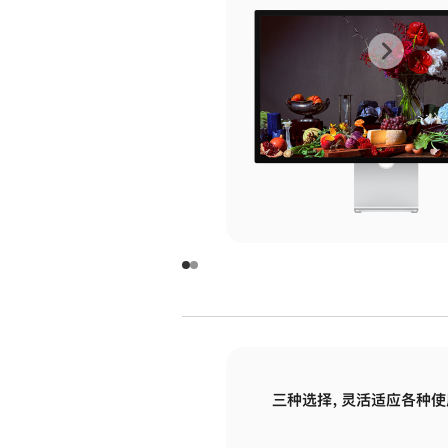
上
下
一
一
张
张
图
图
库
库
图
图
片
片
-
-
玻
玻
璃
璃
三种选择，灵活适应各种使
面
面
板
板