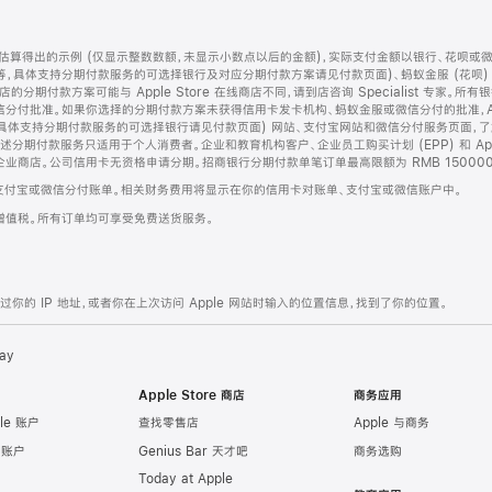
算得出的示例 (仅显示整数数额，未显示小数点以后的金额)，实际支付金额以银行、花呗或
等，具体支持分期付款服务的可选择银行及对应分期付款方案请见付款页面)、蚂蚁金服 (花呗
售店的分期付款方案可能与 Apple Store 在线商店不同，请到店咨询 Specialist 专
分付批准。如果你选择的分期付款方案未获得信用卡发卡机构、蚂蚁金服或微信分付的批准，Ap
具体支持分期付款服务的可选择银行请见付款页面) 网站、支付宝网站和微信分付服务页面，
期付款服务只适用于个人消费者。企业和教育机构客户、企业员工购买计划 (EPP) 和 Appl
企业商店。公司信用卡无资格申请分期。招商银行分期付款单笔订单最高限额为 RMB 150000
支付宝或微信分付账单。相关财务费用将显示在你的信用卡对账单、支付宝或微信账户中。
增值税。所有订单均可享受免费送货服务。
的 IP 地址，或者你在上次访问 Apple 网站时输入的位置信息，找到了你的位置。
ay
Apple Store 商店
商务应用
le 账户
查找零售店
Apple 与商务
e 账户
Genius Bar 天才吧
商务选购
Today at Apple