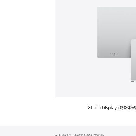
Studio Display (
网
脚