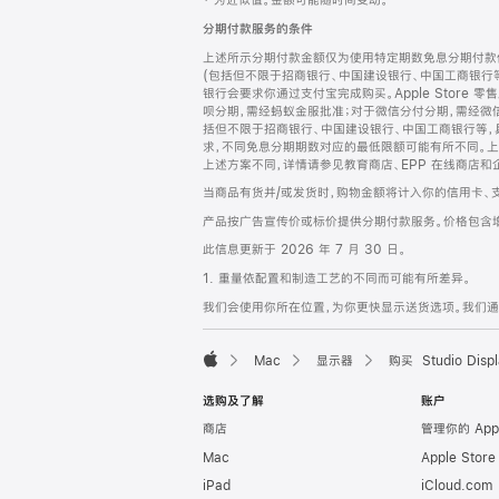
‡ 为近似值。金额可能随时间变动。
注
页
分期付款服务的条件
页
上述所示分期付款金额仅为使用特定期数免息分期付款估
脚
(包括但不限于招商银行、中国建设银行、中国工商银行
银行会要求你通过支付宝完成购买。Apple Store 零
呗分期，需经蚂蚁金服批准；对于微信分付分期，需经微信
括但不限于招商银行、中国建设银行、中国工商银行等，
求，不同免息分期期数对应的最低限额可能有所不同。上述分
上述方案不同，详情请参见教育商店、EPP 在线商店和
当商品有货并/或发货时，购物金额将计入你的信用卡、
产品按广告宣传价或标价提供分期付款服务。价格包含
此信息更新于 2026 年 7 月 30 日。
1. 重量依配置和制造工艺的不同而可能有所差异。
我们会使用你所在位置，为你更快显示送货选项。我们通过你
Mac
显示器
购买 Studio Displ
Apple
选购及了解
账户
商店
管理你的 App
Mac
Apple Stor
iPad
iCloud.com