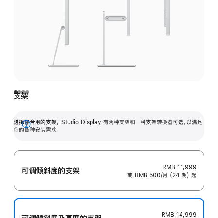
支架
选择你合用的支架。
Studio Display 有两种支架和一种支架转换器可选，以满足
展
你的各种安装需求。
开
RMB 11,999
可调倾斜度的支架
或 RMB 500/月 (24 期) 起
RMB 14,999
可调倾斜度及高‍度的支‍架