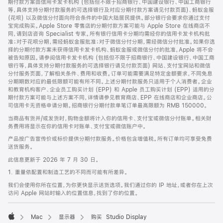
期付款方案由信用卡发卡机构 (包括但不限于招商银行、中国建设银行、中国工商银行
等，具体支持分期付款服务的可选择银行及对应分期付款方案请见付款页面)、蚂蚁金服
(花呗) 以及微信分付面向符合条件的中国大陆居民提供。部分银行会要求你通过支付
宝完成购买。Apple Store 零售店的分期付款方案可能与 Apple Store 在线商店不
同，请到店咨询 Specialist 专家。所有银行信用卡分期均需经你的信用卡发卡机构批
准；对于花呗分期，需经蚂蚁金服批准；对于微信分付分期，需经微信分付批准。如果你选
择的分期付款方案未获得信用卡发卡机构、蚂蚁金服或微信分付的批准，Apple 将不会
被告知原因。请参阅信用卡发卡机构 (包括但不限于招商银行、中国建设银行、中国工商
银行等，具体支持分期付款服务的可选择银行请见付款页面) 网站、支付宝网站和微信
分付服务页面，了解相关条件、费用和收费。订单可能需要满足特定金额要求，不同免息
分期期数对应的最低限额可能有所不同。上述分期付款服务只适用于个人消费者。企业
和教育机构客户、企业员工购买计划 (EPP) 和 Apple 员工购买计划 (EPP) 适用的分
期付款方案可能与上述方案不同，详情请参见教育商店、EPP 在线商店和企业商店。公
司信用卡无资格申请分期。招商银行分期付款单笔订单最高限额为 RMB 150000。
当商品有货并/或发货时，购物金额将计入你的信用卡、支付宝或微信分付账单。相关财
务费用将显示在你的信用卡对账单、支付宝或微信账户中。
产品按广告宣传价或标价提供分期付款服务。价格包含增值税。所有订单均可享受免费
送货服务。
此信息更新于 2026 年 7 月 30 日。
1. 重量依配置和制造工艺的不同而可能有所差异。
我们会使用你所在位置，为你更快显示送货选项。我们通过你的 IP 地址，或者你在上次
访问 Apple 网站时输入的位置信息，找到了你的位置。
Mac
显示器
购买 Studio Display