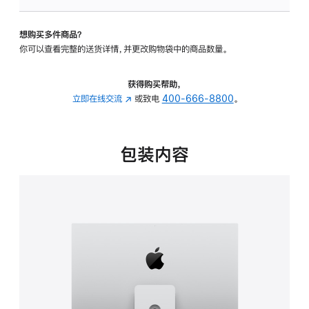
可
调
想购买多件商品？
倾
你可以查看完整的送货详情，并更改购物袋中的商品数量。
斜
度
及
获得购买帮助，
高
立即在线交流
(在
或致电
400-666-8800
。
度
新
的
窗
支
口
包装内容
架
中
的
打
分
开)
期
付
款
选
项)