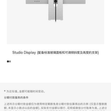
Studio Display (配备标准玻璃面板和可调倾斜度及高度的支架)
网
脚
‡ 为近似值。金额可能随时间变动。
注
页
分期付款服务的条件
页
上述所示分期付款金额仅为使用特定期数免息分期付款估算得出的示例 (仅显示整数数
脚
额，未显示小数点以后的金额)，实际支付金额以银行、花呗或微信分付账单为准。上述分