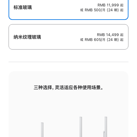
RMB 11,999
起
标准玻璃
或 RMB 500/月 (24 期) 起
RMB 14,499
起
纳米纹理玻璃
或 RMB 605/月 (24 期) 起
三种选择，灵活适应各种使用场景。
标