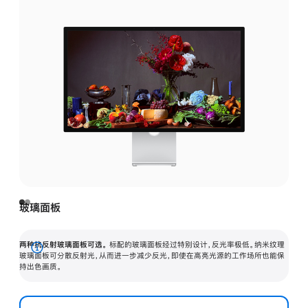
玻璃面板
两种抗反射玻璃面板可选。
标配的玻璃面板经过特别设计，反光率极低。纳米纹理
展
玻璃面板可分散反射光，从而进一步减少反光，即使在高亮光源的工作场所也能保
持出色画质。
开