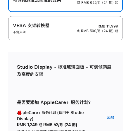
或 RMB 625/月 (24 期) 起
VESA 支架转换器
RMB 11,999
或 RMB 500/月 (24 期) 起
不含支架
Studio Display - 标准玻璃面板 - 可调倾斜度
及高度的支架
是否要添加 AppleCare+ 服务计划？
AppleCare+ 服务计划 (适用于 Studio
AppleC
添加
Display)
服
RMB 1,249
或
RMB 53/月 (24 期)