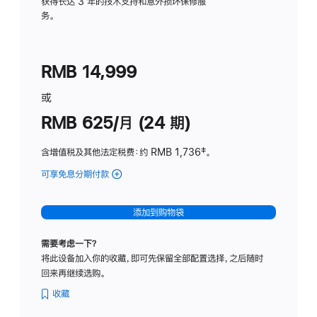
务
获得长达 3 年的技术支持和意外损坏保修服
务。
计
划
(适
RMB 14,999
用
于
或
Studio
RMB 625/月 (24 期)
Display
含增值税及其他法定税费
：约 RMB 1,736
脚
‡。
注
可享免息分期付款
(Studio
Display
-
添加到购物袋
标
准
需要考虑一下？
玻
将此设备加入你的收藏，即可先保留全部配置选择，之后随时
璃
回来再继续选购。
面
板
收藏
-