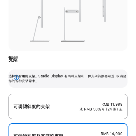
支架
选择你合用的支架。
Studio Display 有两种支架和一种支架转换器可选，以满足
展
你的各种安装需求。
开
RMB 11,999
可调倾斜度的支架
或 RMB 500/月 (24 期) 起
RMB 14,999
可调倾斜度及高‍度的支‍架