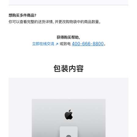
可
调
想购买多件商品？
倾
你可以查看完整的送货详情，并更改购物袋中的商品数量。
斜
度
及
获得购买帮助，
高
立即在线交流
(在
或致电
400-666-8800
。
度
新
的
窗
支
口
包装内容
架
中
的
打
分
开)
期
付
款
选
项)