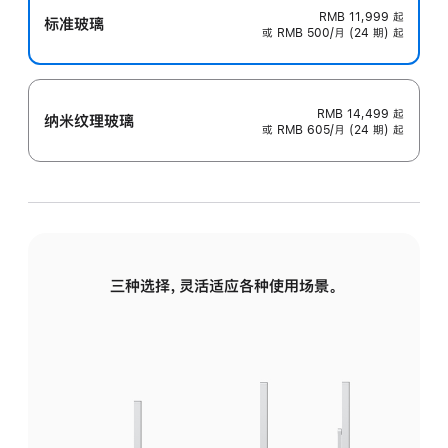
RMB 11,999
起
标准玻璃
或 RMB 500/月 (24 期) 起
RMB 14,499
起
纳米纹理玻璃
或 RMB 605/月 (24 期) 起
三种选择，灵活适应各种使用场景。
标