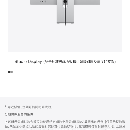
Studio Display (配备标准玻璃面板和可调倾斜度及高度的支架)
网
脚
‡ 为近似值。金额可能随时间变动。
注
页
分期付款服务的条件
页
上述所示分期付款金额仅为使用特定期数免息分期付款估算得出的示例 (仅显示整数数
脚
额，未显示小数点以后的金额)，实际支付金额以银行、花呗或微信分付账单为准。上述分