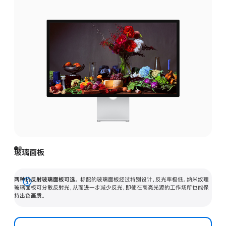
玻璃面板
两种抗反射玻璃面板可选。
标配的玻璃面板经过特别设计，反光率极低。纳米纹理
展
玻璃面板可分散反射光，从而进一步减少反光，即使在高亮光源的工作场所也能保
持出色画质。
开