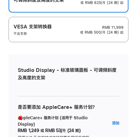
或 RMB 625/月 (24 期) 起
VESA 支架转换器
RMB 11,999
或 RMB 500/月 (24 期) 起
不含支架
Studio Display - 标准玻璃面板 - 可调倾斜度
及高度的支架
是否要添加 AppleCare+ 服务计划？
AppleCare+ 服务计划 (适用于 Studio
AppleC
添加
Display)
服
RMB 1,249
或
RMB 53/月 (24 期)