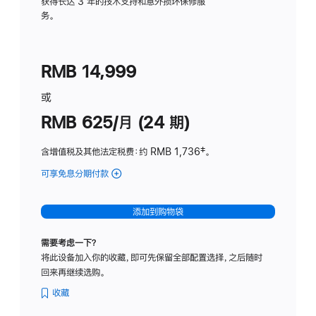
务
获得长达 3 年的技术支持和意外损坏保修服
务。
计
划
(适
RMB 14,999
用
于
或
Studio
RMB 625/月 (24 期)
Display
含增值税及其他法定税费
：约 RMB 1,736
脚
‡。
注
可享免息分期付款
(Studio
Display
-
添加到购物袋
标
准
需要考虑一下？
玻
将此设备加入你的收藏，即可先保留全部配置选择，之后随时
璃
回来再继续选购。
面
板
收藏
-