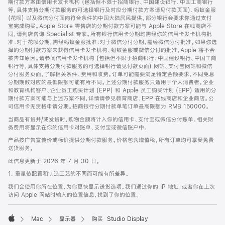
期付款方案由信用卡发卡机构 (包括但不限于招商银行、中国建设银行、中国工商银行
等，具体支持分期付款服务的可选择银行及对应分期付款方案请见付款页面)、蚂蚁金服
(花呗) 以及微信分付面向符合条件的中国大陆居民提供。部分银行会要求你通过支付
宝完成购买。Apple Store 零售店的分期付款方案可能与 Apple Store 在线商店不
同，请到店咨询 Specialist 专家。所有银行信用卡分期均需经你的信用卡发卡机构批
准；对于花呗分期，需经蚂蚁金服批准；对于微信分付分期，需经微信分付批准。如果你选
择的分期付款方案未获得信用卡发卡机构、蚂蚁金服或微信分付的批准，Apple 将不会
被告知原因。请参阅信用卡发卡机构 (包括但不限于招商银行、中国建设银行、中国工商
银行等，具体支持分期付款服务的可选择银行请见付款页面) 网站、支付宝网站和微信
分付服务页面，了解相关条件、费用和收费。订单可能需要满足特定金额要求，不同免息
分期期数对应的最低限额可能有所不同。上述分期付款服务只适用于个人消费者。企业
和教育机构客户、企业员工购买计划 (EPP) 和 Apple 员工购买计划 (EPP) 适用的分
期付款方案可能与上述方案不同，详情请参见教育商店、EPP 在线商店和企业商店。公
司信用卡无资格申请分期。招商银行分期付款单笔订单最高限额为 RMB 150000。
当商品有货并/或发货时，购物金额将计入你的信用卡、支付宝或微信分付账单。相关财
务费用将显示在你的信用卡对账单、支付宝或微信账户中。
产品按广告宣传价或标价提供分期付款服务。价格包含增值税。所有订单均可享受免费
送货服务。
此信息更新于 2026 年 7 月 30 日。
1. 重量依配置和制造工艺的不同而可能有所差异。
我们会使用你所在位置，为你更快显示送货选项。我们通过你的 IP 地址，或者你在上次
访问 Apple 网站时输入的位置信息，找到了你的位置。
Mac
显示器
购买 Studio Display