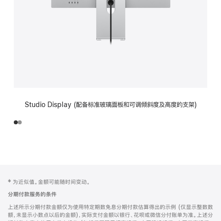
Studio Display (配备标准玻璃面板和可调倾斜度及高度的支架)
网
脚
‡ 为近似值。金额可能随时间变动。
注
页
分期付款服务的条件
页
上述所示分期付款金额仅为使用特定期数免息分期付款估算得出的示例 (仅显示整数数
脚
额，未显示小数点以后的金额)，实际支付金额以银行、花呗或微信分付账单为准。上述分