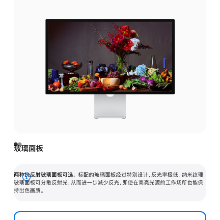
玻璃面板
两种抗反射玻璃面板可选。
标配的玻璃面板经过特别设计，反光率极低。纳米纹理
展
玻璃面板可分散反射光，从而进一步减少反光，即使在高亮光源的工作场所也能保
持出色画质。
开