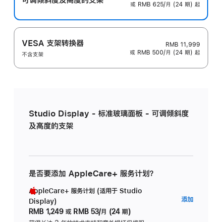
或 RMB 625/月 (24 期) 起
VESA 支架转换器
RMB 11,999
或 RMB 500/月 (24 期) 起
不含支架
Studio Display - 标准玻璃面板 - 可调倾斜度
及高度的支架
是否要添加 AppleCare+ 服务计划？
AppleCare+ 服务计划 (适用于 Studio
AppleC
添加
Display)
服
RMB 1,249
或
RMB 53/月 (24 期)