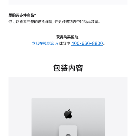
可
调
想购买多件商品？
倾
你可以查看完整的送货详情，并更改购物袋中的商品数量。
斜
度
及
获得购买帮助，
高
立即在线交流
(在
或致电
400-666-8800
。
度
新
的
窗
支
口
包装内容
架
中
的
打
分
开)
期
付
款
选
项)