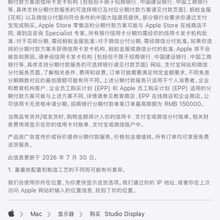
期付款方案由信用卡发卡机构 (包括但不限于招商银行、中国建设银行、中国工商银行
等，具体支持分期付款服务的可选择银行及对应分期付款方案请见付款页面)、蚂蚁金服
(花呗) 以及微信分付面向符合条件的中国大陆居民提供。部分银行会要求你通过支付
宝完成购买。Apple Store 零售店的分期付款方案可能与 Apple Store 在线商店不
同，请到店咨询 Specialist 专家。所有银行信用卡分期均需经你的信用卡发卡机构批
准；对于花呗分期，需经蚂蚁金服批准；对于微信分付分期，需经微信分付批准。如果你选
择的分期付款方案未获得信用卡发卡机构、蚂蚁金服或微信分付的批准，Apple 将不会
被告知原因。请参阅信用卡发卡机构 (包括但不限于招商银行、中国建设银行、中国工商
银行等，具体支持分期付款服务的可选择银行请见付款页面) 网站、支付宝网站和微信
分付服务页面，了解相关条件、费用和收费。订单可能需要满足特定金额要求，不同免息
分期期数对应的最低限额可能有所不同。上述分期付款服务只适用于个人消费者。企业
和教育机构客户、企业员工购买计划 (EPP) 和 Apple 员工购买计划 (EPP) 适用的分
期付款方案可能与上述方案不同，详情请参见教育商店、EPP 在线商店和企业商店。公
司信用卡无资格申请分期。招商银行分期付款单笔订单最高限额为 RMB 150000。
当商品有货并/或发货时，购物金额将计入你的信用卡、支付宝或微信分付账单。相关财
务费用将显示在你的信用卡对账单、支付宝或微信账户中。
产品按广告宣传价或标价提供分期付款服务。价格包含增值税。所有订单均可享受免费
送货服务。
此信息更新于 2026 年 7 月 30 日。
1. 重量依配置和制造工艺的不同而可能有所差异。
我们会使用你所在位置，为你更快显示送货选项。我们通过你的 IP 地址，或者你在上次
访问 Apple 网站时输入的位置信息，找到了你的位置。
Mac
显示器
购买 Studio Display