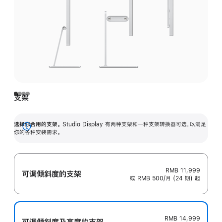
支架
选择你合用的支架。
Studio Display 有两种支架和一种支架转换器可选，以满足
展
你的各种安装需求。
开
RMB 11,999
可调倾斜度的支架
或 RMB 500/月 (24 期) 起
RMB 14,999
可调倾斜度及高‍度的支‍架