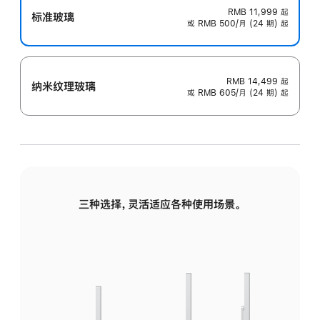
RMB 11,999
起
标准玻璃
或 RMB 500/月 (24 期) 起
RMB 14,499
起
纳米纹理玻璃
或 RMB 605/月 (24 期) 起
三种选择，灵活适应各种使用场景。
标