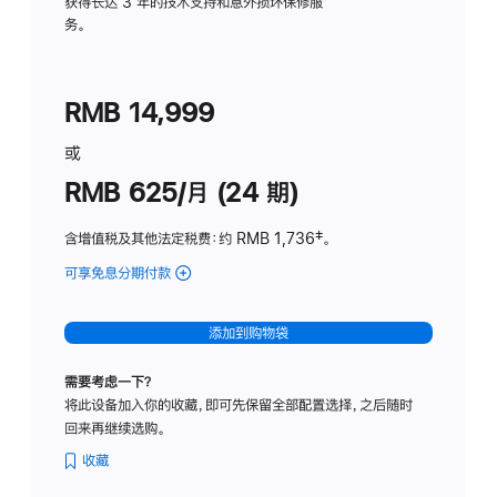
务
获得长达 3 年的技术支持和意外损坏保修服
务。
计
划
(适
RMB 14,999
用
于
或
Studio
RMB 625/月 (24 期)
Display
含增值税及其他法定税费
：约 RMB 1,736
脚
‡。
注
可享免息分期付款
(Studio
Display
-
添加到购物袋
标
准
需要考虑一下？
玻
将此设备加入你的收藏，即可先保留全部配置选择，之后随时
璃
回来再继续选购。
面
板
收藏
-