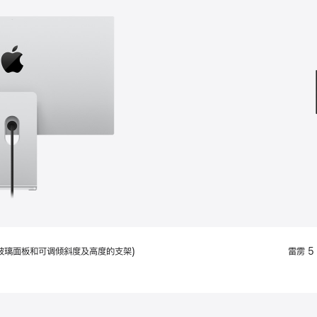
款
选
项)
配备标准玻璃面板和可调倾斜度及高度的支架)
雷雳 5 