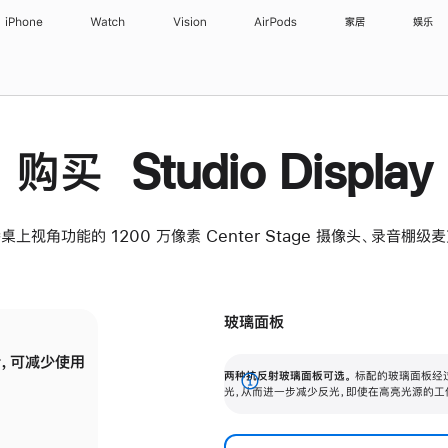
iPhone
Watch
Vision
AirPods
家居
娱乐
购买 Studio Display
桌上视角功能的 1200 万像素 Center Stage 摄像头、录音棚
玻璃面板
，可减少使用
纳米纹理玻璃面板可进一步减少反光，即使在
两种抗反射玻璃面板可选。
标配的玻璃面板经
。
有高亮光源的场所使用，也能保持出色画质。
展
光，从而进一步减少反光，即使在高亮光源的工
开