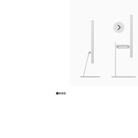
上
下
一
一
张
张
图
图
库
库
图
图
片
片
-
-
支
支
架
架