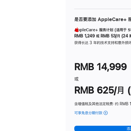
是否要添加 AppleCare+
AppleCare+ 服务计划 (适用于 Stu
RMB 1,249
或
RMB 53/月 (24 
获得长达 3 年的技术支持和意外损
RMB 14,999
或
RMB 625/月 (
含增值税及其他法定税费
：约 RMB 
可享免息分期付款
(Studio
Display
-
添