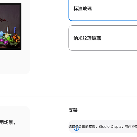
标准玻璃
纳米纹理玻璃
支架
用场景。
标配可调倾斜度的支架，提供 30 度的倾斜度
选
选择你合用的支架。
Studio Display
调节范围。
展