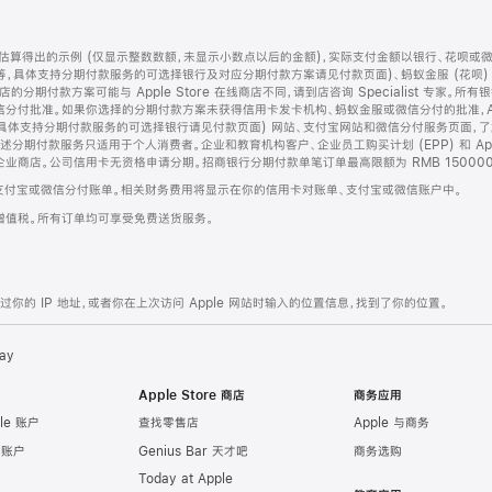
算得出的示例 (仅显示整数数额，未显示小数点以后的金额)，实际支付金额以银行、花呗或
等，具体支持分期付款服务的可选择银行及对应分期付款方案请见付款页面)、蚂蚁金服 (花呗
售店的分期付款方案可能与 Apple Store 在线商店不同，请到店咨询 Specialist 专
分付批准。如果你选择的分期付款方案未获得信用卡发卡机构、蚂蚁金服或微信分付的批准，Ap
具体支持分期付款服务的可选择银行请见付款页面) 网站、支付宝网站和微信分付服务页面，
期付款服务只适用于个人消费者。企业和教育机构客户、企业员工购买计划 (EPP) 和 Appl
企业商店。公司信用卡无资格申请分期。招商银行分期付款单笔订单最高限额为 RMB 150000
支付宝或微信分付账单。相关财务费用将显示在你的信用卡对账单、支付宝或微信账户中。
增值税。所有订单均可享受免费送货服务。
的 IP 地址，或者你在上次访问 Apple 网站时输入的位置信息，找到了你的位置。
ay
Apple Store 商店
商务应用
le 账户
查找零售店
Apple 与商务
e 账户
Genius Bar 天才吧
商务选购
Today at Apple