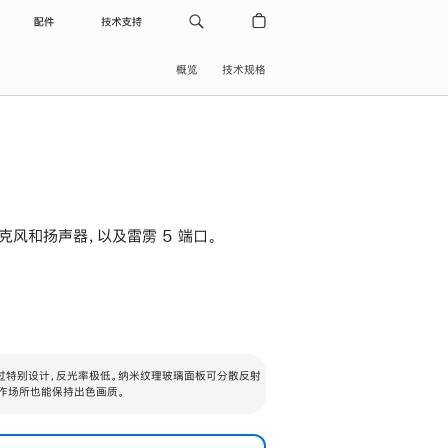
配件
技术支持
概览
技术规格
级麦克风和扬声器，以及雷雳 5 端口。
过特别设计，反光率极低。纳米纹理玻璃面板可分散反射
作场所也能保持出色画质。