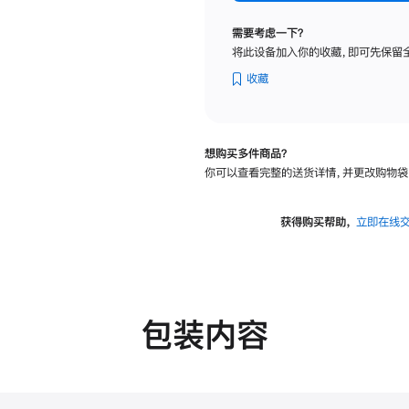
标
准
需要考虑一下？
玻
将此设备加入你的收藏，即可先保留
璃
面
收藏
板
-
可
想购买多件商品？
调
你可以查看完整的送货详情，并更改购物袋
倾
斜
度
获得购买帮助，
立即在线
及
高
度
的
支
包装内容
架
的
分
期
付