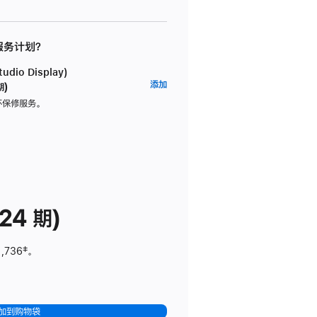
 服务计划？
dio Display)
AppleCare+
添加
期)
服
坏保修服务。
务
计
划
(适
用
于
24 期)
Studio
Display)
1,736
脚
‡。
注
加到购物袋