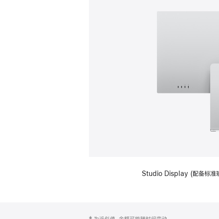
Studio Display (
网
脚