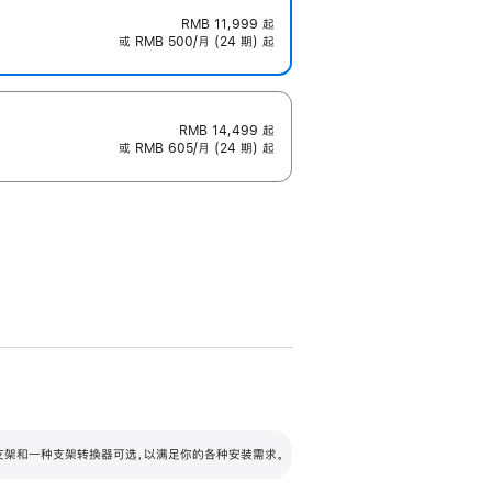
RMB 11,999
起
或 RMB 500/月 (24 期) 起
RMB 14,499
起
或 RMB 605/月 (24 期) 起
配可调倾斜度及高度的支架，额外增加 105
VESA 支架转换器
 有两种支架和一种支架转换器可选，以满足你的各种安装需求。
毫米的高度调节范围。
容的支架 (未随附)