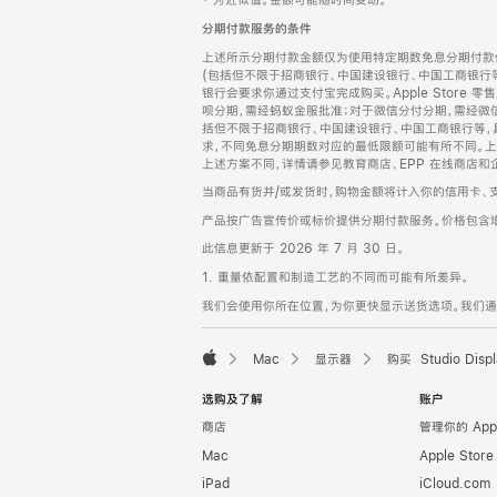
‡ 为近似值。金额可能随时间变动。
注
页
分期付款服务的条件
页
上述所示分期付款金额仅为使用特定期数免息分期付款估
脚
(包括但不限于招商银行、中国建设银行、中国工商银行
银行会要求你通过支付宝完成购买。Apple Store 零
呗分期，需经蚂蚁金服批准；对于微信分付分期，需经微信
括但不限于招商银行、中国建设银行、中国工商银行等，
求，不同免息分期期数对应的最低限额可能有所不同。上述分
上述方案不同，详情请参见教育商店、EPP 在线商店和
当商品有货并/或发货时，购物金额将计入你的信用卡、
产品按广告宣传价或标价提供分期付款服务。价格包含
此信息更新于 2026 年 7 月 30 日。
1. 重量依配置和制造工艺的不同而可能有所差异。
我们会使用你所在位置，为你更快显示送货选项。我们通过你
Mac
显示器
购买 Studio Displ
Apple
选购及了解
账户
商店
管理你的 App
Mac
Apple Stor
iPad
iCloud.com