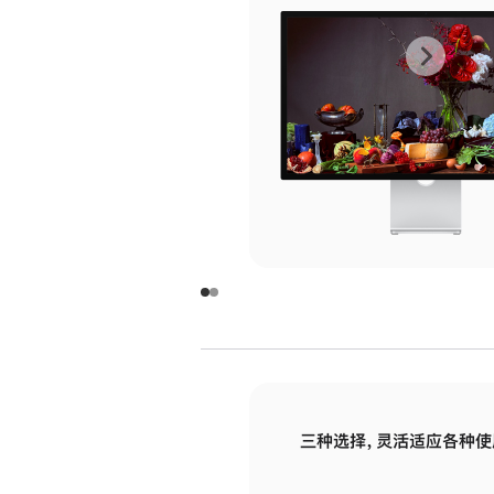
上
下
一
一
张
张
图
图
库
库
图
图
片
片
-
-
玻
玻
璃
璃
三种选择，灵活适应各种使
面
面
板
板