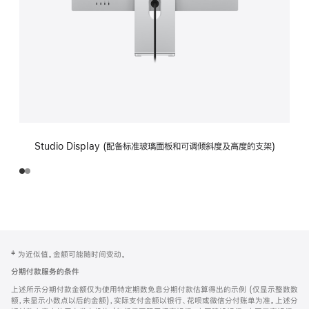
Studio Display (配备标准玻璃面板和可调倾斜度及高度的支架)
网
脚
‡ 为近似值。金额可能随时间变动。
注
页
分期付款服务的条件
页
上述所示分期付款金额仅为使用特定期数免息分期付款估算得出的示例 (仅显示整数数
脚
额，未显示小数点以后的金额)，实际支付金额以银行、花呗或微信分付账单为准。上述分