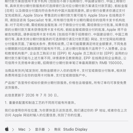
期付款方案由信用卡发卡机构 (包括但不限于招商银行、中国建设银行、中国工商银行
等，具体支持分期付款服务的可选择银行及对应分期付款方案请见付款页面)、蚂蚁金服
(花呗) 以及微信分付面向符合条件的中国大陆居民提供。部分银行会要求你通过支付
宝完成购买。Apple Store 零售店的分期付款方案可能与 Apple Store 在线商店不
同，请到店咨询 Specialist 专家。所有银行信用卡分期均需经你的信用卡发卡机构批
准；对于花呗分期，需经蚂蚁金服批准；对于微信分付分期，需经微信分付批准。如果你选
择的分期付款方案未获得信用卡发卡机构、蚂蚁金服或微信分付的批准，Apple 将不会
被告知原因。请参阅信用卡发卡机构 (包括但不限于招商银行、中国建设银行、中国工商
银行等，具体支持分期付款服务的可选择银行请见付款页面) 网站、支付宝网站和微信
分付服务页面，了解相关条件、费用和收费。订单可能需要满足特定金额要求，不同免息
分期期数对应的最低限额可能有所不同。上述分期付款服务只适用于个人消费者。企业
和教育机构客户、企业员工购买计划 (EPP) 和 Apple 员工购买计划 (EPP) 适用的分
期付款方案可能与上述方案不同，详情请参见教育商店、EPP 在线商店和企业商店。公
司信用卡无资格申请分期。招商银行分期付款单笔订单最高限额为 RMB 150000。
当商品有货并/或发货时，购物金额将计入你的信用卡、支付宝或微信分付账单。相关财
务费用将显示在你的信用卡对账单、支付宝或微信账户中。
产品按广告宣传价或标价提供分期付款服务。价格包含增值税。所有订单均可享受免费
送货服务。
此信息更新于 2026 年 7 月 30 日。
1. 重量依配置和制造工艺的不同而可能有所差异。
我们会使用你所在位置，为你更快显示送货选项。我们通过你的 IP 地址，或者你在上次
访问 Apple 网站时输入的位置信息，找到了你的位置。
Mac
显示器
购买 Studio Display