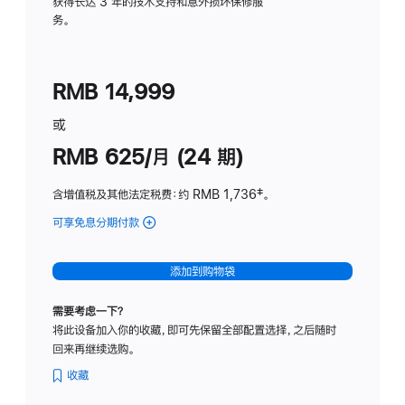
务
获得长达 3 年的技术支持和意外损坏保修服
务。
计
划
(适
RMB 14,999
用
于
或
Studio
RMB 625/月 (24 期)
Display
含增值税及其他法定税费
：约 RMB 1,736
脚
‡。
注
可享免息分期付款
(Studio
Display
-
添加到购物袋
标
准
需要考虑一下？
玻
将此设备加入你的收藏，即可先保留全部配置选择，之后随时
璃
回来再继续选购。
面
板
收藏
-