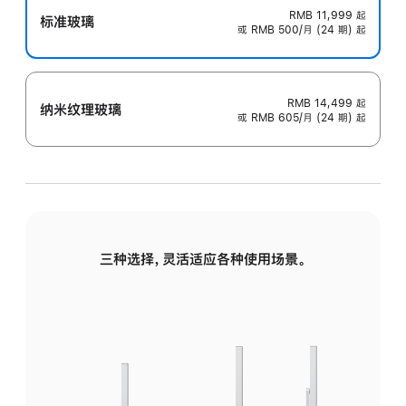
RMB 11,999
起
标准玻璃
或 RMB 500/月 (24 期) 起
RMB 14,499
起
纳米纹理玻璃
或 RMB 605/月 (24 期) 起
三种选择，灵活适应各种使用场景。
标