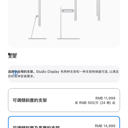
支架
选择你合用的支架。
Studio Display 有两种支架和一种支架转换器可选，以满足
展
你的各种安装需求。
开
RMB 11,999
可调倾斜度的支架
或 RMB 500/月 (24 期) 起
RMB 14,999
可调倾斜度及高‍度的支‍架