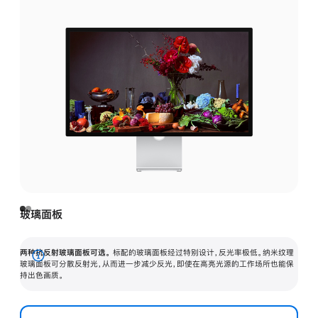
玻璃面板
两种抗反射玻璃面板可选。
标配的玻璃面板经过特别设计，反光率极低。纳米纹理
展
玻璃面板可分散反射光，从而进一步减少反光，即使在高亮光源的工作场所也能保
持出色画质。
开