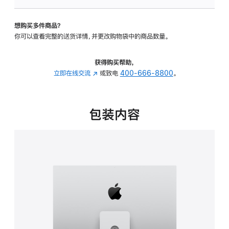
可
调
想购买多件商品？
倾
你可以查看完整的送货详情，并更改购物袋中的商品数量。
斜
度
及
获得购买帮助，
高
立即在线交流
(在
或致电
400-666-8800
。
度
新
的
窗
支
口
包装内容
架
中
的
打
分
开)
期
付
款
选
项)