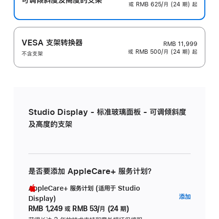
或 RMB 625/月 (24 期) 起
VESA 支架转换器
RMB 11,999
或 RMB 500/月 (24 期) 起
不含支架
Studio Display - 标准玻璃面板 - 可调倾斜度
及高度的支架
是否要添加 AppleCare+ 服务计划？
AppleCare+ 服务计划 (适用于 Studio
AppleC
添加
Display)
服
RMB 1,249
或
RMB 53/月 (24 期)