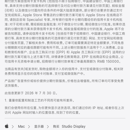
期付款方案由信用卡发卡机构 (包括但不限于招商银行、中国建设银行、中国工商银行
等，具体支持分期付款服务的可选择银行及对应分期付款方案请见付款页面)、蚂蚁金服
(花呗) 以及微信分付面向符合条件的中国大陆居民提供。部分银行会要求你通过支付
宝完成购买。Apple Store 零售店的分期付款方案可能与 Apple Store 在线商店不
同，请到店咨询 Specialist 专家。所有银行信用卡分期均需经你的信用卡发卡机构批
准；对于花呗分期，需经蚂蚁金服批准；对于微信分付分期，需经微信分付批准。如果你选
择的分期付款方案未获得信用卡发卡机构、蚂蚁金服或微信分付的批准，Apple 将不会
被告知原因。请参阅信用卡发卡机构 (包括但不限于招商银行、中国建设银行、中国工商
银行等，具体支持分期付款服务的可选择银行请见付款页面) 网站、支付宝网站和微信
分付服务页面，了解相关条件、费用和收费。订单可能需要满足特定金额要求，不同免息
分期期数对应的最低限额可能有所不同。上述分期付款服务只适用于个人消费者。企业
和教育机构客户、企业员工购买计划 (EPP) 和 Apple 员工购买计划 (EPP) 适用的分
期付款方案可能与上述方案不同，详情请参见教育商店、EPP 在线商店和企业商店。公
司信用卡无资格申请分期。招商银行分期付款单笔订单最高限额为 RMB 150000。
当商品有货并/或发货时，购物金额将计入你的信用卡、支付宝或微信分付账单。相关财
务费用将显示在你的信用卡对账单、支付宝或微信账户中。
产品按广告宣传价或标价提供分期付款服务。价格包含增值税。所有订单均可享受免费
送货服务。
此信息更新于 2026 年 7 月 30 日。
1. 重量依配置和制造工艺的不同而可能有所差异。
我们会使用你所在位置，为你更快显示送货选项。我们通过你的 IP 地址，或者你在上次
访问 Apple 网站时输入的位置信息，找到了你的位置。
Mac
显示器
购买 Studio Display