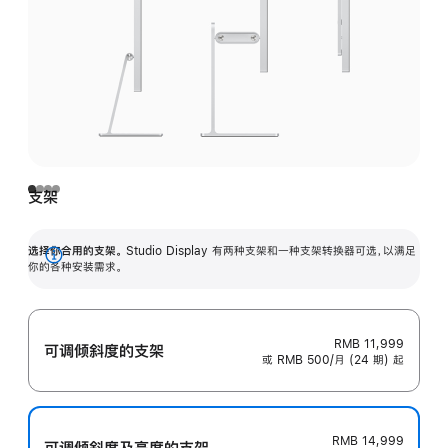
支架
选择你合用的支架。
Studio Display 有两种支架和一种支架转换器可选，以满足
展
你的各种安装需求。
开
RMB 11,999
可调倾斜度的支架
或 RMB 500/月 (24 期) 起
RMB 14,999
可调倾斜度及高‍度的支‍架