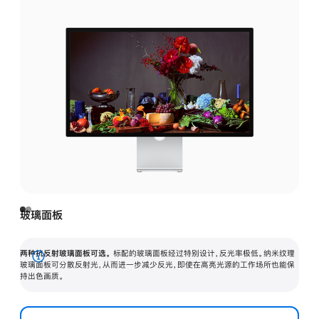
玻璃面板
两种抗反射玻璃面板可选。
标配的玻璃面板经过特别设计，反光率极低。纳米纹理
展
玻璃面板可分散反射光，从而进一步减少反光，即使在高亮光源的工作场所也能保
持出色画质。
开