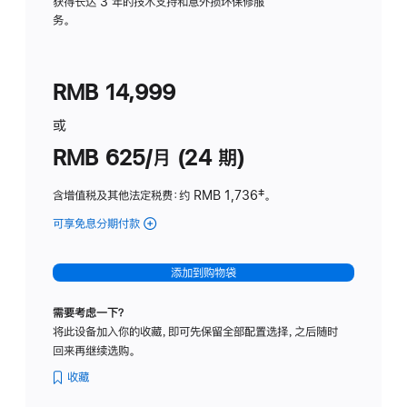
务
获得长达 3 年的技术支持和意外损坏保修服
务。
计
划
(适
RMB 14,999
用
于
或
Studio
RMB 625/月 (24 期)
Display
含增值税及其他法定税费
：约 RMB 1,736
脚
‡。
注
可享免息分期付款
(Studio
Display
-
添加到购物袋
标
准
需要考虑一下？
玻
将此设备加入你的收藏，即可先保留全部配置选择，之后随时
璃
回来再继续选购。
面
板
收藏
-