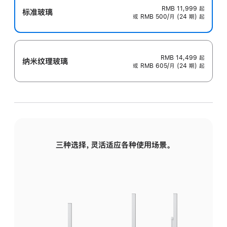
RMB 11,999
起
标准玻璃
或 RMB 500/月 (24 期) 起
RMB 14,499
起
纳米纹理玻璃
或 RMB 605/月 (24 期) 起
三种选择，灵活适应各种使用场景。
标