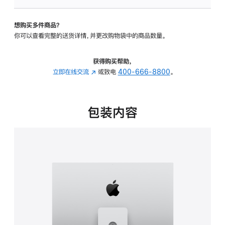
可
调
想购买多件商品？
倾
你可以查看完整的送货详情，并更改购物袋中的商品数量。
斜
度
及
获得购买帮助，
高
立即在线交流
(在
或致电
400-666-8800
。
度
新
的
窗
支
口
包装内容
架
中
的
打
分
开)
期
付
款
选
项)