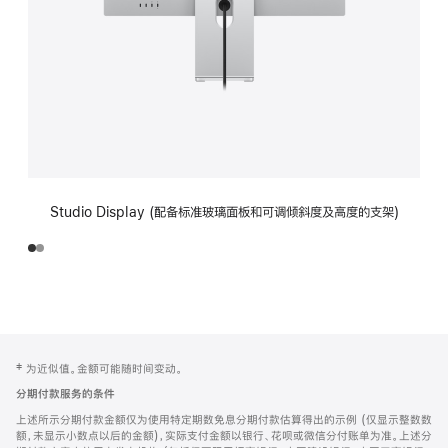
Studio Display (配备标准玻璃面板和可调倾斜度及高度的支架)
网
脚
‡ 为近似值。金额可能随时间变动。
注
页
分期付款服务的条件
页
上述所示分期付款金额仅为使用特定期数免息分期付款估算得出的示例 (仅显示整数数
脚
额，未显示小数点以后的金额)，实际支付金额以银行、花呗或微信分付账单为准。上述分