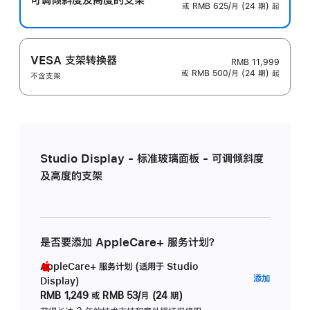
或 RMB 625/月 (24 期) 起
VESA 支架转换器
RMB 11,999
或 RMB 500/月 (24 期) 起
不含支架
Studio Display - 标准玻璃面板 - 可调倾斜度
及高度的支架
是否要添加 AppleCare+ 服务计划？
AppleCare+ 服务计划 (适用于 Studio
AppleC
添加
Display)
服
RMB 1,249
或
RMB 53/月 (24 期)