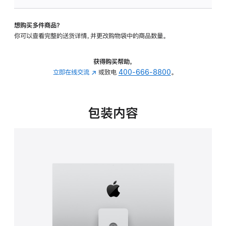
可
调
想购买多件商品？
倾
你可以查看完整的送货详情，并更改购物袋中的商品数量。
斜
度
及
获得购买帮助，
高
立即在线交流
(在
或致电
400-666-8800
。
度
新
的
窗
支
口
包装内容
架
中
的
打
分
开)
期
付
款
选
项)