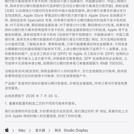
期付款方案由信用卡发卡机构 (包括但不限于招商银行、中国建设银行、中国工商银行
等，具体支持分期付款服务的可选择银行及对应分期付款方案请见付款页面)、蚂蚁金服
(花呗) 以及微信分付面向符合条件的中国大陆居民提供。部分银行会要求你通过支付
宝完成购买。Apple Store 零售店的分期付款方案可能与 Apple Store 在线商店不
同，请到店咨询 Specialist 专家。所有银行信用卡分期均需经你的信用卡发卡机构批
准；对于花呗分期，需经蚂蚁金服批准；对于微信分付分期，需经微信分付批准。如果你选
择的分期付款方案未获得信用卡发卡机构、蚂蚁金服或微信分付的批准，Apple 将不会
被告知原因。请参阅信用卡发卡机构 (包括但不限于招商银行、中国建设银行、中国工商
银行等，具体支持分期付款服务的可选择银行请见付款页面) 网站、支付宝网站和微信
分付服务页面，了解相关条件、费用和收费。订单可能需要满足特定金额要求，不同免息
分期期数对应的最低限额可能有所不同。上述分期付款服务只适用于个人消费者。企业
和教育机构客户、企业员工购买计划 (EPP) 和 Apple 员工购买计划 (EPP) 适用的分
期付款方案可能与上述方案不同，详情请参见教育商店、EPP 在线商店和企业商店。公
司信用卡无资格申请分期。招商银行分期付款单笔订单最高限额为 RMB 150000。
当商品有货并/或发货时，购物金额将计入你的信用卡、支付宝或微信分付账单。相关财
务费用将显示在你的信用卡对账单、支付宝或微信账户中。
产品按广告宣传价或标价提供分期付款服务。价格包含增值税。所有订单均可享受免费
送货服务。
此信息更新于 2026 年 7 月 30 日。
1. 重量依配置和制造工艺的不同而可能有所差异。
我们会使用你所在位置，为你更快显示送货选项。我们通过你的 IP 地址，或者你在上次
访问 Apple 网站时输入的位置信息，找到了你的位置。
Mac
显示器
购买 Studio Display