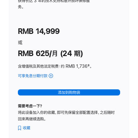
务
获得长达 3 年的技术支持和意外损坏保修服
务。
计
划
(适
RMB 14,999
用
于
或
Studio
RMB 625/月 (24 期)
Display
含增值税及其他法定税费
：约 RMB 1,736
脚
‡。
注
可享免息分期付款
(Studio
Display
-
添加到购物袋
标
准
需要考虑一下？
玻
将此设备加入你的收藏，即可先保留全部配置选择，之后随时
璃
回来再继续选购。
面
板
收藏
-