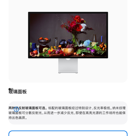
玻璃面板
两种抗反射玻璃面板可选。
标配的玻璃面板经过特别设计，反光率极低。纳米纹理
展
玻璃面板可分散反射光，从而进一步减少反光，即使在高亮光源的工作场所也能保
持出色画质。
开