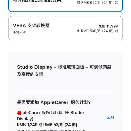
或 RMB 625/月 (24 期) 起
VESA 支架转换器
RMB 11,999
或 RMB 500/月 (24 期) 起
不含支架
Studio Display - 标准玻璃面板 - 可调倾斜度
及高度的支架
是否要添加 AppleCare+ 服务计划？
AppleCare+ 服务计划 (适用于 Studio
AppleC
添加
Display)
服
RMB 1,249
或
RMB 53/月 (24 期)