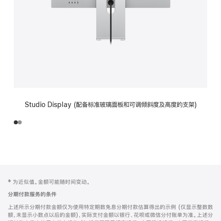
Studio Display (配备标准玻璃面板和可调倾斜度及高度的支架)
网
脚
‡ 为近似值。金额可能随时间变动。
注
页
分期付款服务的条件
页
上述所示分期付款金额仅为使用特定期数免息分期付款估算得出的示例 (仅显示整数数
脚
额，未显示小数点以后的金额)，实际支付金额以银行、花呗或微信分付账单为准。上述分