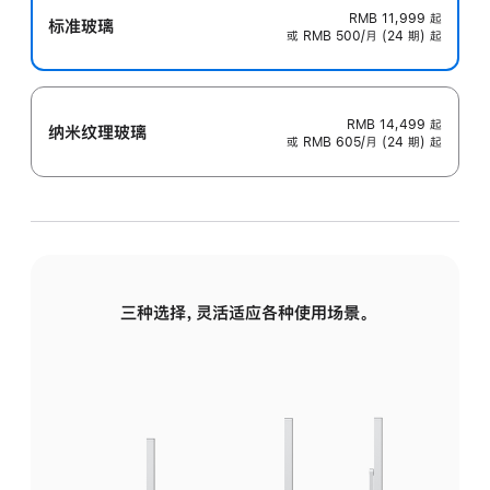
RMB 11,999
起
标准玻璃
或 RMB 500/月 (24 期) 起
RMB 14,499
起
纳米纹理玻璃
或 RMB 605/月 (24 期) 起
三种选择，灵活适应各种使用场景。
标