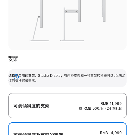
支架
选择你合用的支架。
Studio Display 有两种支架和一种支架转换器可选，以满足
展
你的各种安装需求。
开
RMB 11,999
可调倾斜度的支架
或 RMB 500/月 (24 期) 起
RMB 14,999
可调倾斜度及高‍度的支‍架