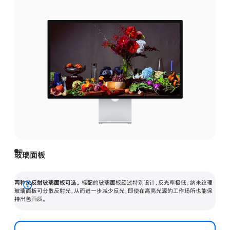
玻璃面板
两种抗反射玻璃面板可选。
标配的玻璃面板经过特别设计，反光率极低。纳米纹理
展
玻璃面板可分散反射光，从而进一步减少反光，即使在高亮光源的工作场所也能保
持出色画质。
开