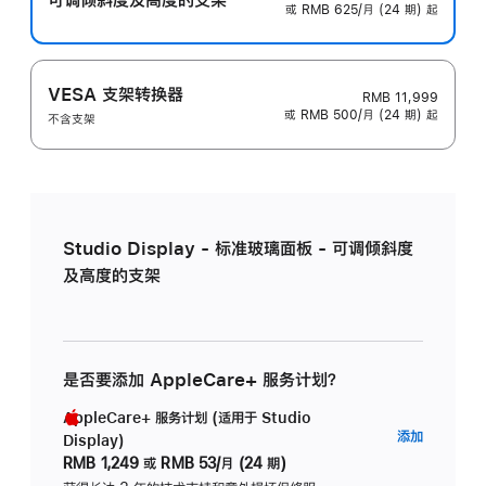
或 RMB 625/月 (24 期) 起
VESA 支架转换器
RMB 11,999
或 RMB 500/月 (24 期) 起
不含支架
Studio Display - 标准玻璃面板 - 可调倾斜度
及高度的支架
是否要添加 AppleCare+ 服务计划？
AppleCare+ 服务计划 (适用于 Studio
AppleC
添加
Display)
服
RMB 1,249
或
RMB 53/月 (24 期)