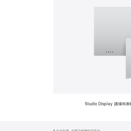
Studio Display (
网
脚