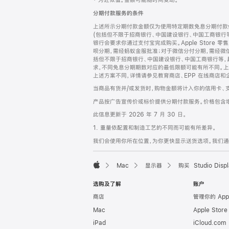
‡ 为近似值。金额可能随时间变动。
注
页
分期付款服务的条件
页
上述所示分期付款金额仅为使用特定期数免息分期付款估
脚
(包括但不限于招商银行、中国建设银行、中国工商银行
银行会要求你通过支付宝完成购买。Apple Store 零
呗分期，需经蚂蚁金服批准；对于微信分付分期，需经微信
括但不限于招商银行、中国建设银行、中国工商银行等，
求，不同免息分期期数对应的最低限额可能有所不同。上述分
上述方案不同，详情请参见教育商店、EPP 在线商店和
当商品有货并/或发货时，购物金额将计入你的信用卡、
产品按广告宣传价或标价提供分期付款服务。价格包含
此信息更新于 2026 年 7 月 30 日。
1. 重量依配置和制造工艺的不同而可能有所差异。
我们会使用你所在位置，为你更快显示送货选项。我们通过你
Mac
显示器
购买 Studio Displ
Apple
选购及了解
账户
商店
管理你的 App
Mac
Apple Stor
iPad
iCloud.com