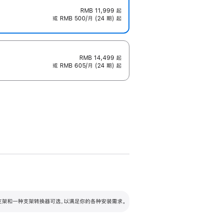
RMB 11,999
起
或 RMB 500/月 (24 期) 起
RMB 14,499
起
或 RMB 605/月 (24 期) 起
配可调倾斜度及高度的支架，额外增加 105
VESA 支架转换器
 有两种支架和一种支架转换器可选，以满足你的各种安装需求。
毫米的高度调节范围。
容的支架 (未随附)