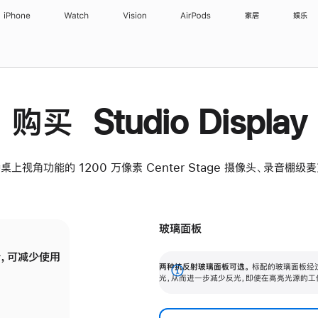
iPhone
Watch
Vision
AirPods
家居
娱乐
购买 Studio Display
桌上视角功能的 1200 万像素 Center Stage 摄像头、录音棚
玻璃面板
，可减少使用
纳米纹理玻璃面板可进一步减少反光，即使在
两种抗反射玻璃面板可选。
标配的玻璃面板经
。
有高亮光源的场所使用，也能保持出色画质。
展
光，从而进一步减少反光，即使在高亮光源的工
开