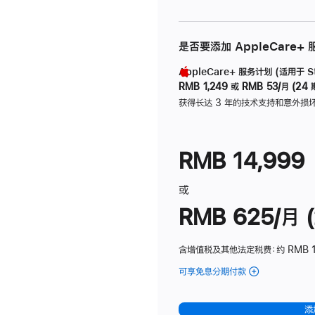
是否要添加 AppleCare+
AppleCare+ 服务计划 (适用于 Stu
RMB 1,249
或
RMB 53/月 (24 
获得长达 3 年的技术支持和意外损
RMB 14,999
或
RMB 625/月 (
含增值税及其他法定税费
：约 RMB 
可享免息分期付款
(Studio
Display
-
添