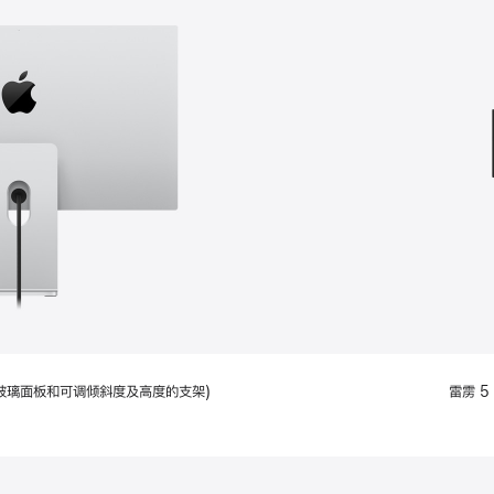
款
选
项)
配备标准玻璃面板和可调倾斜度及高度的支架)
雷雳 5 