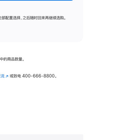
全部配置选择，之后随时回来再继续选购。
中的商品数量。
交流
(在
或致电
400-666-8800。
新
窗
口
中
打
开)