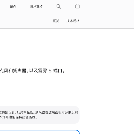
配件
技术支持
概览
技术规格
级麦克风和扬声器，以及雷雳 5 端口。
过特别设计，反光率极低。纳米纹理玻璃面板可分散反射
作场所也能保持出色画质。