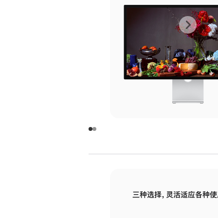
上
下
一
一
张
张
图
图
库
库
图
图
片
片
-
-
玻
玻
璃
璃
三种选择，灵活适应各种使
面
面
板
板