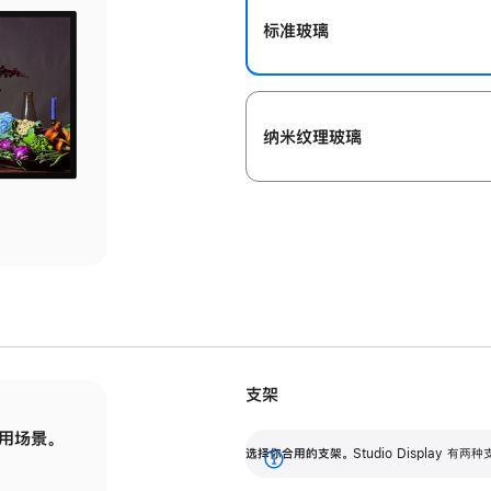
标准玻璃
纳米纹理玻璃
支架
用场景。
标配可调倾斜度的支架，提供 30 度的倾斜度
选
选择你合用的支架。
Studio Display
调节范围。
展