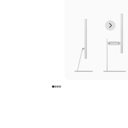
上
下
一
一
张
张
图
图
库
库
图
图
片
片
-
-
支
支
架
架