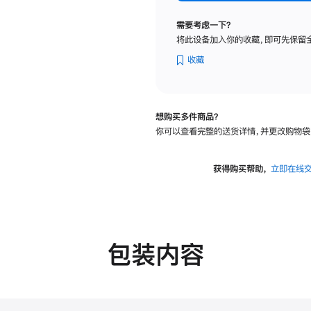
标
准
需要考虑一下？
玻
将此设备加入你的收藏，即可先保留
璃
面
收藏
板
-
可
想购买多件商品？
调
你可以查看完整的送货详情，并更改购物袋
倾
斜
度
获得购买帮助，
立即在线
及
高
度
的
支
包装内容
架
的
分
期
付