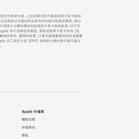
微信分付账单为准。上述分期付款方案由信用卡发卡机构
) 以及微信分付面向符合条件的中国大陆居民提供。部分
家。所有银行信用卡分期均需经你的信用卡发卡机构批准；对于花
ple 将不会被告知原因。请参阅信用卡发卡机构 (包
了解相关条件、费用和收费。订单可能需要满足特定金额要
e 员工购买计划 (EPP) 适用的分期付款方案可能与
。
Apple 价值观
辅助功能
环境责任
隐私