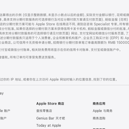
算得出的示例 (仅显示整数数额，未显示小数点以后的金额)，实际支付金额以银行、花呗或
等，具体支持分期付款服务的可选择银行及对应分期付款方案请见付款页面)、蚂蚁金服 (花呗
售店的分期付款方案可能与 Apple Store 在线商店不同，请到店咨询 Specialist 专
分付批准。如果你选择的分期付款方案未获得信用卡发卡机构、蚂蚁金服或微信分付的批准，Ap
具体支持分期付款服务的可选择银行请见付款页面) 网站、支付宝网站和微信分付服务页面，
期付款服务只适用于个人消费者。企业和教育机构客户、企业员工购买计划 (EPP) 和 Appl
企业商店。公司信用卡无资格申请分期。招商银行分期付款单笔订单最高限额为 RMB 150000
支付宝或微信分付账单。相关财务费用将显示在你的信用卡对账单、支付宝或微信账户中。
增值税。所有订单均可享受免费送货服务。
的 IP 地址，或者你在上次访问 Apple 网站时输入的位置信息，找到了你的位置。
ay
Apple Store 商店
商务应用
le 账户
查找零售店
Apple 与商务
e 账户
Genius Bar 天才吧
商务选购
Today at Apple