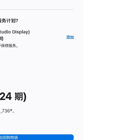
 服务计划？
dio Display)
AppleCare+
添加
期)
服
坏保修服务。
务
计
划
(适
用
于
24 期)
Studio
Display)
1,736
脚
‡。
注
加到购物袋