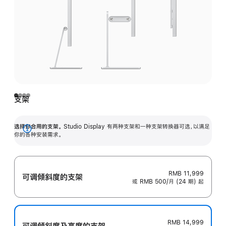
支架
选择你合用的支架。
Studio Display 有两种支架和一种支架转换器可选，以满足
展
你的各种安装需求。
开
RMB 11,999
可调倾斜度的支架
或 RMB 500/月 (24 期) 起
RMB 14,999
可调倾斜度及高‍度的支‍架