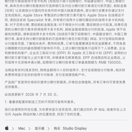
期付款方案由信用卡发卡机构 (包括但不限于招商银行、中国建设银行、中国工商银行
等，具体支持分期付款服务的可选择银行及对应分期付款方案请见付款页面)、蚂蚁金服
(花呗) 以及微信分付面向符合条件的中国大陆居民提供。部分银行会要求你通过支付
宝完成购买。Apple Store 零售店的分期付款方案可能与 Apple Store 在线商店不
同，请到店咨询 Specialist 专家。所有银行信用卡分期均需经你的信用卡发卡机构批
准；对于花呗分期，需经蚂蚁金服批准；对于微信分付分期，需经微信分付批准。如果你选
择的分期付款方案未获得信用卡发卡机构、蚂蚁金服或微信分付的批准，Apple 将不会
被告知原因。请参阅信用卡发卡机构 (包括但不限于招商银行、中国建设银行、中国工商
银行等，具体支持分期付款服务的可选择银行请见付款页面) 网站、支付宝网站和微信
分付服务页面，了解相关条件、费用和收费。订单可能需要满足特定金额要求，不同免息
分期期数对应的最低限额可能有所不同。上述分期付款服务只适用于个人消费者。企业
和教育机构客户、企业员工购买计划 (EPP) 和 Apple 员工购买计划 (EPP) 适用的分
期付款方案可能与上述方案不同，详情请参见教育商店、EPP 在线商店和企业商店。公
司信用卡无资格申请分期。招商银行分期付款单笔订单最高限额为 RMB 150000。
当商品有货并/或发货时，购物金额将计入你的信用卡、支付宝或微信分付账单。相关财
务费用将显示在你的信用卡对账单、支付宝或微信账户中。
产品按广告宣传价或标价提供分期付款服务。价格包含增值税。所有订单均可享受免费
送货服务。
此信息更新于 2026 年 7 月 30 日。
1. 重量依配置和制造工艺的不同而可能有所差异。
我们会使用你所在位置，为你更快显示送货选项。我们通过你的 IP 地址，或者你在上次
访问 Apple 网站时输入的位置信息，找到了你的位置。
Mac
显示器
购买 Studio Display