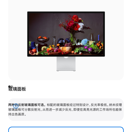
玻璃面板
两种抗反射玻璃面板可选。
标配的玻璃面板经过特别设计，反光率极低。纳米纹理
展
玻璃面板可分散反射光，从而进一步减少反光，即使在高亮光源的工作场所也能保
持出色画质。
开