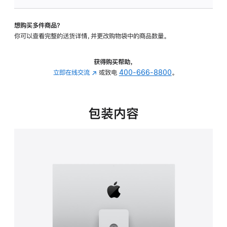
可
调
想购买多件商品？
倾
你可以查看完整的送货详情，并更改购物袋中的商品数量。
斜
度
及
获得购买帮助，
高
立即在线交流
(在
或致电
400-666-8800
。
度
新
的
窗
支
口
包装内容
架
中
的
打
分
开)
期
付
款
选
项)