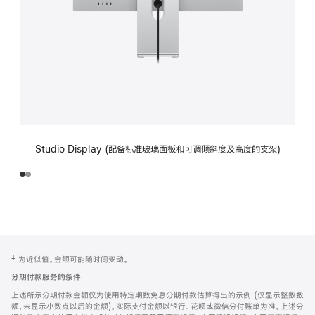
Studio Display (配备标准玻璃面板和可调倾斜度及高度的支架)
网
脚
‡ 为近似值。金额可能随时间变动。
注
页
分期付款服务的条件
页
上述所示分期付款金额仅为使用特定期数免息分期付款估算得出的示例 (仅显示整数数
脚
额，未显示小数点以后的金额)，实际支付金额以银行、花呗或微信分付账单为准。上述分