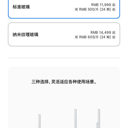
RMB 11,999
起
标准玻璃
或 RMB 500/月 (24 期) 起
RMB 14,499
起
纳米纹理玻璃
或 RMB 605/月 (24 期) 起
三种选择，灵活适应各种使用场景。
标