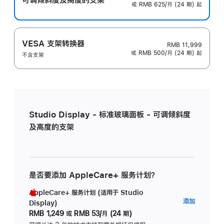
或 RMB 625/月 (24 期) 起
VESA 支架转换器
RMB 11,999
或 RMB 500/月 (24 期) 起
不含支架
Studio Display - 标准玻璃面板 - 可调倾斜度
及高度的支架
是否要添加 AppleCare+ 服务计划？
AppleCare+ 服务计划 (适用于 Studio
AppleC
添加
Display)
服
RMB 1,249
或
RMB 53/月 (24 期)