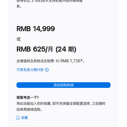
务
获得长达 3 年的技术支持和意外损坏保修服
务。
计
划
(适
RMB 14,999
用
于
或
Studio
RMB 625/月 (24 期)
Display
含增值税及其他法定税费
：约 RMB 1,736
脚
‡。
注
可享免息分期付款
(Studio
Display
-
添加到购物袋
标
准
需要考虑一下？
玻
将此设备加入你的收藏，即可先保留全部配置选择，之后随时
璃
回来再继续选购。
面
板
收藏
-