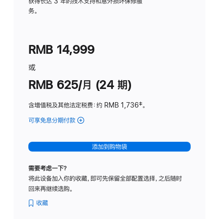
务
获得长达 3 年的技术支持和意外损坏保修服
务。
计
划
(适
RMB 14,999
用
于
或
Studio
RMB 625/月 (24 期)
Display
含增值税及其他法定税费
：约 RMB 1,736
脚
‡。
注
可享免息分期付款
(Studio
Display
-
添加到购物袋
标
准
需要考虑一下？
玻
将此设备加入你的收藏，即可先保留全部配置选择，之后随时
璃
回来再继续选购。
面
板
收藏
-