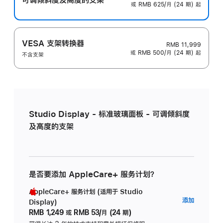
或 RMB 625/月 (24 期) 起
VESA 支架转换器
RMB 11,999
或 RMB 500/月 (24 期) 起
不含支架
Studio Display - 标准玻璃面板 - 可调倾斜度
及高度的支架
是否要添加 AppleCare+ 服务计划？
AppleCare+ 服务计划 (适用于 Studio
AppleC
添加
Display)
服
RMB 1,249
或
RMB 53/月 (24 期)