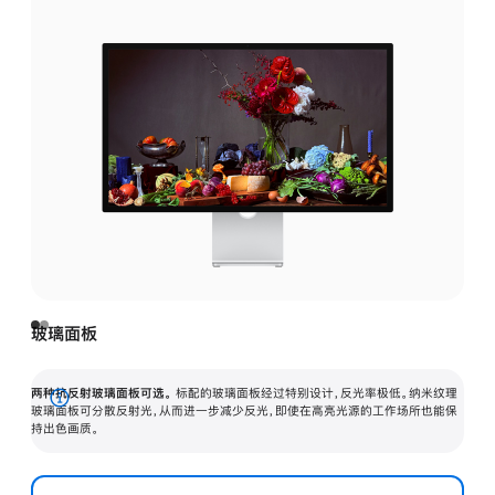
玻璃面板
两种抗反射玻璃面板可选。
标配的玻璃面板经过特别设计，反光率极低。纳米纹理
展
玻璃面板可分散反射光，从而进一步减少反光，即使在高亮光源的工作场所也能保
持出色画质。
开