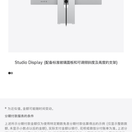
Studio Display (配备标准玻璃面板和可调倾斜度及高度的支架)
网
脚
‡ 为近似值。金额可能随时间变动。
注
页
分期付款服务的条件
页
上述所示分期付款金额仅为使用特定期数免息分期付款估算得出的示例 (仅显示整数数
脚
额，未显示小数点以后的金额)，实际支付金额以银行、花呗或微信分付账单为准。上述分