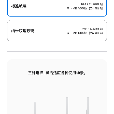
RMB 11,999
起
标准玻璃
或 RMB 500/月 (24 期) 起
RMB 14,499
起
纳米纹理玻璃
或 RMB 605/月 (24 期) 起
三种选择，灵活适应各种使用场景。
标