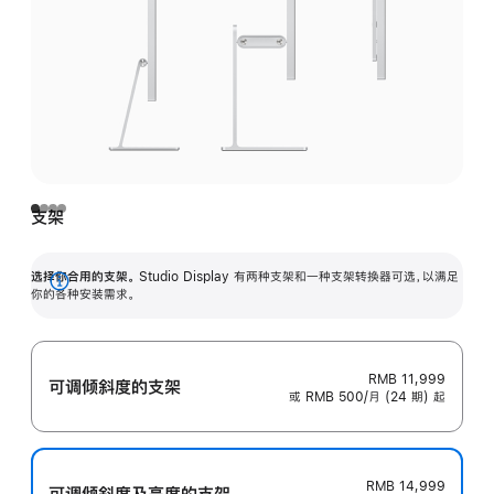
支架
选择你合用的支架。
Studio Display 有两种支架和一种支架转换器可选，以满足
展
你的各种安装需求。
开
RMB 11,999
可调倾斜度的支架
或 RMB 500/月 (24 期) 起
RMB 14,999
可调倾斜度及高‍度的支‍架