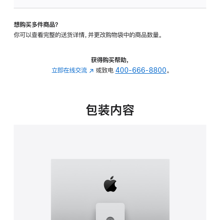
可
调
想购买多件商品？
倾
你可以查看完整的送货详情，并更改购物袋中的商品数量。
斜
度
及
获得购买帮助，
高
立即在线交流
(在
或致电
400-666-8800
。
度
新
的
窗
支
口
包装内容
架
中
的
打
分
开)
期
付
款
选
项)