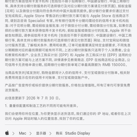
期付款方案由信用卡发卡机构 (包括但不限于招商银行、中国建设银行、中国工商银行
等，具体支持分期付款服务的可选择银行及对应分期付款方案请见付款页面)、蚂蚁金服
(花呗) 以及微信分付面向符合条件的中国大陆居民提供。部分银行会要求你通过支付
宝完成购买。Apple Store 零售店的分期付款方案可能与 Apple Store 在线商店不
同，请到店咨询 Specialist 专家。所有银行信用卡分期均需经你的信用卡发卡机构批
准；对于花呗分期，需经蚂蚁金服批准；对于微信分付分期，需经微信分付批准。如果你选
择的分期付款方案未获得信用卡发卡机构、蚂蚁金服或微信分付的批准，Apple 将不会
被告知原因。请参阅信用卡发卡机构 (包括但不限于招商银行、中国建设银行、中国工商
银行等，具体支持分期付款服务的可选择银行请见付款页面) 网站、支付宝网站和微信
分付服务页面，了解相关条件、费用和收费。订单可能需要满足特定金额要求，不同免息
分期期数对应的最低限额可能有所不同。上述分期付款服务只适用于个人消费者。企业
和教育机构客户、企业员工购买计划 (EPP) 和 Apple 员工购买计划 (EPP) 适用的分
期付款方案可能与上述方案不同，详情请参见教育商店、EPP 在线商店和企业商店。公
司信用卡无资格申请分期。招商银行分期付款单笔订单最高限额为 RMB 150000。
当商品有货并/或发货时，购物金额将计入你的信用卡、支付宝或微信分付账单。相关财
务费用将显示在你的信用卡对账单、支付宝或微信账户中。
产品按广告宣传价或标价提供分期付款服务。价格包含增值税。所有订单均可享受免费
送货服务。
此信息更新于 2026 年 7 月 30 日。
1. 重量依配置和制造工艺的不同而可能有所差异。
我们会使用你所在位置，为你更快显示送货选项。我们通过你的 IP 地址，或者你在上次
访问 Apple 网站时输入的位置信息，找到了你的位置。
Mac
显示器
购买 Studio Display