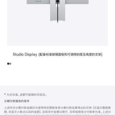
Studio Display (配备标准玻璃面板和可调倾斜度及高度的支架)
网
脚
‡ 为近似值。金额可能随时间变动。
注
页
分期付款服务的条件
页
上述所示分期付款金额仅为使用特定期数免息分期付款估算得出的示例 (仅显示整数数
脚
额，未显示小数点以后的金额)，实际支付金额以银行、花呗或微信分付账单为准。上述分