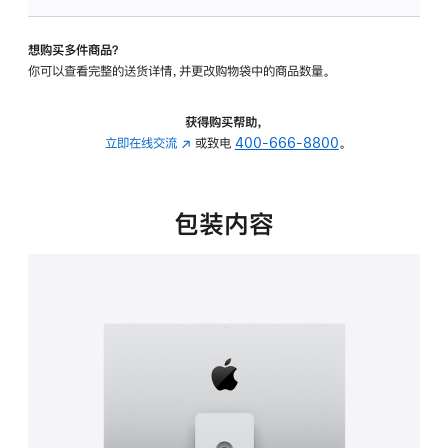
可
调
想购买多件商品？
倾
你可以查看完整的送货详情，并更改购物袋中的商品数量。
斜
度
及
获得购买帮助，
高
立即在线交流
(在
或致电
400-666-8800
。
度
新
的
窗
支
口
包装内容
架
中
的
打
分
开)
期
付
款
选
项)