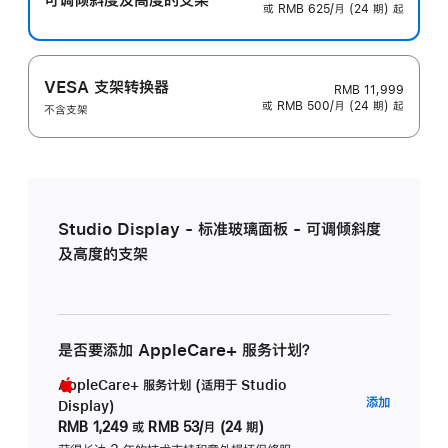
或 RMB 625/月 (24 期) 起
VESA 支架转换器
RMB 11,999
或 RMB 500/月 (24 期) 起
不含支架
Studio Display - 标准玻璃面板 - 可调倾斜度
及高度的支架
是否要添加 AppleCare+ 服务计划？
AppleCare+ 服务计划 (适用于 Studio
AppleC
添加
Display)
服
RMB 1,249
或
RMB 53/月 (24 期)