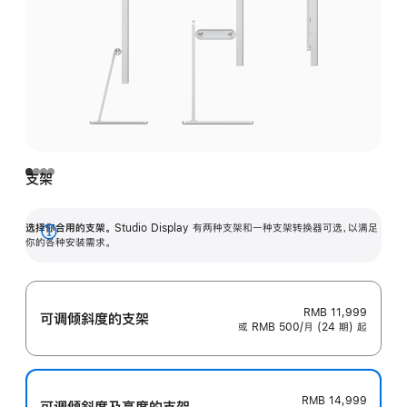
支架
选择你合用的支架。
Studio Display 有两种支架和一种支架转换器可选，以满足
展
你的各种安装需求。
开
RMB 11,999
可调倾斜度的支架
或 RMB 500/月 (24 期) 起
RMB 14,999
可调倾斜度及高‍度的支‍架