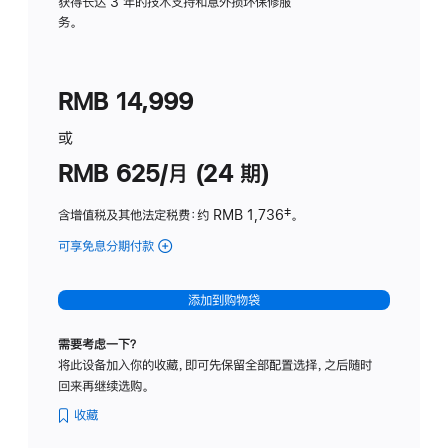
务
获得长达 3 年的技术支持和意外损坏保修服
务。
计
划
(适
RMB 14,999
用
于
或
Studio
RMB 625/月 (24 期)
Display
含增值税及其他法定税费
：约 RMB 1,736
脚
‡。
注
可享免息分期付款
(Studio
Display
-
添加到购物袋
标
准
需要考虑一下？
玻
将此设备加入你的收藏，即可先保留全部配置选择，之后随时
璃
回来再继续选购。
面
板
收藏
-