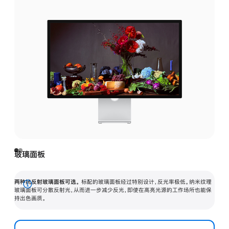
玻璃面板
两种抗反射玻璃面板可选。
标配的玻璃面板经过特别设计，反光率极低。纳米纹理
展
玻璃面板可分散反射光，从而进一步减少反光，即使在高亮光源的工作场所也能保
持出色画质。
开