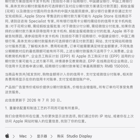
期付款方案由信用卡发卡机构 (包括但不限于招商银行、中国建设银行、中国工商银行
等，具体支持分期付款服务的可选择银行及对应分期付款方案请见付款页面)、蚂蚁金服
(花呗) 以及微信分付面向符合条件的中国大陆居民提供。部分银行会要求你通过支付
宝完成购买。Apple Store 零售店的分期付款方案可能与 Apple Store 在线商店不
同，请到店咨询 Specialist 专家。所有银行信用卡分期均需经你的信用卡发卡机构批
准；对于花呗分期，需经蚂蚁金服批准；对于微信分付分期，需经微信分付批准。如果你选
择的分期付款方案未获得信用卡发卡机构、蚂蚁金服或微信分付的批准，Apple 将不会
被告知原因。请参阅信用卡发卡机构 (包括但不限于招商银行、中国建设银行、中国工商
银行等，具体支持分期付款服务的可选择银行请见付款页面) 网站、支付宝网站和微信
分付服务页面，了解相关条件、费用和收费。订单可能需要满足特定金额要求，不同免息
分期期数对应的最低限额可能有所不同。上述分期付款服务只适用于个人消费者。企业
和教育机构客户、企业员工购买计划 (EPP) 和 Apple 员工购买计划 (EPP) 适用的分
期付款方案可能与上述方案不同，详情请参见教育商店、EPP 在线商店和企业商店。公
司信用卡无资格申请分期。招商银行分期付款单笔订单最高限额为 RMB 150000。
当商品有货并/或发货时，购物金额将计入你的信用卡、支付宝或微信分付账单。相关财
务费用将显示在你的信用卡对账单、支付宝或微信账户中。
产品按广告宣传价或标价提供分期付款服务。价格包含增值税。所有订单均可享受免费
送货服务。
此信息更新于 2026 年 7 月 30 日。
1. 重量依配置和制造工艺的不同而可能有所差异。
我们会使用你所在位置，为你更快显示送货选项。我们通过你的 IP 地址，或者你在上次
访问 Apple 网站时输入的位置信息，找到了你的位置。
Mac
显示器
购买 Studio Display