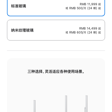
RMB 11,999
起
标准玻璃
或 RMB 500/月 (24 期) 起
RMB 14,499
起
纳米纹理玻璃
或 RMB 605/月 (24 期) 起
三种选择，灵活适应各种使用场景。
标