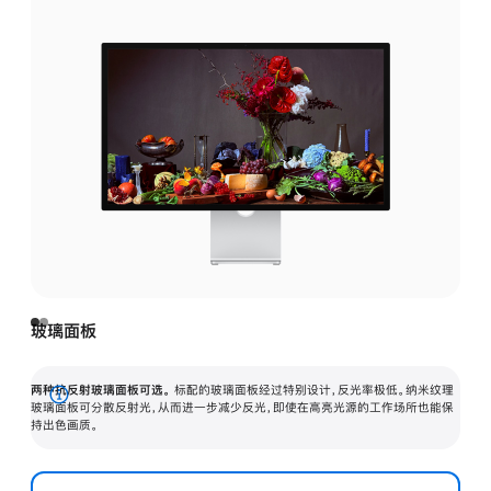
玻璃面板
两种抗反射玻璃面板可选。
标配的玻璃面板经过特别设计，反光率极低。纳米纹理
展
玻璃面板可分散反射光，从而进一步减少反光，即使在高亮光源的工作场所也能保
持出色画质。
开