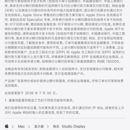
期付款方案由信用卡发卡机构 (包括但不限于招商银行、中国建设银行、中国工商银行
等，具体支持分期付款服务的可选择银行及对应分期付款方案请见付款页面)、蚂蚁金服
(花呗) 以及微信分付面向符合条件的中国大陆居民提供。部分银行会要求你通过支付
宝完成购买。Apple Store 零售店的分期付款方案可能与 Apple Store 在线商店不
同，请到店咨询 Specialist 专家。所有银行信用卡分期均需经你的信用卡发卡机构批
准；对于花呗分期，需经蚂蚁金服批准；对于微信分付分期，需经微信分付批准。如果你选
择的分期付款方案未获得信用卡发卡机构、蚂蚁金服或微信分付的批准，Apple 将不会
被告知原因。请参阅信用卡发卡机构 (包括但不限于招商银行、中国建设银行、中国工商
银行等，具体支持分期付款服务的可选择银行请见付款页面) 网站、支付宝网站和微信
分付服务页面，了解相关条件、费用和收费。订单可能需要满足特定金额要求，不同免息
分期期数对应的最低限额可能有所不同。上述分期付款服务只适用于个人消费者。企业
和教育机构客户、企业员工购买计划 (EPP) 和 Apple 员工购买计划 (EPP) 适用的分
期付款方案可能与上述方案不同，详情请参见教育商店、EPP 在线商店和企业商店。公
司信用卡无资格申请分期。招商银行分期付款单笔订单最高限额为 RMB 150000。
当商品有货并/或发货时，购物金额将计入你的信用卡、支付宝或微信分付账单。相关财
务费用将显示在你的信用卡对账单、支付宝或微信账户中。
产品按广告宣传价或标价提供分期付款服务。价格包含增值税。所有订单均可享受免费
送货服务。
此信息更新于 2026 年 7 月 30 日。
1. 重量依配置和制造工艺的不同而可能有所差异。
我们会使用你所在位置，为你更快显示送货选项。我们通过你的 IP 地址，或者你在上次
访问 Apple 网站时输入的位置信息，找到了你的位置。
Mac
显示器
购买 Studio Display