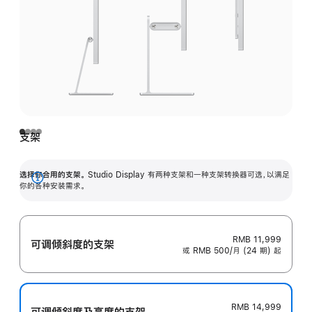
支架
选择你合用的支架。
Studio Display 有两种支架和一种支架转换器可选，以满足
展
你的各种安装需求。
开
RMB 11,999
可调倾斜度的支架
或 RMB 500/月 (24 期) 起
RMB 14,999
可调倾斜度及高‍度的支‍架