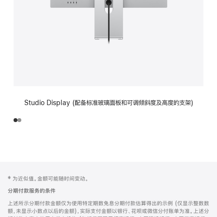
Studio Display (配备标准玻璃面板和可调倾斜度及高度的支架)
网
脚
‡ 为近似值。金额可能随时间变动。
注
页
分期付款服务的条件
页
上述所示分期付款金额仅为使用特定期数免息分期付款估算得出的示例 (仅显示整数数
脚
额，未显示小数点以后的金额)，实际支付金额以银行、花呗或微信分付账单为准。上述分