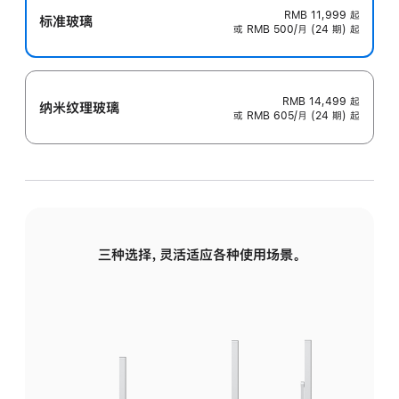
RMB 11,999
起
标准玻璃
或 RMB 500/月 (24 期) 起
RMB 14,499
起
纳米纹理玻璃
或 RMB 605/月 (24 期) 起
三种选择，灵活适应各种使用场景。
标