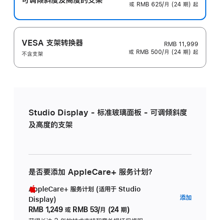
或 RMB 625/月 (24 期) 起
VESA 支架转换器
RMB 11,999
或 RMB 500/月 (24 期) 起
不含支架
Studio Display - 标准玻璃面板 - 可调倾斜度
及高度的支架
是否要添加 AppleCare+ 服务计划？
AppleCare+ 服务计划 (适用于 Studio
AppleC
添加
Display)
服
RMB 1,249
或
RMB 53/月 (24 期)