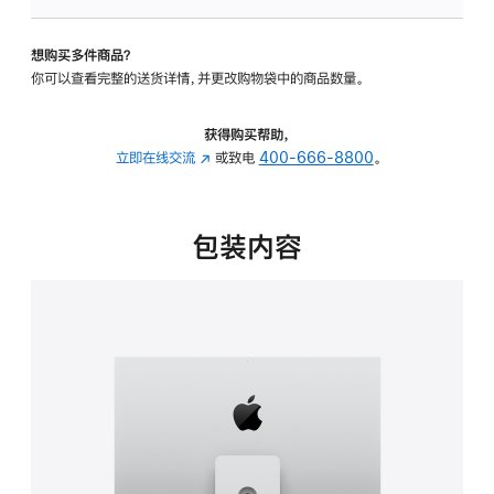
可
调
想购买多件商品？
倾
你可以查看完整的送货详情，并更改购物袋中的商品数量。
斜
度
及
获得购买帮助，
高
立即在线交流
(在
或致电
400-666-8800
。
度
新
的
窗
支
口
包装内容
架
中
的
打
分
开)
期
付
款
选
项)