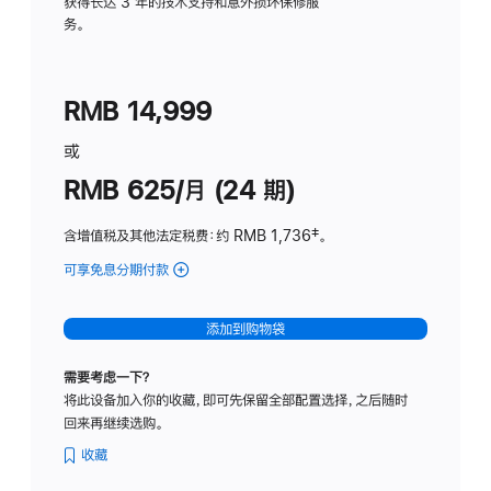
务
获得长达 3 年的技术支持和意外损坏保修服
务。
计
划
(适
RMB 14,999
用
于
或
Studio
RMB 625/月 (24 期)
Display
含增值税及其他法定税费
：约 RMB 1,736
脚
‡。
注
可享免息分期付款
(Studio
Display
-
添加到购物袋
标
准
需要考虑一下？
玻
将此设备加入你的收藏，即可先保留全部配置选择，之后随时
璃
回来再继续选购。
面
板
收藏
-