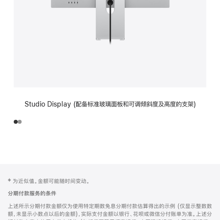
Studio Display (配备标准玻璃面板和可调倾斜度及高度的支架)
网
脚
‡ 为近似值。金额可能随时间变动。
注
页
分期付款服务的条件
页
上述所示分期付款金额仅为使用特定期数免息分期付款估算得出的示例 (仅显示整数数
脚
额，未显示小数点以后的金额)，实际支付金额以银行、花呗或微信分付账单为准。上述分