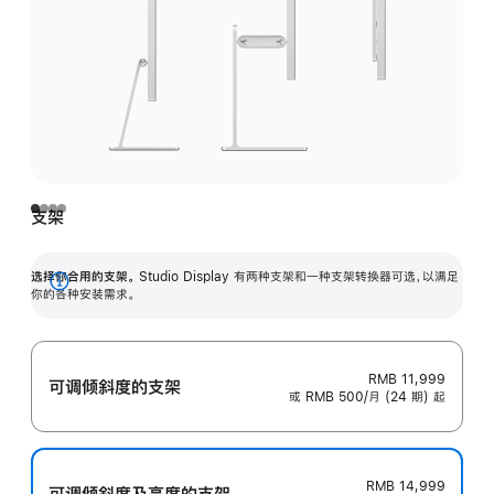
支架
选择你合用的支架。
Studio Display 有两种支架和一种支架转换器可选，以满足
展
你的各种安装需求。
开
RMB 11,999
可调倾斜度的支架
或 RMB 500/月 (24 期) 起
RMB 14,999
可调倾斜度及高‍度的支‍架