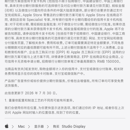
期付款方案由信用卡发卡机构 (包括但不限于招商银行、中国建设银行、中国工商银行
等，具体支持分期付款服务的可选择银行及对应分期付款方案请见付款页面)、蚂蚁金服
(花呗) 以及微信分付面向符合条件的中国大陆居民提供。部分银行会要求你通过支付
宝完成购买。Apple Store 零售店的分期付款方案可能与 Apple Store 在线商店不
同，请到店咨询 Specialist 专家。所有银行信用卡分期均需经你的信用卡发卡机构批
准；对于花呗分期，需经蚂蚁金服批准；对于微信分付分期，需经微信分付批准。如果你选
择的分期付款方案未获得信用卡发卡机构、蚂蚁金服或微信分付的批准，Apple 将不会
被告知原因。请参阅信用卡发卡机构 (包括但不限于招商银行、中国建设银行、中国工商
银行等，具体支持分期付款服务的可选择银行请见付款页面) 网站、支付宝网站和微信
分付服务页面，了解相关条件、费用和收费。订单可能需要满足特定金额要求，不同免息
分期期数对应的最低限额可能有所不同。上述分期付款服务只适用于个人消费者。企业
和教育机构客户、企业员工购买计划 (EPP) 和 Apple 员工购买计划 (EPP) 适用的分
期付款方案可能与上述方案不同，详情请参见教育商店、EPP 在线商店和企业商店。公
司信用卡无资格申请分期。招商银行分期付款单笔订单最高限额为 RMB 150000。
当商品有货并/或发货时，购物金额将计入你的信用卡、支付宝或微信分付账单。相关财
务费用将显示在你的信用卡对账单、支付宝或微信账户中。
产品按广告宣传价或标价提供分期付款服务。价格包含增值税。所有订单均可享受免费
送货服务。
此信息更新于 2026 年 7 月 30 日。
1. 重量依配置和制造工艺的不同而可能有所差异。
我们会使用你所在位置，为你更快显示送货选项。我们通过你的 IP 地址，或者你在上次
访问 Apple 网站时输入的位置信息，找到了你的位置。
Mac
显示器
购买 Studio Display