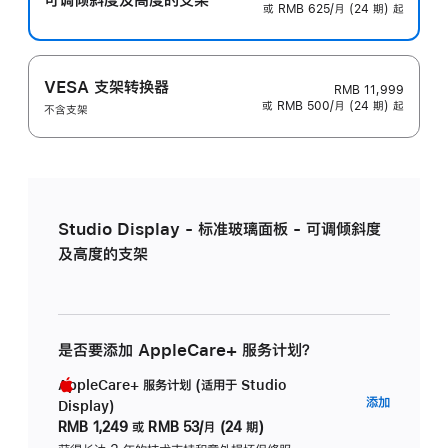
或 RMB 625/月 (24 期) 起
VESA 支架转换器
RMB 11,999
或 RMB 500/月 (24 期) 起
不含支架
Studio Display - 标准玻璃面板 - 可调倾斜度
及高度的支架
是否要添加 AppleCare+ 服务计划？
AppleCare+ 服务计划 (适用于 Studio
AppleC
添加
Display)
服
RMB 1,249
或
RMB 53/月 (24 期)