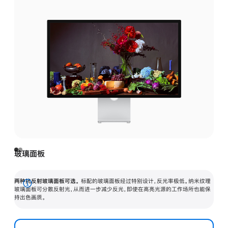
玻璃面板
两种抗反射玻璃面板可选。
标配的玻璃面板经过特别设计，反光率极低。纳米纹理
展
玻璃面板可分散反射光，从而进一步减少反光，即使在高亮光源的工作场所也能保
持出色画质。
开