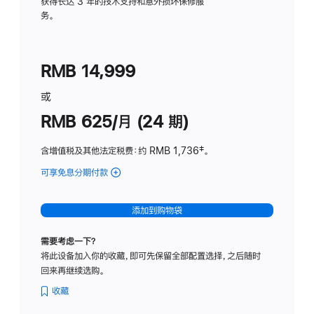
务
获得长达 3 年的技术支持和意外损坏保修服
务。
计
划
(适
RMB 14,999
用
于
或
Studio
RMB 625/月 (24 期)
Display
含增值税及其他法定税费
：约 RMB 1,736
脚
‡。
注
可享免息分期付款
(Studio
Display
-
添加到购物袋
标
准
需要考虑一下？
玻
将此设备加入你的收藏，即可先保留全部配置选择，之后随时
璃
回来再继续选购。
面
板
收藏
-