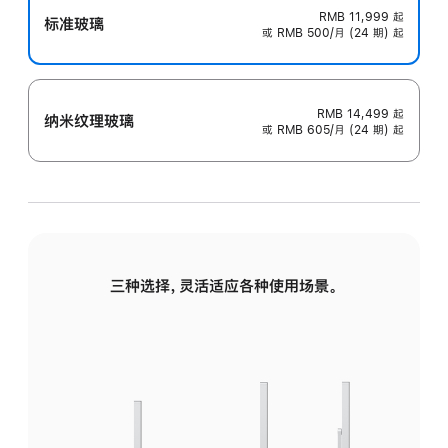
RMB 11,999
起
标准玻璃
或 RMB 500/月 (24 期) 起
RMB 14,499
起
纳米纹理玻璃
或 RMB 605/月 (24 期) 起
三种选择，灵活适应各种使用场景。
标