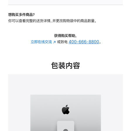
可
调
想购买多件商品？
倾
你可以查看完整的送货详情，并更改购物袋中的商品数量。
斜
度
及
获得购买帮助，
高
立即在线交流
(在
或致电
400-666-8800
。
度
新
的
窗
支
口
包装内容
架
中
的
打
分
开)
期
付
款
选
项)