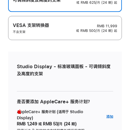
或 RMB 625/月 (24 期) 起
VESA 支架转换器
RMB 11,999
或 RMB 500/月 (24 期) 起
不含支架
Studio Display - 标准玻璃面板 - 可调倾斜度
及高度的支架
是否要添加 AppleCare+ 服务计划？
AppleCare+ 服务计划 (适用于 Studio
AppleC
添加
Display)
服
RMB 1,249
或
RMB 53/月 (24 期)