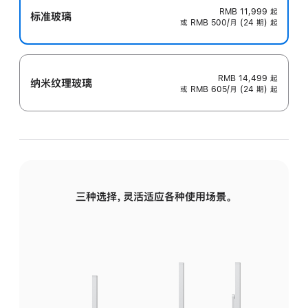
RMB 11,999
起
标准玻璃
或 RMB 500/月 (24 期) 起
RMB 14,499
起
纳米纹理玻璃
或 RMB 605/月 (24 期) 起
三种选择，灵活适应各种使用场景。
标