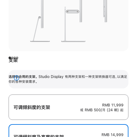
支架
选择你合用的支架。
Studio Display 有两种支架和一种支架转换器可选，以满足
展
你的各种安装需求。
开
RMB 11,999
可调倾斜度的支架
或 RMB 500/月 (24 期) 起
RMB 14,999
可调倾斜度及高‍度的支‍架