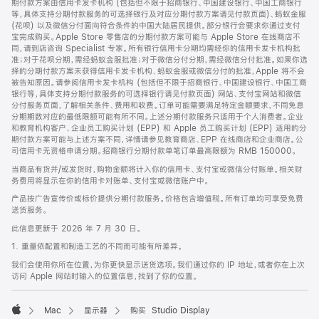
期付款方案由信用卡发卡机构 (包括但不限于招商银行、中国建设银行、中国工商银行
等，具体支持分期付款服务的可选择银行及对应分期付款方案请见付款页面)、蚂蚁金服
(花呗) 以及微信分付面向符合条件的中国大陆居民提供。部分银行会要求你通过支付
宝完成购买。Apple Store 零售店的分期付款方案可能与 Apple Store 在线商店不
同，请到店咨询 Specialist 专家。所有银行信用卡分期均需经你的信用卡发卡机构批
准；对于花呗分期，需经蚂蚁金服批准；对于微信分付分期，需经微信分付批准。如果你选
择的分期付款方案未获得信用卡发卡机构、蚂蚁金服或微信分付的批准，Apple 将不会
被告知原因。请参阅信用卡发卡机构 (包括但不限于招商银行、中国建设银行、中国工商
银行等，具体支持分期付款服务的可选择银行请见付款页面) 网站、支付宝网站和微信
分付服务页面，了解相关条件、费用和收费。订单可能需要满足特定金额要求，不同免息
分期期数对应的最低限额可能有所不同。上述分期付款服务只适用于个人消费者。企业
和教育机构客户、企业员工购买计划 (EPP) 和 Apple 员工购买计划 (EPP) 适用的分
期付款方案可能与上述方案不同，详情请参见教育商店、EPP 在线商店和企业商店。公
司信用卡无资格申请分期。招商银行分期付款单笔订单最高限额为 RMB 150000。
当商品有货并/或发货时，购物金额将计入你的信用卡、支付宝或微信分付账单。相关财
务费用将显示在你的信用卡对账单、支付宝或微信账户中。
产品按广告宣传价或标价提供分期付款服务。价格包含增值税。所有订单均可享受免费
送货服务。
此信息更新于 2026 年 7 月 30 日。
1. 重量依配置和制造工艺的不同而可能有所差异。
我们会使用你所在位置，为你更快显示送货选项。我们通过你的 IP 地址，或者你在上次
访问 Apple 网站时输入的位置信息，找到了你的位置。
Mac
显示器
购买 Studio Display