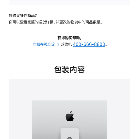
可
调
想购买多件商品？
倾
你可以查看完整的送货详情，并更改购物袋中的商品数量。
斜
度
及
获得购买帮助，
高
立即在线交流
(在
或致电
400-666-8800
。
度
新
的
窗
支
口
包装内容
架
中
的
打
分
开)
期
付
款
选
项)