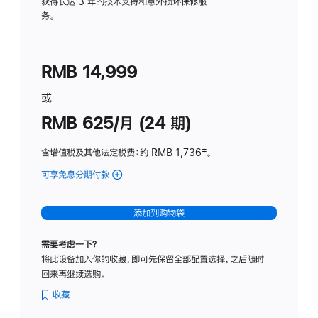
务
获得长达 3 年的技术支持和意外损坏保修服
务。
计
划
(适
RMB 14,999
用
于
或
Studio
RMB 625/月 (24 期)
Display
含增值税及其他法定税费
：约 RMB 1,736
脚
‡。
注
可享免息分期付款
(Studio
Display
-
添加到购物袋
标
准
需要考虑一下？
玻
将此设备加入你的收藏，即可先保留全部配置选择，之后随时
璃
回来再继续选购。
面
板
收藏
-