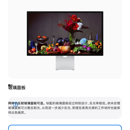
玻璃面板
两种抗反射玻璃面板可选。
标配的玻璃面板经过特别设计，反光率极低。纳米纹理
展
玻璃面板可分散反射光，从而进一步减少反光，即使在高亮光源的工作场所也能保
持出色画质。
开