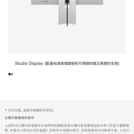
Studio Display (配备标准玻璃面板和可调倾斜度及高度的支架)
网
脚
‡ 为近似值。金额可能随时间变动。
注
页
分期付款服务的条件
页
上述所示分期付款金额仅为使用特定期数免息分期付款估算得出的示例 (仅显示整数数
脚
额，未显示小数点以后的金额)，实际支付金额以银行、花呗或微信分付账单为准。上述分