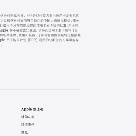
微信分付账单为准。上述分期付款方案由信用卡发卡机构
) 以及微信分付面向符合条件的中国大陆居民提供。部分
家。所有银行信用卡分期均需经你的信用卡发卡机构批准；对于花
ple 将不会被告知原因。请参阅信用卡发卡机构 (包
了解相关条件、费用和收费。订单可能需要满足特定金额要
e 员工购买计划 (EPP) 适用的分期付款方案可能与
。
Apple 价值观
辅助功能
环境责任
隐私