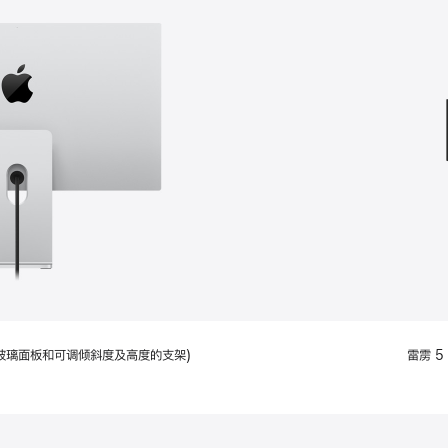
款
选
项)
配备标准玻璃面板和可调倾斜度及高度的支架)
雷雳 5 