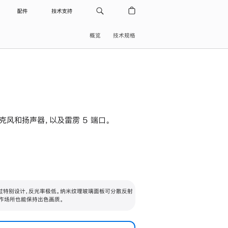
配件
技术支持
概览
技术规格
级麦克风和扬声器，以及雷雳 5 端口。
过特别设计，反光率极低。纳米纹理玻璃面板可分散反射
作场所也能保持出色画质。