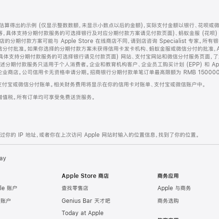
算得出的示例 (仅显示整数数额，未显示小数点以后的金额)，实际支付金额以银行、花呗或
等，具体支持分期付款服务的可选择银行及对应分期付款方案请见付款页面)、蚂蚁金服 (花呗
售店的分期付款方案可能与 Apple Store 在线商店不同，请到店咨询 Specialist 专
分付批准。如果你选择的分期付款方案未获得信用卡发卡机构、蚂蚁金服或微信分付的批准，Ap
具体支持分期付款服务的可选择银行请见付款页面) 网站、支付宝网站和微信分付服务页面，
期付款服务只适用于个人消费者。企业和教育机构客户、企业员工购买计划 (EPP) 和 Appl
企业商店。公司信用卡无资格申请分期。招商银行分期付款单笔订单最高限额为 RMB 150000
支付宝或微信分付账单。相关财务费用将显示在你的信用卡对账单、支付宝或微信账户中。
增值税。所有订单均可享受免费送货服务。
的 IP 地址，或者你在上次访问 Apple 网站时输入的位置信息，找到了你的位置。
ay
Apple Store 商店
商务应用
le 账户
查找零售店
Apple 与商务
e 账户
Genius Bar 天才吧
商务选购
Today at Apple