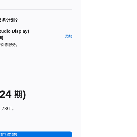
 服务计划？
dio Display)
AppleCare+
添加
期)
服
坏保修服务。
务
计
划
(适
用
于
24 期)
Studio
Display)
1,736
脚
‡。
注
加到购物袋