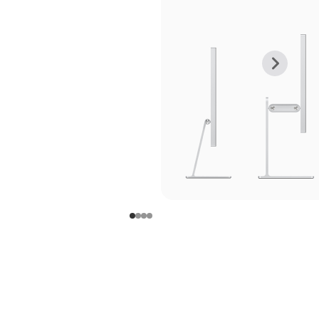
上
下
一
一
张
张
图
图
库
库
图
图
片
片
-
-
支
支
架
架