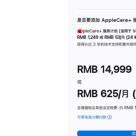
是否要添加 AppleCare+
AppleCare+ 服务计划 (适用于 Stu
RMB 1,249
或
RMB 53/月 (24 
获得长达 3 年的技术支持和意外损
RMB 14,999
或
RMB 625/月 (
含增值税及其他法定税费
：约 RMB 
可享免息分期付款
(Studio
Display
-
添