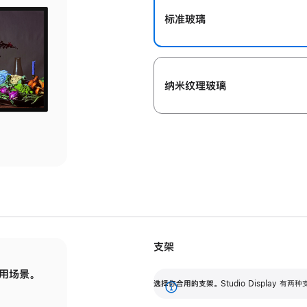
标准玻璃
纳米纹理玻璃
支架
用场景。
标配可调倾斜度的支架，提供 30 度的倾斜度
选
选择你合用的支架。
Studio Display
调节范围。
展