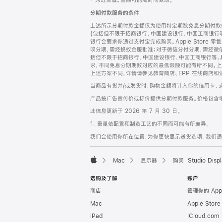
‡ 为近似值。金额可能随时间变动。
注
页
分期付款服务的条件
页
上述所示分期付款金额仅为使用特定期数免息分期付款估
脚
(包括但不限于招商银行、中国建设银行、中国工商银行
银行会要求你通过支付宝完成购买。Apple Store 零
呗分期，需经蚂蚁金服批准；对于微信分付分期，需经微信
括但不限于招商银行、中国建设银行、中国工商银行等，
求，不同免息分期期数对应的最低限额可能有所不同。上述分
上述方案不同，详情请参见教育商店、EPP 在线商店和
当商品有货并/或发货时，购物金额将计入你的信用卡、
产品按广告宣传价或标价提供分期付款服务。价格包含
此信息更新于 2026 年 7 月 30 日。
1. 重量依配置和制造工艺的不同而可能有所差异。
我们会使用你所在位置，为你更快显示送货选项。我们通过你
Mac
显示器
购买 Studio Displ
Apple
选购及了解
账户
商店
管理你的 App
Mac
Apple Stor
iPad
iCloud.com