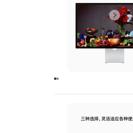
上
下
一
一
张
张
图
图
库
库
图
图
片
片
-
-
玻
玻
璃
璃
三种选择，灵活适应各种使
面
面
板
板