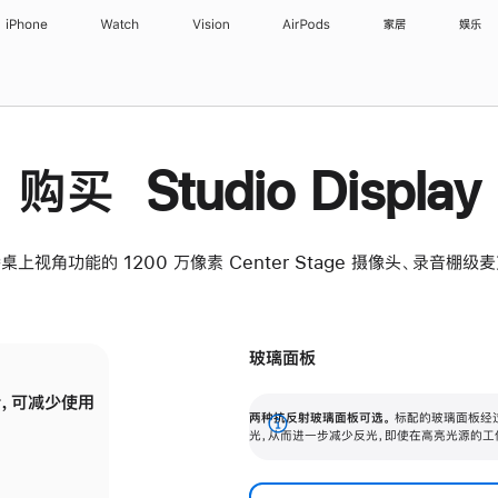
iPhone
Watch
Vision
AirPods
家居
娱乐
购买 Studio Display
桌上视角功能的 1200 万像素 Center Stage 摄像头、录音棚
玻璃面板
，可减少使用
纳米纹理玻璃面板可进一步减少反光，即使在
两种抗反射玻璃面板可选。
标配的玻璃面板经
。
有高亮光源的场所使用，也能保持出色画质。
展
光，从而进一步减少反光，即使在高亮光源的工
开