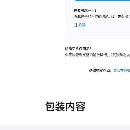
标
准
需要考虑一下？
玻
将此设备加入你的收藏，即可先保留
璃
面
收藏
板
-
可
想购买多件商品？
调
你可以查看完整的送货详情，并更改购物袋
倾
斜
度
获得购买帮助，
立即在线
及
高
度
的
支
包装内容
架
的
分
期
付