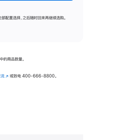
全部配置选择，之后随时回来再继续选购。
中的商品数量。
交流
(在
或致电
400-666-8800。
新
窗
口
中
打
开)