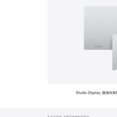
Studio Display (
网
脚