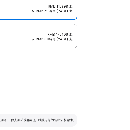
RMB 11,999
起
或 RMB 500/月 (24 期) 起
RMB 14,499
起
或 RMB 605/月 (24 期) 起
配可调倾斜度及高度的支架，额外增加 105
VESA 支架转换器
 有两种支架和一种支架转换器可选，以满足你的各种安装需求。
毫米的高度调节范围。
容的支架 (未随附)