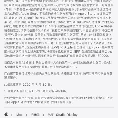
期付款方案由信用卡发卡机构 (包括但不限于招商银行、中国建设银行、中国工商银行
等，具体支持分期付款服务的可选择银行及对应分期付款方案请见付款页面)、蚂蚁金服
(花呗) 以及微信分付面向符合条件的中国大陆居民提供。部分银行会要求你通过支付
宝完成购买。Apple Store 零售店的分期付款方案可能与 Apple Store 在线商店不
同，请到店咨询 Specialist 专家。所有银行信用卡分期均需经你的信用卡发卡机构批
准；对于花呗分期，需经蚂蚁金服批准；对于微信分付分期，需经微信分付批准。如果你选
择的分期付款方案未获得信用卡发卡机构、蚂蚁金服或微信分付的批准，Apple 将不会
被告知原因。请参阅信用卡发卡机构 (包括但不限于招商银行、中国建设银行、中国工商
银行等，具体支持分期付款服务的可选择银行请见付款页面) 网站、支付宝网站和微信
分付服务页面，了解相关条件、费用和收费。订单可能需要满足特定金额要求，不同免息
分期期数对应的最低限额可能有所不同。上述分期付款服务只适用于个人消费者。企业
和教育机构客户、企业员工购买计划 (EPP) 和 Apple 员工购买计划 (EPP) 适用的分
期付款方案可能与上述方案不同，详情请参见教育商店、EPP 在线商店和企业商店。公
司信用卡无资格申请分期。招商银行分期付款单笔订单最高限额为 RMB 150000。
当商品有货并/或发货时，购物金额将计入你的信用卡、支付宝或微信分付账单。相关财
务费用将显示在你的信用卡对账单、支付宝或微信账户中。
产品按广告宣传价或标价提供分期付款服务。价格包含增值税。所有订单均可享受免费
送货服务。
此信息更新于 2026 年 7 月 30 日。
1. 重量依配置和制造工艺的不同而可能有所差异。
我们会使用你所在位置，为你更快显示送货选项。我们通过你的 IP 地址，或者你在上次
访问 Apple 网站时输入的位置信息，找到了你的位置。
Mac
显示器
购买 Studio Display