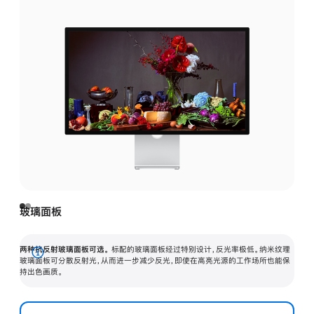
玻璃面板
两种抗反射玻璃面板可选。
标配的玻璃面板经过特别设计，反光率极低。纳米纹理
展
玻璃面板可分散反射光，从而进一步减少反光，即使在高亮光源的工作场所也能保
持出色画质。
开