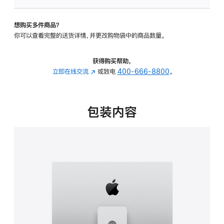
可
调
想购买多件商品？
倾
你可以查看完整的送货详情，并更改购物袋中的商品数量。
斜
度
及
获得购买帮助，
高
立即在线交流
(在
或致电
400-666-8800
。
度
新
的
窗
支
口
包装内容
架
中
的
打
分
开)
期
付
款
选
项)