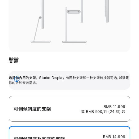
支架
选择你合用的支架。
Studio Display 有两种支架和一种支架转换器可选，以满足
展
你的各种安装需求。
开
RMB 11,999
可调倾斜度的支架
或 RMB 500/月 (24 期) 起
RMB 14,999
可调倾斜度及高‍度的支‍架