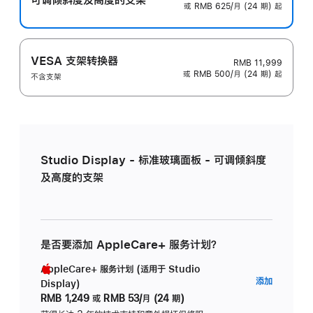
或 RMB 625/月 (24 期) 起
VESA 支架转换器
RMB 11,999
或 RMB 500/月 (24 期) 起
不含支架
Studio Display - 标准玻璃面板 - 可调倾斜度
及高度的支架
是否要添加 AppleCare+ 服务计划？
AppleCare+ 服务计划 (适用于 Studio
AppleC
添加
Display)
服
RMB 1,249
或
RMB 53/月 (24 期)