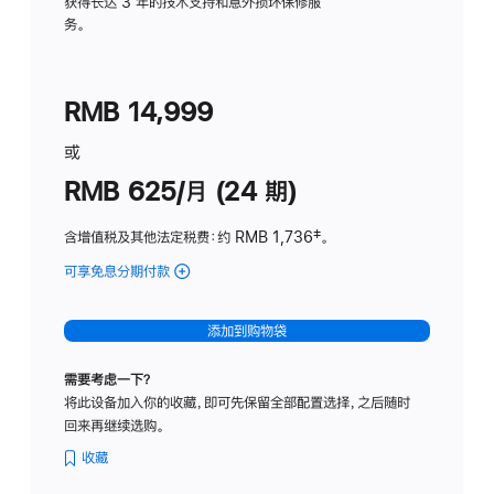
务
获得长达 3 年的技术支持和意外损坏保修服
务。
计
划
(适
RMB 14,999
用
于
或
Studio
RMB 625/月 (24 期)
Display
含增值税及其他法定税费
：约 RMB 1,736
脚
‡。
注
可享免息分期付款
(Studio
Display
-
添加到购物袋
标
准
需要考虑一下？
玻
将此设备加入你的收藏，即可先保留全部配置选择，之后随时
璃
回来再继续选购。
面
板
收藏
-