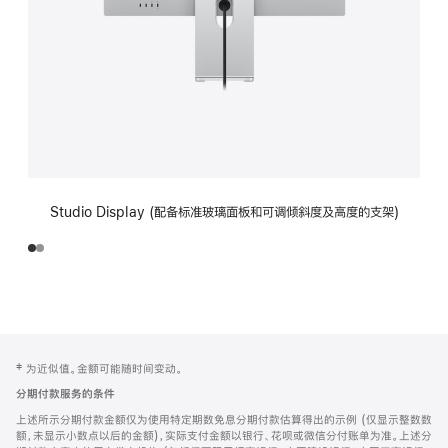
Studio Display (配备标准玻璃面板和可调倾斜度及高度的支架)
网
脚
‡ 为近似值。金额可能随时间变动。
注
页
分期付款服务的条件
页
上述所示分期付款金额仅为使用特定期数免息分期付款估算得出的示例 (仅显示整数数
脚
额，未显示小数点以后的金额)，实际支付金额以银行、花呗或微信分付账单为准。上述分