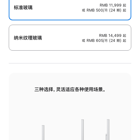
RMB 11,999
起
标准玻璃
或 RMB 500/月 (24 期) 起
RMB 14,499
起
纳米纹理玻璃
或 RMB 605/月 (24 期) 起
三种选择，灵活适应各种使用场景。
标