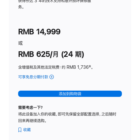
务
获得长达 3 年的技术支持和意外损坏保修服
务。
计
划
(适
RMB 14,999
用
于
或
Studio
RMB 625/月 (24 期)
Display
含增值税及其他法定税费
：约 RMB 1,736
脚
‡。
注
可享免息分期付款
(Studio
Display
-
添加到购物袋
标
准
需要考虑一下？
玻
将此设备加入你的收藏，即可先保留全部配置选择，之后随时
璃
回来再继续选购。
面
板
收藏
-