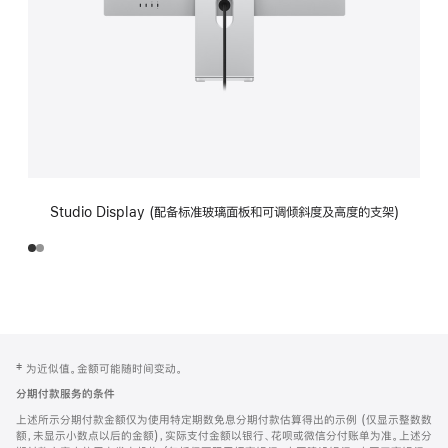
Studio Display (配备标准玻璃面板和可调倾斜度及高度的支架)
网
脚
‡ 为近似值。金额可能随时间变动。
注
页
分期付款服务的条件
页
上述所示分期付款金额仅为使用特定期数免息分期付款估算得出的示例 (仅显示整数数
脚
额，未显示小数点以后的金额)，实际支付金额以银行、花呗或微信分付账单为准。上述分