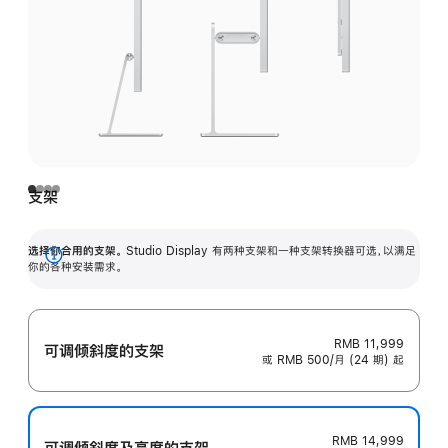
支架
选择你合用的支架。
Studio Display 有两种支架和一种支架转换器可选，以满足
展
你的各种安装需求。
开
RMB 11,999
可调倾斜度的支架
或 RMB 500/月 (24 期) 起
RMB 14,999
可调倾斜度及高‍度的支‍架