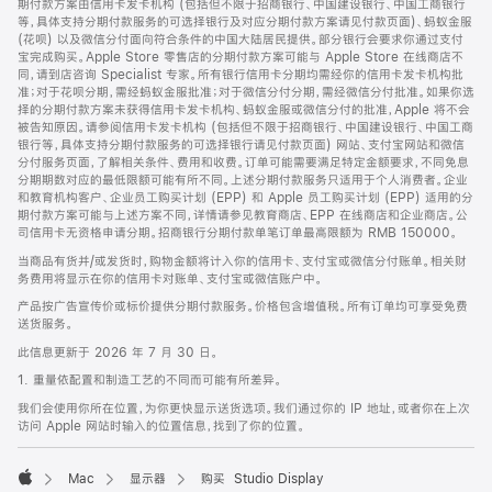
期付款方案由信用卡发卡机构 (包括但不限于招商银行、中国建设银行、中国工商银行
等，具体支持分期付款服务的可选择银行及对应分期付款方案请见付款页面)、蚂蚁金服
(花呗) 以及微信分付面向符合条件的中国大陆居民提供。部分银行会要求你通过支付
宝完成购买。Apple Store 零售店的分期付款方案可能与 Apple Store 在线商店不
同，请到店咨询 Specialist 专家。所有银行信用卡分期均需经你的信用卡发卡机构批
准；对于花呗分期，需经蚂蚁金服批准；对于微信分付分期，需经微信分付批准。如果你选
择的分期付款方案未获得信用卡发卡机构、蚂蚁金服或微信分付的批准，Apple 将不会
被告知原因。请参阅信用卡发卡机构 (包括但不限于招商银行、中国建设银行、中国工商
银行等，具体支持分期付款服务的可选择银行请见付款页面) 网站、支付宝网站和微信
分付服务页面，了解相关条件、费用和收费。订单可能需要满足特定金额要求，不同免息
分期期数对应的最低限额可能有所不同。上述分期付款服务只适用于个人消费者。企业
和教育机构客户、企业员工购买计划 (EPP) 和 Apple 员工购买计划 (EPP) 适用的分
期付款方案可能与上述方案不同，详情请参见教育商店、EPP 在线商店和企业商店。公
司信用卡无资格申请分期。招商银行分期付款单笔订单最高限额为 RMB 150000。
当商品有货并/或发货时，购物金额将计入你的信用卡、支付宝或微信分付账单。相关财
务费用将显示在你的信用卡对账单、支付宝或微信账户中。
产品按广告宣传价或标价提供分期付款服务。价格包含增值税。所有订单均可享受免费
送货服务。
此信息更新于 2026 年 7 月 30 日。
1. 重量依配置和制造工艺的不同而可能有所差异。
我们会使用你所在位置，为你更快显示送货选项。我们通过你的 IP 地址，或者你在上次
访问 Apple 网站时输入的位置信息，找到了你的位置。
Mac
显示器
购买 Studio Display