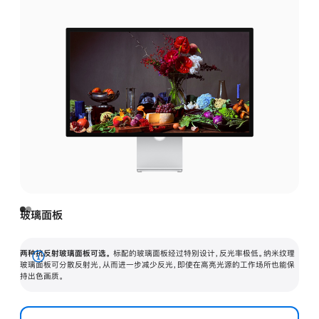
玻璃面板
两种抗反射玻璃面板可选。
标配的玻璃面板经过特别设计，反光率极低。纳米纹理
展
玻璃面板可分散反射光，从而进一步减少反光，即使在高亮光源的工作场所也能保
持出色画质。
开