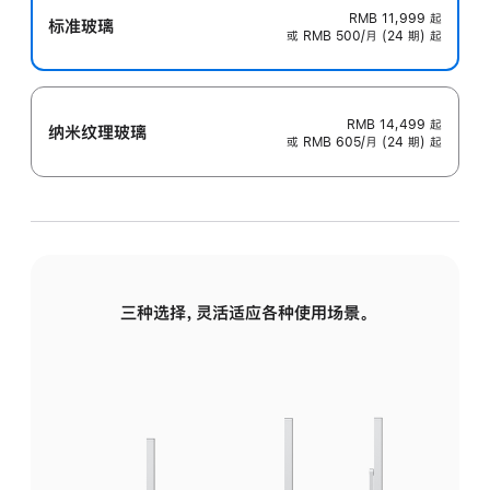
RMB 11,999
起
标准玻璃
或 RMB 500/月 (24 期) 起
RMB 14,499
起
纳米纹理玻璃
或 RMB 605/月 (24 期) 起
三种选择，灵活适应各种使用场景。
标