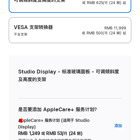
或 RMB 625/月 (24 期) 起
VESA 支架转换器
RMB 11,999
或 RMB 500/月 (24 期) 起
不含支架
Studio Display - 标准玻璃面板 - 可调倾斜度
及高度的支架
是否要添加 AppleCare+ 服务计划？
AppleCare+ 服务计划 (适用于 Studio
AppleC
添加
Display)
服
RMB 1,249
或
RMB 53/月 (24 期)