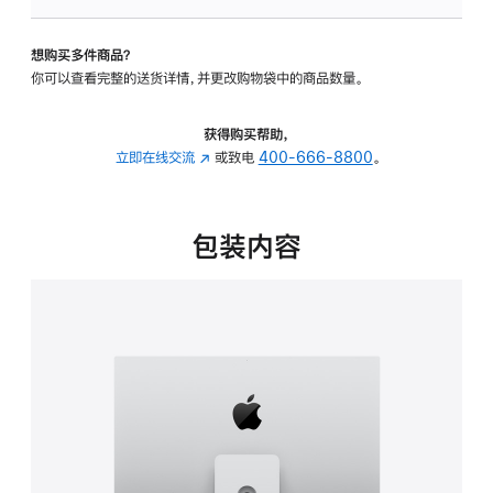
可
调
想购买多件商品？
倾
你可以查看完整的送货详情，并更改购物袋中的商品数量。
斜
度
及
获得购买帮助，
高
立即在线交流
(在
或致电
400-666-8800
。
度
新
的
窗
支
口
包装内容
架
中
的
打
分
开)
期
付
款
选
项)