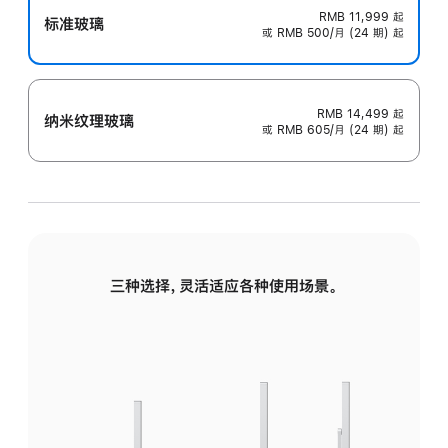
RMB 11,999
起
标准玻璃
或 RMB 500/月 (24 期) 起
RMB 14,499
起
纳米纹理玻璃
或 RMB 605/月 (24 期) 起
三种选择，灵活适应各种使用场景。
标