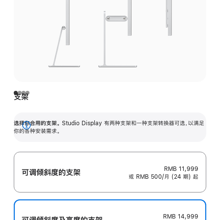
支架
选择你合用的支架。
Studio Display 有两种支架和一种支架转换器可选，以满足
展
你的各种安装需求。
开
RMB 11,999
可调倾斜度的支架
或 RMB 500/月 (24 期) 起
RMB 14,999
可调倾斜度及高‍度的支‍架