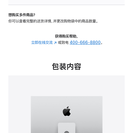
可
调
想购买多件商品？
倾
你可以查看完整的送货详情，并更改购物袋中的商品数量。
斜
度
及
获得购买帮助，
高
立即在线交流
(在
或致电
400-666-8800
。
度
新
的
窗
支
口
包装内容
架
中
的
打
分
开)
期
付
款
选
项)