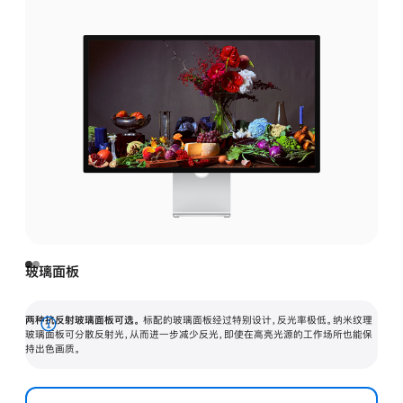
玻璃面板
两种抗反射玻璃面板可选。
标配的玻璃面板经过特别设计，反光率极低。纳米纹理
展
玻璃面板可分散反射光，从而进一步减少反光，即使在高亮光源的工作场所也能保
持出色画质。
开