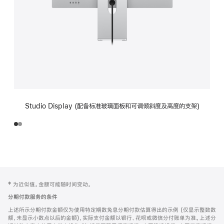
Studio Display (配备标准玻璃面板和可调倾斜度及高度的支架)
网
脚
‡ 为近似值。金额可能随时间变动。
注
页
分期付款服务的条件
页
上述所示分期付款金额仅为使用特定期数免息分期付款估算得出的示例 (仅显示整数数
脚
额，未显示小数点以后的金额)，实际支付金额以银行、花呗或微信分付账单为准。上述分