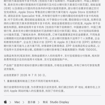
期付款方案由信用卡发卡机构 (包括但不限于招商银行、中国建设银行、中国工商银行
等，具体支持分期付款服务的可选择银行及对应分期付款方案请见付款页面)、蚂蚁金服
(花呗) 以及微信分付面向符合条件的中国大陆居民提供。部分银行会要求你通过支付
宝完成购买。Apple Store 零售店的分期付款方案可能与 Apple Store 在线商店不
同，请到店咨询 Specialist 专家。所有银行信用卡分期均需经你的信用卡发卡机构批
准；对于花呗分期，需经蚂蚁金服批准；对于微信分付分期，需经微信分付批准。如果你选
择的分期付款方案未获得信用卡发卡机构、蚂蚁金服或微信分付的批准，Apple 将不会
被告知原因。请参阅信用卡发卡机构 (包括但不限于招商银行、中国建设银行、中国工商
银行等，具体支持分期付款服务的可选择银行请见付款页面) 网站、支付宝网站和微信
分付服务页面，了解相关条件、费用和收费。订单可能需要满足特定金额要求，不同免息
分期期数对应的最低限额可能有所不同。上述分期付款服务只适用于个人消费者。企业
和教育机构客户、企业员工购买计划 (EPP) 和 Apple 员工购买计划 (EPP) 适用的分
期付款方案可能与上述方案不同，详情请参见教育商店、EPP 在线商店和企业商店。公
司信用卡无资格申请分期。招商银行分期付款单笔订单最高限额为 RMB 150000。
当商品有货并/或发货时，购物金额将计入你的信用卡、支付宝或微信分付账单。相关财
务费用将显示在你的信用卡对账单、支付宝或微信账户中。
产品按广告宣传价或标价提供分期付款服务。价格包含增值税。所有订单均可享受免费
送货服务。
此信息更新于 2026 年 7 月 30 日。
1. 重量依配置和制造工艺的不同而可能有所差异。
我们会使用你所在位置，为你更快显示送货选项。我们通过你的 IP 地址，或者你在上次
访问 Apple 网站时输入的位置信息，找到了你的位置。
Mac
显示器
购买 Studio Display