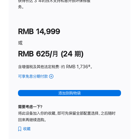
务
获得长达 3 年的技术支持和意外损坏保修服
务。
计
划
(适
RMB 14,999
用
于
或
Studio
RMB 625/月 (24 期)
Display
含增值税及其他法定税费
：约 RMB 1,736
脚
‡。
注
可享免息分期付款
(Studio
Display
-
添加到购物袋
标
准
需要考虑一下？
玻
将此设备加入你的收藏，即可先保留全部配置选择，之后随时
璃
回来再继续选购。
面
板
收藏
-