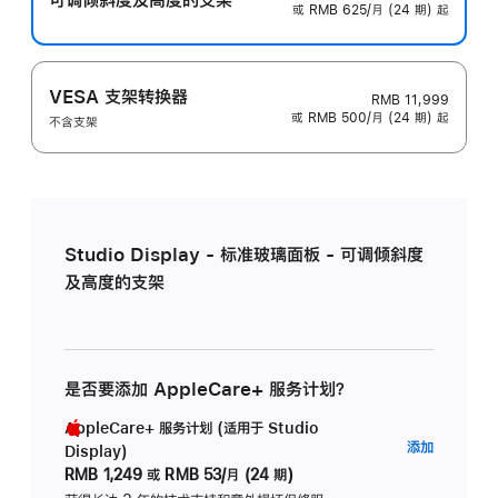
或 RMB 625/月 (24 期) 起
VESA 支架转换器
RMB 11,999
或 RMB 500/月 (24 期) 起
不含支架
Studio Display - 标准玻璃面板 - 可调倾斜度
及高度的支架
是否要添加 AppleCare+ 服务计划？
AppleCare+ 服务计划 (适用于 Studio
AppleC
添加
Display)
服
RMB 1,249
或
RMB 53/月 (24 期)