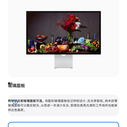
玻璃面板
两种抗反射玻璃面板可选。
标配的玻璃面板经过特别设计，反光率极低。纳米纹理
展
玻璃面板可分散反射光，从而进一步减少反光，即使在高亮光源的工作场所也能保
持出色画质。
开