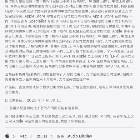
期付款方案由信用卡发卡机构 (包括但不限于招商银行、中国建设银行、中国工商银行
等，具体支持分期付款服务的可选择银行及对应分期付款方案请见付款页面)、蚂蚁金服
(花呗) 以及微信分付面向符合条件的中国大陆居民提供。部分银行会要求你通过支付
宝完成购买。Apple Store 零售店的分期付款方案可能与 Apple Store 在线商店不
同，请到店咨询 Specialist 专家。所有银行信用卡分期均需经你的信用卡发卡机构批
准；对于花呗分期，需经蚂蚁金服批准；对于微信分付分期，需经微信分付批准。如果你选
择的分期付款方案未获得信用卡发卡机构、蚂蚁金服或微信分付的批准，Apple 将不会
被告知原因。请参阅信用卡发卡机构 (包括但不限于招商银行、中国建设银行、中国工商
银行等，具体支持分期付款服务的可选择银行请见付款页面) 网站、支付宝网站和微信
分付服务页面，了解相关条件、费用和收费。订单可能需要满足特定金额要求，不同免息
分期期数对应的最低限额可能有所不同。上述分期付款服务只适用于个人消费者。企业
和教育机构客户、企业员工购买计划 (EPP) 和 Apple 员工购买计划 (EPP) 适用的分
期付款方案可能与上述方案不同，详情请参见教育商店、EPP 在线商店和企业商店。公
司信用卡无资格申请分期。招商银行分期付款单笔订单最高限额为 RMB 150000。
当商品有货并/或发货时，购物金额将计入你的信用卡、支付宝或微信分付账单。相关财
务费用将显示在你的信用卡对账单、支付宝或微信账户中。
产品按广告宣传价或标价提供分期付款服务。价格包含增值税。所有订单均可享受免费
送货服务。
此信息更新于 2026 年 7 月 30 日。
1. 重量依配置和制造工艺的不同而可能有所差异。
我们会使用你所在位置，为你更快显示送货选项。我们通过你的 IP 地址，或者你在上次
访问 Apple 网站时输入的位置信息，找到了你的位置。
Mac
显示器
购买 Studio Display