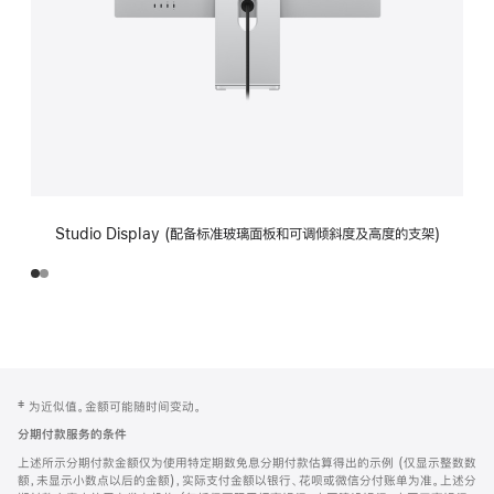
Studio Display (配备标准玻璃面板和可调倾斜度及高度的支架)
网
脚
‡ 为近似值。金额可能随时间变动。
注
页
分期付款服务的条件
页
上述所示分期付款金额仅为使用特定期数免息分期付款估算得出的示例 (仅显示整数数
脚
额，未显示小数点以后的金额)，实际支付金额以银行、花呗或微信分付账单为准。上述分