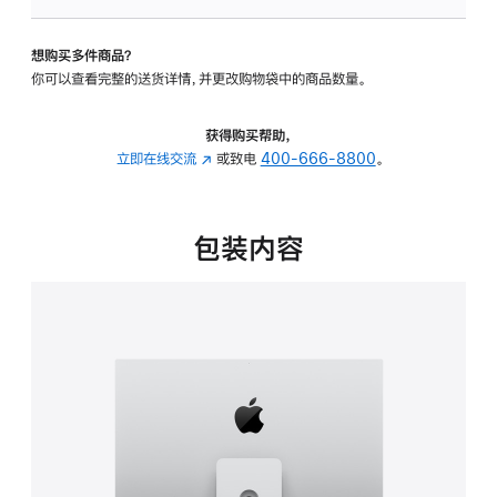
可
调
想购买多件商品？
倾
你可以查看完整的送货详情，并更改购物袋中的商品数量。
斜
度
及
获得购买帮助，
高
立即在线交流
(在
或致电
400-666-8800
。
度
新
的
窗
支
口
包装内容
架
中
的
打
分
开)
期
付
款
选
项)