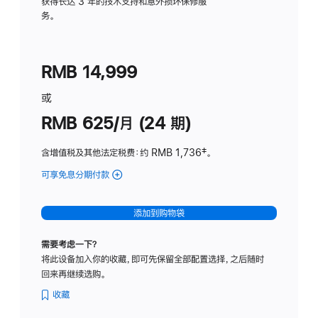
务
获得长达 3 年的技术支持和意外损坏保修服
务。
计
划
(适
RMB 14,999
用
于
或
Studio
RMB 625/月 (24 期)
Display
含增值税及其他法定税费
：约 RMB 1,736
脚
‡。
注
可享免息分期付款
(Studio
Display
-
添加到购物袋
标
准
需要考虑一下？
玻
将此设备加入你的收藏，即可先保留全部配置选择，之后随时
璃
回来再继续选购。
面
板
收藏
-