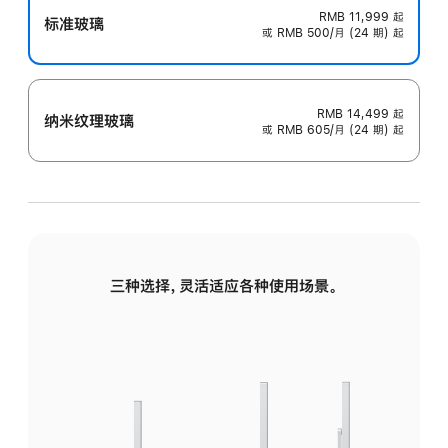
RMB 11,999
起
标准玻璃
或 RMB 500/月 (24 期) 起
RMB 14,499
起
纳米纹理玻璃
或 RMB 605/月 (24 期) 起
三种选择，灵活适应各种使用场景。
标