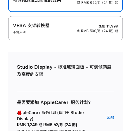
或 RMB 625/月 (24 期) 起
VESA 支架转换器
RMB 11,999
或 RMB 500/月 (24 期) 起
不含支架
Studio Display - 标准玻璃面板 - 可调倾斜度
及高度的支架
是否要添加 AppleCare+ 服务计划？
AppleCare+ 服务计划 (适用于 Studio
AppleC
添加
Display)
服
RMB 1,249
或
RMB 53/月 (24 期)