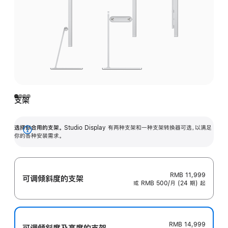
支架
选择你合用的支架。
Studio Display 有两种支架和一种支架转换器可选，以满足
展
你的各种安装需求。
开
RMB 11,999
可调倾斜度的支架
或 RMB 500/月 (24 期) 起
RMB 14,999
可调倾斜度及高‍度的支‍架