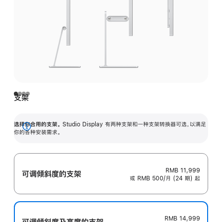
支架
选择你合用的支架。
Studio Display 有两种支架和一种支架转换器可选，以满足
展
你的各种安装需求。
开
RMB 11,999
可调倾斜度的支架
或 RMB 500/月 (24 期) 起
RMB 14,999
可调倾斜度及高‍度的支‍架