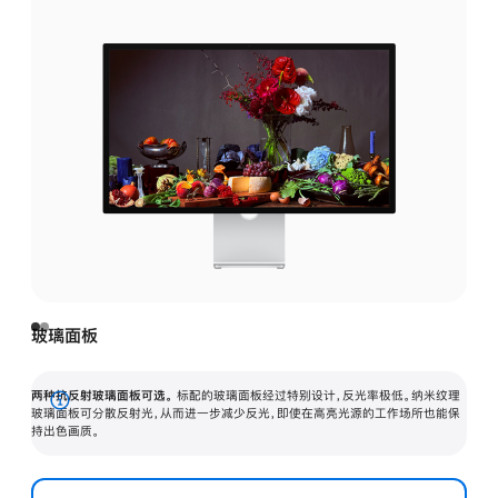
玻璃面板
两种抗反射玻璃面板可选。
标配的玻璃面板经过特别设计，反光率极低。纳米纹理
展
玻璃面板可分散反射光，从而进一步减少反光，即使在高亮光源的工作场所也能保
持出色画质。
开