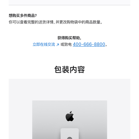
可
调
想购买多件商品？
倾
你可以查看完整的送货详情，并更改购物袋中的商品数量。
斜
度
及
获得购买帮助，
高
立即在线交流
(在
或致电
400-666-8800
。
度
新
的
窗
支
口
包装内容
架
中
的
打
分
开)
期
付
款
选
项)