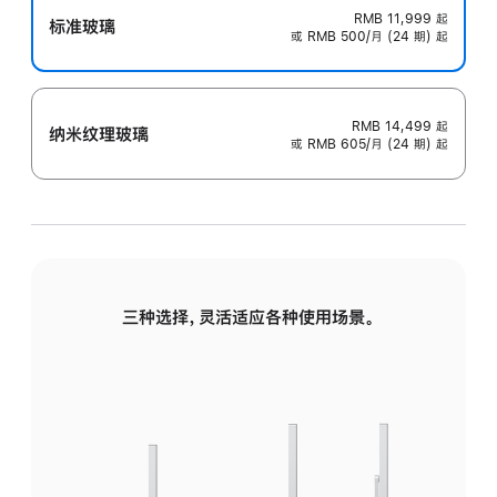
RMB 11,999
起
标准玻璃
或 RMB 500/月 (24 期) 起
RMB 14,499
起
纳米纹理玻璃
或 RMB 605/月 (24 期) 起
三种选择，灵活适应各种使用场景。
标