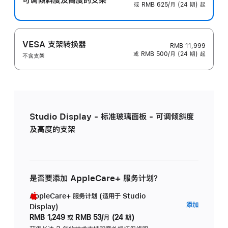
或 RMB 625/月 (24 期) 起
VESA 支架转换器
RMB 11,999
或 RMB 500/月 (24 期) 起
不含支架
Studio Display - 标准玻璃面板 - 可调倾斜度
及高度的支架
是否要添加 AppleCare+ 服务计划？
AppleCare+ 服务计划 (适用于 Studio
AppleC
添加
Display)
服
RMB 1,249
或
RMB 53/月 (24 期)