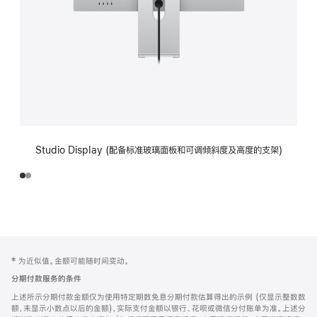
Studio Display (配备标准玻璃面板和可调倾斜度及高度的支架)
网
脚
‡ 为近似值。金额可能随时间变动。
注
页
分期付款服务的条件
页
上述所示分期付款金额仅为使用特定期数免息分期付款估算得出的示例 (仅显示整数数
脚
额，未显示小数点以后的金额)，实际支付金额以银行、花呗或微信分付账单为准。上述分