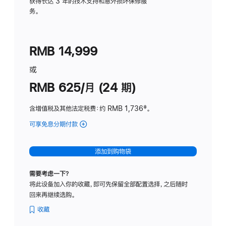
务
获得长达 3 年的技术支持和意外损坏保修服
务。
计
划
(适
RMB 14,999
用
于
或
Studio
RMB 625/月 (24 期)
Display
含增值税及其他法定税费
：约 RMB 1,736
脚
‡。
注
可享免息分期付款
(Studio
Display
-
添加到购物袋
标
准
需要考虑一下？
玻
将此设备加入你的收藏，即可先保留全部配置选择，之后随时
璃
回来再继续选购。
面
板
收藏
-