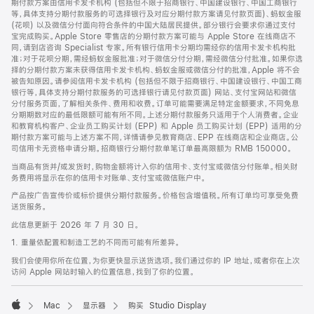
期付款方案由信用卡发卡机构 (包括但不限于招商银行、中国建设银行、中国工商银行
等，具体支持分期付款服务的可选择银行及对应分期付款方案请见付款页面)、蚂蚁金服
(花呗) 以及微信分付面向符合条件的中国大陆居民提供。部分银行会要求你通过支付
宝完成购买。Apple Store 零售店的分期付款方案可能与 Apple Store 在线商店不
同，请到店咨询 Specialist 专家。所有银行信用卡分期均需经你的信用卡发卡机构批
准；对于花呗分期，需经蚂蚁金服批准；对于微信分付分期，需经微信分付批准。如果你选
择的分期付款方案未获得信用卡发卡机构、蚂蚁金服或微信分付的批准，Apple 将不会
被告知原因。请参阅信用卡发卡机构 (包括但不限于招商银行、中国建设银行、中国工商
银行等，具体支持分期付款服务的可选择银行请见付款页面) 网站、支付宝网站和微信
分付服务页面，了解相关条件、费用和收费。订单可能需要满足特定金额要求，不同免息
分期期数对应的最低限额可能有所不同。上述分期付款服务只适用于个人消费者。企业
和教育机构客户、企业员工购买计划 (EPP) 和 Apple 员工购买计划 (EPP) 适用的分
期付款方案可能与上述方案不同，详情请参见教育商店、EPP 在线商店和企业商店。公
司信用卡无资格申请分期。招商银行分期付款单笔订单最高限额为 RMB 150000。
当商品有货并/或发货时，购物金额将计入你的信用卡、支付宝或微信分付账单。相关财
务费用将显示在你的信用卡对账单、支付宝或微信账户中。
产品按广告宣传价或标价提供分期付款服务。价格包含增值税。所有订单均可享受免费
送货服务。
此信息更新于 2026 年 7 月 30 日。
1. 重量依配置和制造工艺的不同而可能有所差异。
我们会使用你所在位置，为你更快显示送货选项。我们通过你的 IP 地址，或者你在上次
访问 Apple 网站时输入的位置信息，找到了你的位置。
Mac
显示器
购买 Studio Display