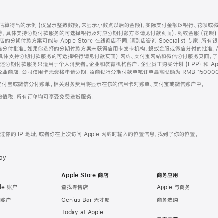
算得出的示例 (仅显示整数数额，未显示小数点以后的金额)，实际支付金额以银行、花呗或
等，具体支持分期付款服务的可选择银行及对应分期付款方案请见付款页面)、蚂蚁金服 (花呗
售店的分期付款方案可能与 Apple Store 在线商店不同，请到店咨询 Specialist 专
分付批准。如果你选择的分期付款方案未获得信用卡发卡机构、蚂蚁金服或微信分付的批准，Ap
具体支持分期付款服务的可选择银行请见付款页面) 网站、支付宝网站和微信分付服务页面，
期付款服务只适用于个人消费者。企业和教育机构客户、企业员工购买计划 (EPP) 和 Appl
企业商店。公司信用卡无资格申请分期。招商银行分期付款单笔订单最高限额为 RMB 150000
支付宝或微信分付账单。相关财务费用将显示在你的信用卡对账单、支付宝或微信账户中。
增值税。所有订单均可享受免费送货服务。
的 IP 地址，或者你在上次访问 Apple 网站时输入的位置信息，找到了你的位置。
ay
Apple Store 商店
商务应用
le 账户
查找零售店
Apple 与商务
e 账户
Genius Bar 天才吧
商务选购
Today at Apple