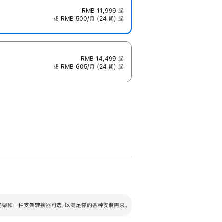
RMB 11,999
起
或 RMB 500/月 (24 期) 起
RMB 14,499
起
或 RMB 605/月 (24 期) 起
配可调倾斜度及高度的支架，额外增加 105
VESA 支架转换器
 有两种支架和一种支架转换器可选，以满足你的各种安装需求。
毫米的高度调节范围。
容的支架 (未随附)