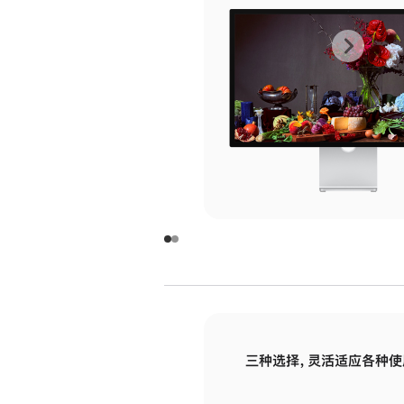
上
下
一
一
张
张
图
图
库
库
图
图
片
片
-
-
玻
玻
璃
璃
三种选择，灵活适应各种使
面
面
板
板