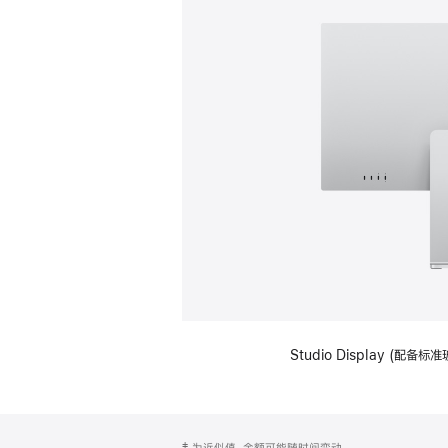
Studio Display (
网
脚