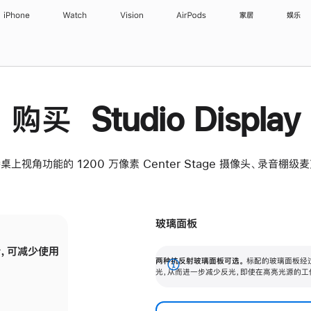
iPhone
Watch
Vision
AirPods
家居
娱乐
购买 Studio Display
桌上视角功能的 1200 万像素 Center Stage 摄像头、录音棚
玻璃面板
，可减少使用
纳米纹理玻璃面板可进一步减少反光，即使在
两种抗反射玻璃面板可选。
标配的玻璃面板经
。
有高亮光源的场所使用，也能保持出色画质。
展
光，从而进一步减少反光，即使在高亮光源的工
开