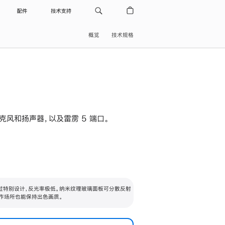
配件
技术支持
概览
技术规格
级麦克风和扬声器，以及雷雳 5 端口。
过特别设计，反光率极低。纳米纹理玻璃面板可分散反射
作场所也能保持出色画质。