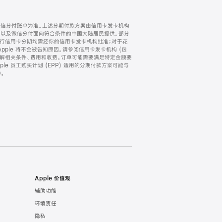
微信分付账单为准。上述分期付款方案由信用卡发卡机构
) 以及微信分付面向符合条件的中国大陆居民提供。部分
家。所有银行信用卡分期均需经你的信用卡发卡机构批准；对于花
ple 将不会被告知原因。请参阅信用卡发卡机构 (包
了解相关条件、费用和收费。订单可能需要满足特定金额要
e 员工购买计划 (EPP) 适用的分期付款方案可能与
。
Apple 价值观
辅助功能
环境责任
隐私