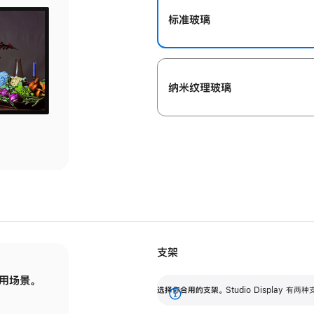
标准玻璃
纳米纹理玻璃
支架
用场景。
标配可调倾斜度的支架，提供 30 度的倾斜度
选
选择你合用的支架。
Studio Display
调节范围。
展