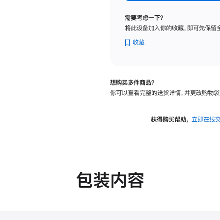
标
准
需要考虑一下？
玻
将此设备加入你的收藏，即可先保留
璃
面
收藏
板
-
可
想购买多件商品？
调
你可以查看完整的送货详情，并更改购物袋
倾
斜
度
获得购买帮助，
立即在线
及
高
度
的
支
包装内容
架
的
分
期
付