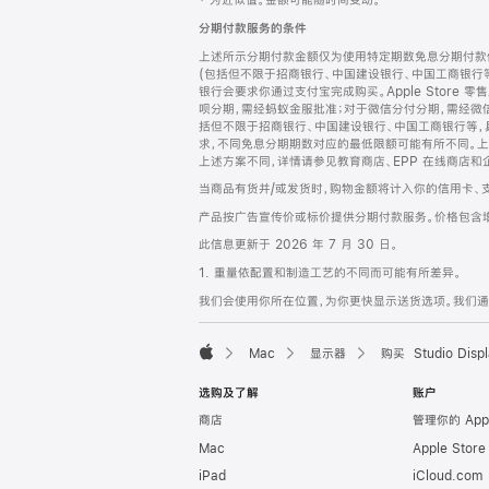
‡ 为近似值。金额可能随时间变动。
注
页
分期付款服务的条件
页
上述所示分期付款金额仅为使用特定期数免息分期付款估
脚
(包括但不限于招商银行、中国建设银行、中国工商银行
银行会要求你通过支付宝完成购买。Apple Store 零
呗分期，需经蚂蚁金服批准；对于微信分付分期，需经微信
括但不限于招商银行、中国建设银行、中国工商银行等，
求，不同免息分期期数对应的最低限额可能有所不同。上述分
上述方案不同，详情请参见教育商店、EPP 在线商店和
当商品有货并/或发货时，购物金额将计入你的信用卡、
产品按广告宣传价或标价提供分期付款服务。价格包含
此信息更新于 2026 年 7 月 30 日。
1. 重量依配置和制造工艺的不同而可能有所差异。
我们会使用你所在位置，为你更快显示送货选项。我们通过你
Mac
显示器
购买 Studio Displ
Apple
选购及了解
账户
商店
管理你的 App
Mac
Apple Stor
iPad
iCloud.com