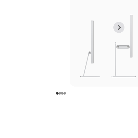
上
下
一
一
张
张
图
图
库
库
图
图
片
片
-
-
支
支
架
架