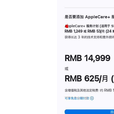
是否要添加 AppleCare+
AppleCare+ 服务计划 (适用于 Stu
RMB 1,249
或
RMB 53/月 (24 
获得长达 3 年的技术支持和意外损
RMB 14,999
或
RMB 625/月 (
含增值税及其他法定税费
：约 RMB 
可享免息分期付款
(Studio
Display
-
添