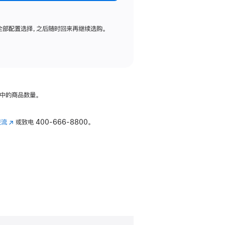
全部配置选择，之后随时回来再继续选购。
中的商品数量。
交流
(在
或致电
400-666-8800。
新
窗
口
中
打
开)