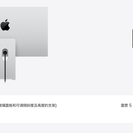
款
选
项)
配备标准玻璃面板和可调倾斜度及高度的支架)
雷雳 5 