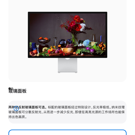
玻璃面板
两种抗反射玻璃面板可选。
标配的玻璃面板经过特别设计，反光率极低。纳米纹理
展
玻璃面板可分散反射光，从而进一步减少反光，即使在高亮光源的工作场所也能保
持出色画质。
开