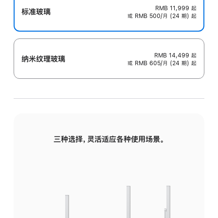
RMB 11,999
起
标准玻璃
或 RMB 500/月 (24 期) 起
RMB 14,499
起
纳米纹理玻璃
或 RMB 605/月 (24 期) 起
三种选择，灵活适应各种使用场景。
标