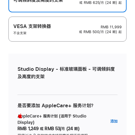
或 RMB 625/月 (24 期) 起
VESA 支架转换器
RMB 11,999
或 RMB 500/月 (24 期) 起
不含支架
Studio Display - 标准玻璃面板 - 可调倾斜度
及高度的支架
是否要添加 AppleCare+ 服务计划？
AppleCare+ 服务计划 (适用于 Studio
AppleC
添加
Display)
服
RMB 1,249
或
RMB 53/月 (24 期)