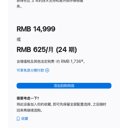
务
获得长达 3 年的技术支持和意外损坏保修服
务。
计
划
(适
RMB 14,999
用
于
或
Studio
RMB 625/月 (24 期)
Display
含增值税及其他法定税费
：约 RMB 1,736
脚
‡。
注
可享免息分期付款
(Studio
Display
-
添加到购物袋
标
准
需要考虑一下？
玻
将此设备加入你的收藏，即可先保留全部配置选择，之后随时
璃
回来再继续选购。
面
板
收藏
-