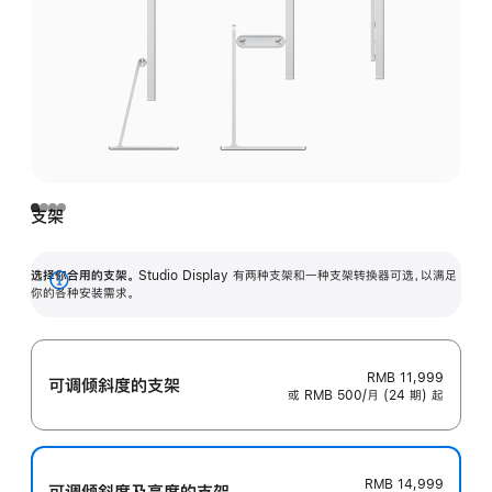
支架
选择你合用的支架。
Studio Display 有两种支架和一种支架转换器可选，以满足
展
你的各种安装需求。
开
RMB 11,999
可调倾斜度的支架
或 RMB 500/月 (24 期) 起
RMB 14,999
可调倾斜度及高‍度的支‍架