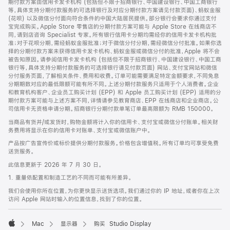
期付款方案由信用卡发卡机构 (包括但不限于招商银行、中国建设银行、中国工商银行
等，具体支持分期付款服务的可选择银行及对应分期付款方案请见付款页面)、蚂蚁金服
(花呗) 以及微信分付面向符合条件的中国大陆居民提供。部分银行会要求你通过支付
宝完成购买。Apple Store 零售店的分期付款方案可能与 Apple Store 在线商店不
同，请到店咨询 Specialist 专家。所有银行信用卡分期均需经你的信用卡发卡机构批
准；对于花呗分期，需经蚂蚁金服批准；对于微信分付分期，需经微信分付批准。如果你选
择的分期付款方案未获得信用卡发卡机构、蚂蚁金服或微信分付的批准，Apple 将不会
被告知原因。请参阅信用卡发卡机构 (包括但不限于招商银行、中国建设银行、中国工商
银行等，具体支持分期付款服务的可选择银行请见付款页面) 网站、支付宝网站和微信
分付服务页面，了解相关条件、费用和收费。订单可能需要满足特定金额要求，不同免息
分期期数对应的最低限额可能有所不同。上述分期付款服务只适用于个人消费者。企业
和教育机构客户、企业员工购买计划 (EPP) 和 Apple 员工购买计划 (EPP) 适用的分
期付款方案可能与上述方案不同，详情请参见教育商店、EPP 在线商店和企业商店。公
司信用卡无资格申请分期。招商银行分期付款单笔订单最高限额为 RMB 150000。
当商品有货并/或发货时，购物金额将计入你的信用卡、支付宝或微信分付账单。相关财
务费用将显示在你的信用卡对账单、支付宝或微信账户中。
产品按广告宣传价或标价提供分期付款服务。价格包含增值税。所有订单均可享受免费
送货服务。
此信息更新于 2026 年 7 月 30 日。
1. 重量依配置和制造工艺的不同而可能有所差异。
我们会使用你所在位置，为你更快显示送货选项。我们通过你的 IP 地址，或者你在上次
访问 Apple 网站时输入的位置信息，找到了你的位置。
Mac
显示器
购买 Studio Display