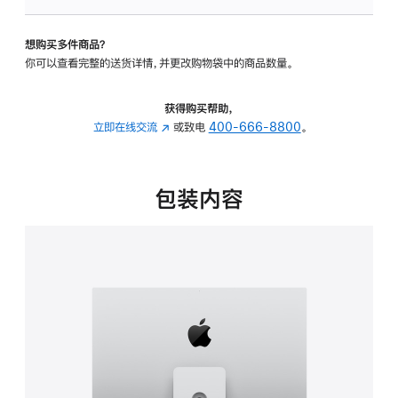
可
调
想购买多件商品？
倾
你可以查看完整的送货详情，并更改购物袋中的商品数量。
斜
度
及
获得购买帮助，
高
立即在线交流
(在
或致电
400-666-8800
。
度
新
的
窗
支
口
包装内容
架
中
的
打
分
开)
期
付
款
选
项)