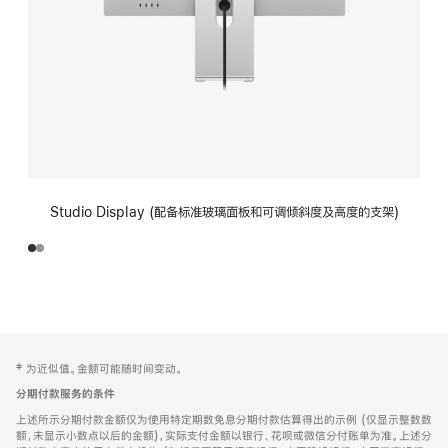
Studio Display (配备标准玻璃面板和可调倾斜度及高度的支架)
网
脚
‡ 为近似值。金额可能随时间变动。
注
页
分期付款服务的条件
页
上述所示分期付款金额仅为使用特定期数免息分期付款估算得出的示例 (仅显示整数数
脚
额，未显示小数点以后的金额)，实际支付金额以银行、花呗或微信分付账单为准。上述分