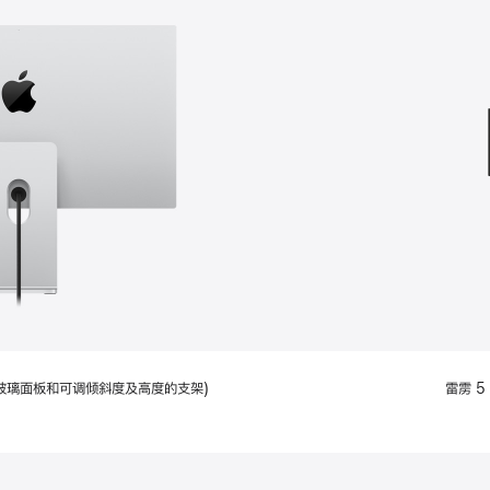
款
选
项)
配备标准玻璃面板和可调倾斜度及高度的支架)
雷雳 5 