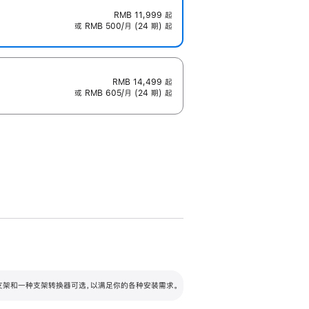
RMB 11,999
起
或 RMB 500/月 (24 期) 起
RMB 14,499
起
或 RMB 605/月 (24 期) 起
配可调倾斜度及高度的支架，额外增加 105
VESA 支架转换器
 有两种支架和一种支架转换器可选，以满足你的各种安装需求。
毫米的高度调节范围。
容的支架 (未随附)