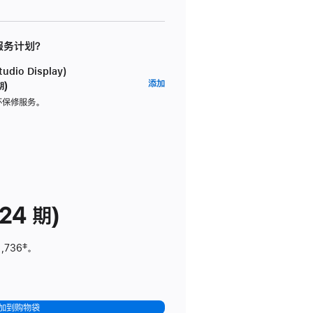
 服务计划？
dio Display)
AppleCare+
添加
期)
服
坏保修服务。
务
计
划
(适
用
于
24 期)
Studio
Display)
1,736
脚
‡。
注
加到购物袋