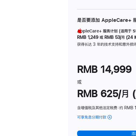
是否要添加 AppleCare+
AppleCare+ 服务计划 (适用于 Stu
RMB 1,249
或
RMB 53/月 (24 
获得长达 3 年的技术支持和意外损
RMB 14,999
或
RMB 625/月 (
含增值税及其他法定税费
：约 RMB 
可享免息分期付款
(Studio
Display
-
添