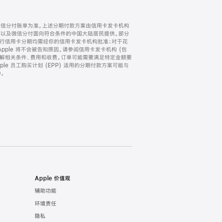
微信分付账单为准。上述分期付款方案由信用卡发卡机构
) 以及微信分付面向符合条件的中国大陆居民提供。部分
家。所有银行信用卡分期均需经你的信用卡发卡机构批准；对于花
ple 将不会被告知原因。请参阅信用卡发卡机构 (包
了解相关条件、费用和收费。订单可能需要满足特定金额要
e 员工购买计划 (EPP) 适用的分期付款方案可能与
。
Apple 价值观
辅助功能
环境责任
隐私