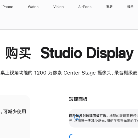
iPhone
Watch
Vision
AirPods
家居
娱乐
购买 Studio Display
桌上视角功能的 1200 万像素 Center Stage 摄像头、录音棚
玻璃面板
，可减少使用
纳米纹理玻璃面板可进一步减少反光，即使在
两种抗反射玻璃面板可选。
标配的玻璃面板经
。
有高亮光源的场所使用，也能保持出色画质。
展
光，从而进一步减少反光，即使在高亮光源的工
开