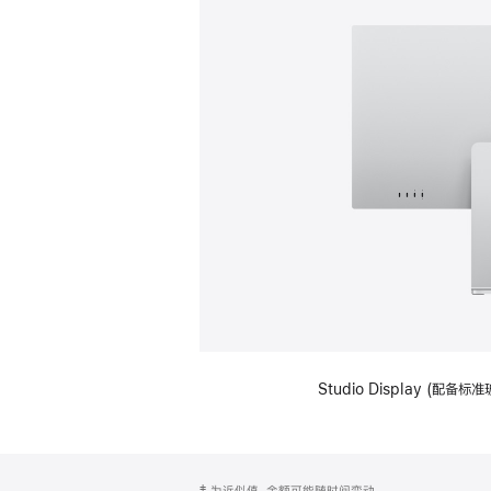
Studio Display (
网
脚