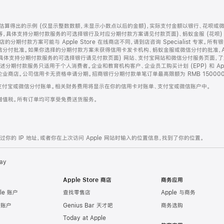
算得出的示例 (仅显示整数数额，未显示小数点以后的金额)，实际支付金额以银行、花呗或
等，具体支持分期付款服务的可选择银行及对应分期付款方案请见付款页面)、蚂蚁金服 (花呗
售店的分期付款方案可能与 Apple Store 在线商店不同，请到店咨询 Specialist 专
分付批准。如果你选择的分期付款方案未获得信用卡发卡机构、蚂蚁金服或微信分付的批准，Ap
具体支持分期付款服务的可选择银行请见付款页面) 网站、支付宝网站和微信分付服务页面，
期付款服务只适用于个人消费者。企业和教育机构客户、企业员工购买计划 (EPP) 和 Appl
企业商店。公司信用卡无资格申请分期。招商银行分期付款单笔订单最高限额为 RMB 150000
支付宝或微信分付账单。相关财务费用将显示在你的信用卡对账单、支付宝或微信账户中。
增值税。所有订单均可享受免费送货服务。
的 IP 地址，或者你在上次访问 Apple 网站时输入的位置信息，找到了你的位置。
ay
Apple Store 商店
商务应用
le 账户
查找零售店
Apple 与商务
e 账户
Genius Bar 天才吧
商务选购
Today at Apple