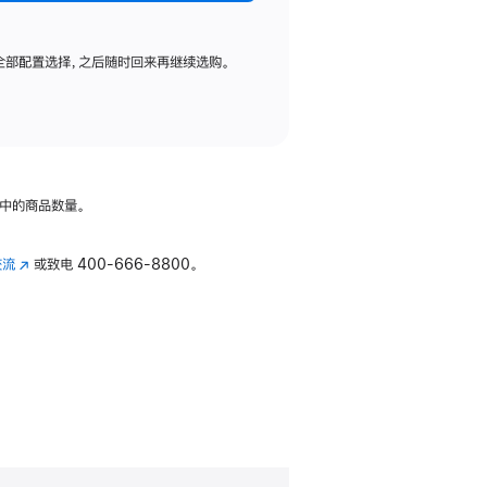
全部配置选择，之后随时回来再继续选购。
中的商品数量。
交流
(在
或致电
400-666-8800。
新
窗
口
中
打
开)