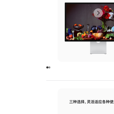
上
下
一
一
张
张
图
图
库
库
图
图
片
片
-
-
玻
玻
璃
璃
三种选择，灵活适应各种使
面
面
板
板