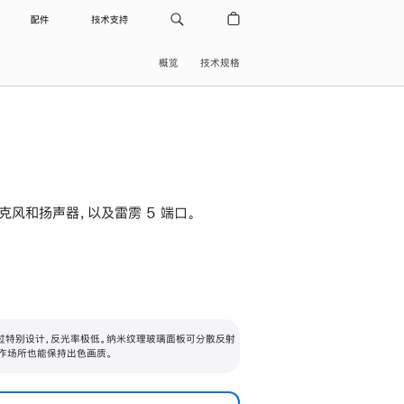
配件
技术支持
概览
技术规格
级麦克风和扬声器，以及雷雳 5 端口。
过特别设计，反光率极低。纳米纹理玻璃面板可分散反射
作场所也能保持出色画质。