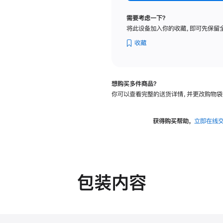
标
准
需要考虑一下？
玻
将此设备加入你的收藏，即可先保留
璃
面
收藏
板
-
可
想购买多件商品？
调
你可以查看完整的送货详情，并更改购物袋
倾
斜
度
获得购买帮助，
立即在线
及
高
度
的
支
包装内容
架
的
分
期
付