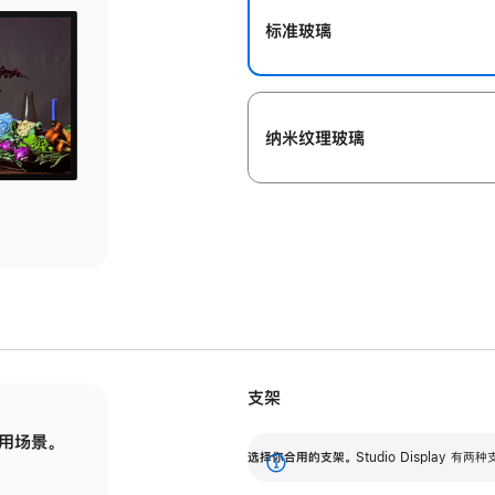
标准玻璃
纳米纹理玻璃
支架
用场景。
标配可调倾斜度的支架，提供 30 度的倾斜度
选
选择你合用的支架。
Studio Display
调节范围。
展