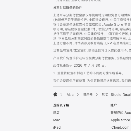
‡ 为近似值。金额可能随时间变动。
注
页
分期付款服务的条件
页
上述所示分期付款金额仅为使用特定期数免息分期付款估
脚
(包括但不限于招商银行、中国建设银行、中国工商银行
银行会要求你通过支付宝完成购买。Apple Store 零
呗分期，需经蚂蚁金服批准；对于微信分付分期，需经微信
括但不限于招商银行、中国建设银行、中国工商银行等，
求，不同免息分期期数对应的最低限额可能有所不同。上述分
上述方案不同，详情请参见教育商店、EPP 在线商店和
当商品有货并/或发货时，购物金额将计入你的信用卡、
产品按广告宣传价或标价提供分期付款服务。价格包含
此信息更新于 2026 年 7 月 30 日。
1. 重量依配置和制造工艺的不同而可能有所差异。
我们会使用你所在位置，为你更快显示送货选项。我们通过你
Mac
显示器
购买 Studio Displ
Apple
选购及了解
账户
商店
管理你的 App
Mac
Apple Stor
iPad
iCloud.com