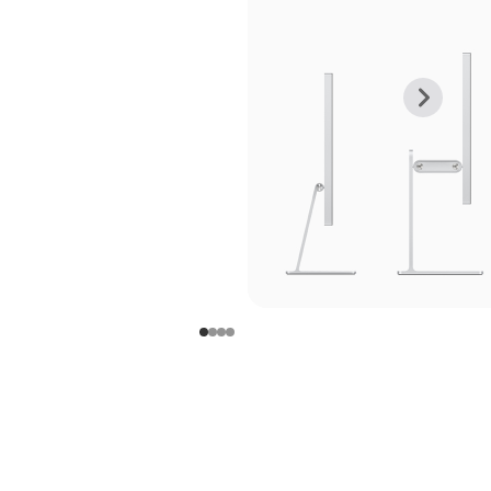
上
下
一
一
张
张
图
图
库
库
图
图
片
片
-
-
支
支
架
架