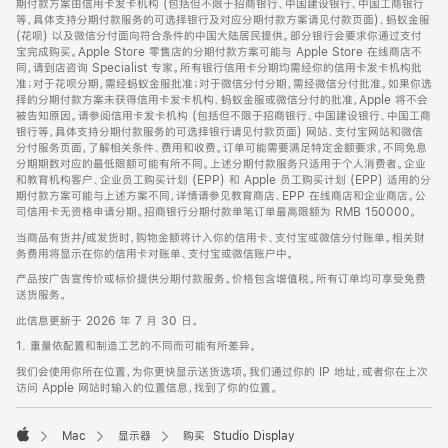
期付款方案由信用卡发卡机构 (包括但不限于招商银行、中国建设银行、中国工商银行
等，具体支持分期付款服务的可选择银行及对应分期付款方案请见付款页面)、蚂蚁金服
(花呗) 以及微信分付面向符合条件的中国大陆居民提供。部分银行会要求你通过支付
宝完成购买。Apple Store 零售店的分期付款方案可能与 Apple Store 在线商店不
同，请到店咨询 Specialist 专家。所有银行信用卡分期均需经你的信用卡发卡机构批
准；对于花呗分期，需经蚂蚁金服批准；对于微信分付分期，需经微信分付批准。如果你选
择的分期付款方案未获得信用卡发卡机构、蚂蚁金服或微信分付的批准，Apple 将不会
被告知原因。请参阅信用卡发卡机构 (包括但不限于招商银行、中国建设银行、中国工商
银行等，具体支持分期付款服务的可选择银行请见付款页面) 网站、支付宝网站和微信
分付服务页面，了解相关条件、费用和收费。订单可能需要满足特定金额要求，不同免息
分期期数对应的最低限额可能有所不同。上述分期付款服务只适用于个人消费者。企业
和教育机构客户、企业员工购买计划 (EPP) 和 Apple 员工购买计划 (EPP) 适用的分
期付款方案可能与上述方案不同，详情请参见教育商店、EPP 在线商店和企业商店。公
司信用卡无资格申请分期。招商银行分期付款单笔订单最高限额为 RMB 150000。
当商品有货并/或发货时，购物金额将计入你的信用卡、支付宝或微信分付账单。相关财
务费用将显示在你的信用卡对账单、支付宝或微信账户中。
产品按广告宣传价或标价提供分期付款服务。价格包含增值税。所有订单均可享受免费
送货服务。
此信息更新于 2026 年 7 月 30 日。
1. 重量依配置和制造工艺的不同而可能有所差异。
我们会使用你所在位置，为你更快显示送货选项。我们通过你的 IP 地址，或者你在上次
访问 Apple 网站时输入的位置信息，找到了你的位置。
Mac
显示器
购买 Studio Display