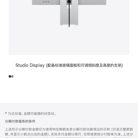
Studio Display (配备标准玻璃面板和可调倾斜度及高度的支架)
网
脚
‡ 为近似值。金额可能随时间变动。
注
页
分期付款服务的条件
页
上述所示分期付款金额仅为使用特定期数免息分期付款估算得出的示例 (仅显示整数数
脚
额，未显示小数点以后的金额)，实际支付金额以银行、花呗或微信分付账单为准。上述分