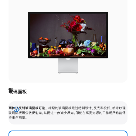
玻璃面板
两种抗反射玻璃面板可选。
标配的玻璃面板经过特别设计，反光率极低。纳米纹理
展
玻璃面板可分散反射光，从而进一步减少反光，即使在高亮光源的工作场所也能保
持出色画质。
开