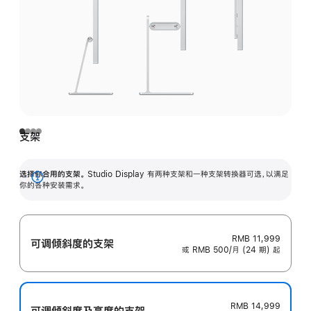
支架
选择你合用的支架。
Studio Display 有两种支架和一种支架转换器可选，以满足
展
你的各种安装需求。
开
RMB 11,999
可调倾斜度的支架
或 RMB 500/月 (24 期) 起
RMB 14,999
可调倾斜度及高‍度的支‍架