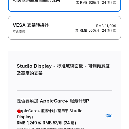
或 RMB 625/月 (24 期) 起
VESA 支架转换器
RMB 11,999
或 RMB 500/月 (24 期) 起
不含支架
Studio Display - 标准玻璃面板 - 可调倾斜度
及高度的支架
是否要添加 AppleCare+ 服务计划？
AppleCare+ 服务计划 (适用于 Studio
AppleC
添加
Display)
服
RMB 1,249
或
RMB 53/月 (24 期)