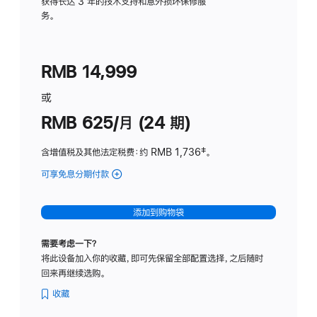
务
获得长达 3 年的技术支持和意外损坏保修服
务。
计
划
(适
RMB 14,999
用
于
或
Studio
RMB 625/月 (24 期)
Display
含增值税及其他法定税费
：约 RMB 1,736
脚
‡。
注
可享免息分期付款
(Studio
Display
-
添加到购物袋
标
准
需要考虑一下？
玻
将此设备加入你的收藏，即可先保留全部配置选择，之后随时
璃
回来再继续选购。
面
板
收藏
-