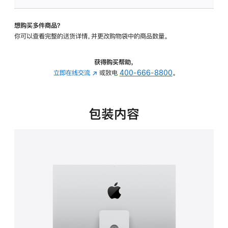
可
调
想购买多件商品？
倾
你可以查看完整的送货详情，并更改购物袋中的商品数量。
斜
度
及
获得购买帮助，
高
立即在线交流
(在
或致电
400-666-8800
。
度
新
的
窗
支
口
包装内容
架
中
的
打
分
开)
期
付
款
选
项)