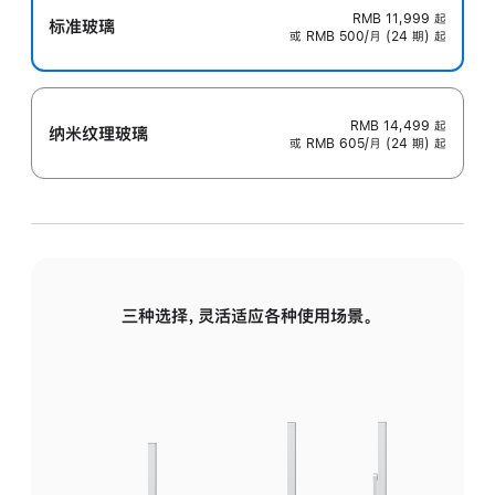
RMB 11,999
起
标准玻璃
或 RMB 500/月 (24 期) 起
RMB 14,499
起
纳米纹理玻璃
或 RMB 605/月 (24 期) 起
三种选择，灵活适应各种使用场景。
标