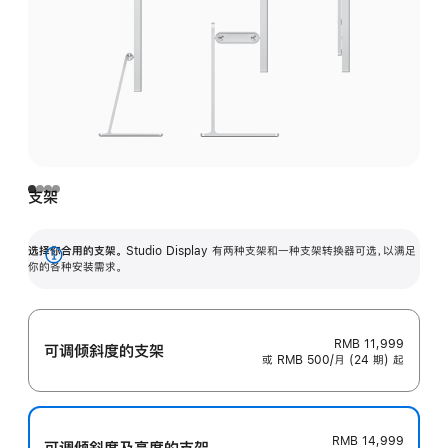
支架
选择你合用的支架。
Studio Display 有两种支架和一种支架转换器可选，以满足
展
你的各种安装需求。
开
RMB 11,999
可调倾斜度的支架
或 RMB 500/月 (24 期) 起
RMB 14,999
可调倾斜度及高‍度的支‍架