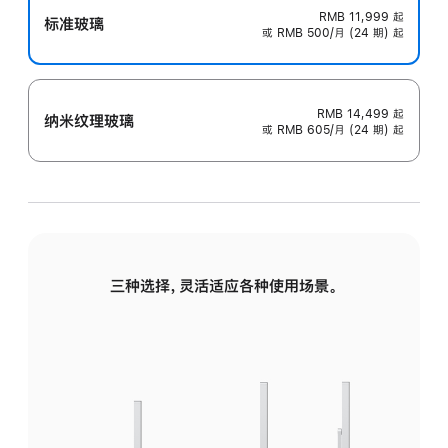
RMB 11,999
起
标准玻璃
或 RMB 500/月 (24 期) 起
RMB 14,499
起
纳米纹理玻璃
或 RMB 605/月 (24 期) 起
三种选择，灵活适应各种使用场景。
标