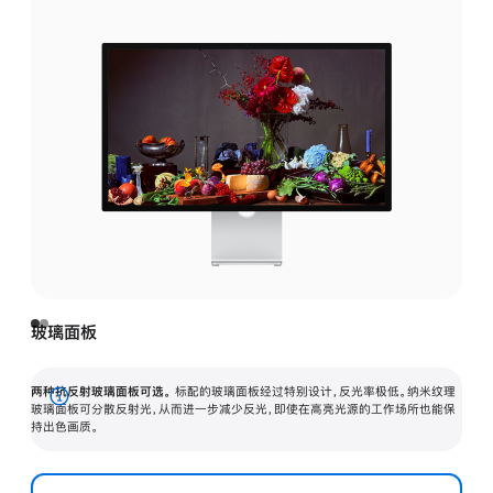
玻璃面板
两种抗反射玻璃面板可选。
标配的玻璃面板经过特别设计，反光率极低。纳米纹理
展
玻璃面板可分散反射光，从而进一步减少反光，即使在高亮光源的工作场所也能保
持出色画质。
开