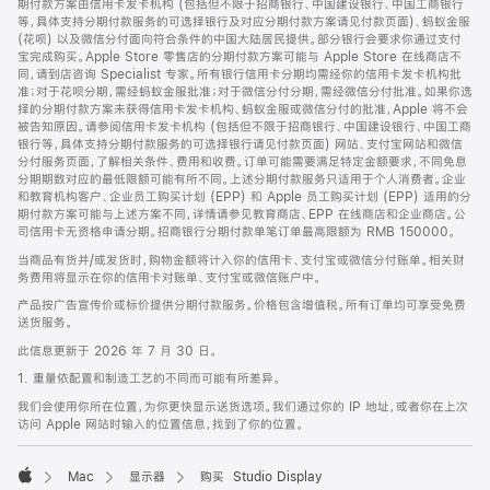
期付款方案由信用卡发卡机构 (包括但不限于招商银行、中国建设银行、中国工商银行
等，具体支持分期付款服务的可选择银行及对应分期付款方案请见付款页面)、蚂蚁金服
(花呗) 以及微信分付面向符合条件的中国大陆居民提供。部分银行会要求你通过支付
宝完成购买。Apple Store 零售店的分期付款方案可能与 Apple Store 在线商店不
同，请到店咨询 Specialist 专家。所有银行信用卡分期均需经你的信用卡发卡机构批
准；对于花呗分期，需经蚂蚁金服批准；对于微信分付分期，需经微信分付批准。如果你选
择的分期付款方案未获得信用卡发卡机构、蚂蚁金服或微信分付的批准，Apple 将不会
被告知原因。请参阅信用卡发卡机构 (包括但不限于招商银行、中国建设银行、中国工商
银行等，具体支持分期付款服务的可选择银行请见付款页面) 网站、支付宝网站和微信
分付服务页面，了解相关条件、费用和收费。订单可能需要满足特定金额要求，不同免息
分期期数对应的最低限额可能有所不同。上述分期付款服务只适用于个人消费者。企业
和教育机构客户、企业员工购买计划 (EPP) 和 Apple 员工购买计划 (EPP) 适用的分
期付款方案可能与上述方案不同，详情请参见教育商店、EPP 在线商店和企业商店。公
司信用卡无资格申请分期。招商银行分期付款单笔订单最高限额为 RMB 150000。
当商品有货并/或发货时，购物金额将计入你的信用卡、支付宝或微信分付账单。相关财
务费用将显示在你的信用卡对账单、支付宝或微信账户中。
产品按广告宣传价或标价提供分期付款服务。价格包含增值税。所有订单均可享受免费
送货服务。
此信息更新于 2026 年 7 月 30 日。
1. 重量依配置和制造工艺的不同而可能有所差异。
我们会使用你所在位置，为你更快显示送货选项。我们通过你的 IP 地址，或者你在上次
访问 Apple 网站时输入的位置信息，找到了你的位置。
Mac
显示器
购买 Studio Display