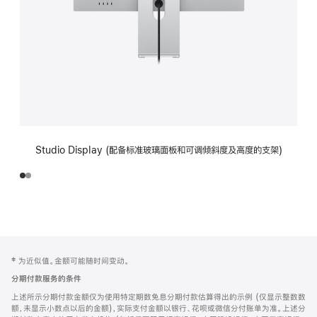
Studio Display (配备标准玻璃面板和可调倾斜度及高度的支架)
网
脚
‡ 为近似值。金额可能随时间变动。
注
页
分期付款服务的条件
页
上述所示分期付款金额仅为使用特定期数免息分期付款估算得出的示例 (仅显示整数数
脚
额，未显示小数点以后的金额)，实际支付金额以银行、花呗或微信分付账单为准。上述分