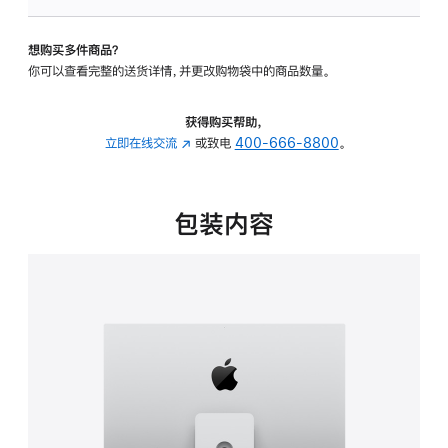
可
调
想购买多件商品？
倾
你可以查看完整的送货详情，并更改购物袋中的商品数量。
斜
度
及
获得购买帮助，
高
立即在线交流
(在
或致电
400-666-8800
。
度
新
的
窗
支
口
包装内容
架
中
的
打
分
开)
期
付
款
选
项)