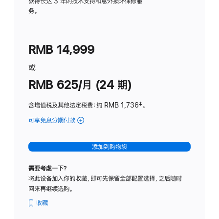
务
获得长达 3 年的技术支持和意外损坏保修服
务。
计
划
(适
RMB 14,999
用
于
或
Studio
RMB 625/月 (24 期)
Display
含增值税及其他法定税费
：约 RMB 1,736
脚
‡。
注
可享免息分期付款
(Studio
Display
-
添加到购物袋
标
准
需要考虑一下？
玻
将此设备加入你的收藏，即可先保留全部配置选择，之后随时
璃
回来再继续选购。
面
板
收藏
-