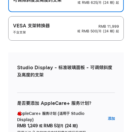
或 RMB 625/月 (24 期) 起
VESA 支架转换器
RMB 11,999
或 RMB 500/月 (24 期) 起
不含支架
Studio Display - 标准玻璃面板 - 可调倾斜度
及高度的支架
是否要添加 AppleCare+ 服务计划？
AppleCare+ 服务计划 (适用于 Studio
AppleC
添加
Display)
服
RMB 1,249
或
RMB 53/月 (24 期)