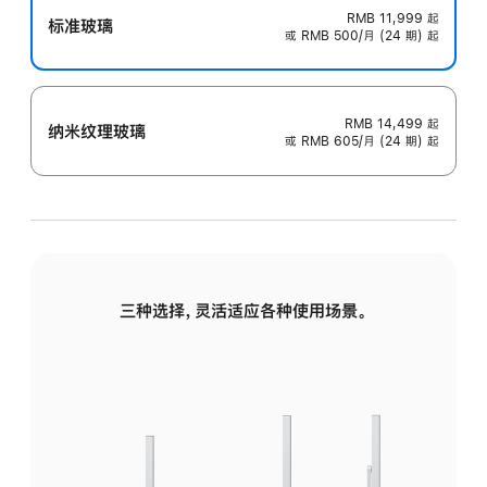
RMB 11,999
起
标准玻璃
或 RMB 500/月 (24 期) 起
RMB 14,499
起
纳米纹理玻璃
或 RMB 605/月 (24 期) 起
三种选择，灵活适应各种使用场景。
标