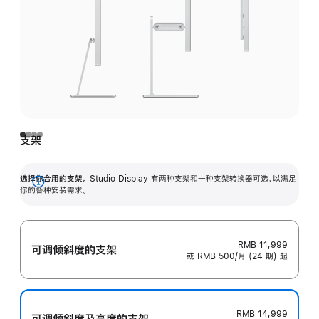
支架
选择你合用的支架。
Studio Display 有两种支架和一种支架转换器可选，以满足
展
你的各种安装需求。
开
RMB 11,999
可调倾斜度的支架
或 RMB 500/月 (24 期) 起
RMB 14,999
可调倾斜度及高‍度的支‍架