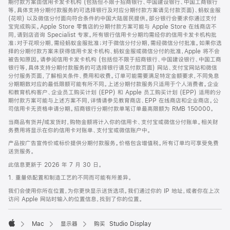
期付款方案由信用卡发卡机构 (包括但不限于招商银行、中国建设银行、中国工商银行
等，具体支持分期付款服务的可选择银行及对应分期付款方案请见付款页面)、蚂蚁金服
(花呗) 以及微信分付面向符合条件的中国大陆居民提供。部分银行会要求你通过支付
宝完成购买。Apple Store 零售店的分期付款方案可能与 Apple Store 在线商店不
同，请到店咨询 Specialist 专家。所有银行信用卡分期均需经你的信用卡发卡机构批
准；对于花呗分期，需经蚂蚁金服批准；对于微信分付分期，需经微信分付批准。如果你选
择的分期付款方案未获得信用卡发卡机构、蚂蚁金服或微信分付的批准，Apple 将不会
被告知原因。请参阅信用卡发卡机构 (包括但不限于招商银行、中国建设银行、中国工商
银行等，具体支持分期付款服务的可选择银行请见付款页面) 网站、支付宝网站和微信
分付服务页面，了解相关条件、费用和收费。订单可能需要满足特定金额要求，不同免息
分期期数对应的最低限额可能有所不同。上述分期付款服务只适用于个人消费者。企业
和教育机构客户、企业员工购买计划 (EPP) 和 Apple 员工购买计划 (EPP) 适用的分
期付款方案可能与上述方案不同，详情请参见教育商店、EPP 在线商店和企业商店。公
司信用卡无资格申请分期。招商银行分期付款单笔订单最高限额为 RMB 150000。
当商品有货并/或发货时，购物金额将计入你的信用卡、支付宝或微信分付账单。相关财
务费用将显示在你的信用卡对账单、支付宝或微信账户中。
产品按广告宣传价或标价提供分期付款服务。价格包含增值税。所有订单均可享受免费
送货服务。
此信息更新于 2026 年 7 月 30 日。
1. 重量依配置和制造工艺的不同而可能有所差异。
我们会使用你所在位置，为你更快显示送货选项。我们通过你的 IP 地址，或者你在上次
访问 Apple 网站时输入的位置信息，找到了你的位置。
Mac
显示器
购买 Studio Display