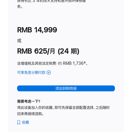
务
获得长达 3 年的技术支持和意外损坏保修服
务。
计
划
(适
RMB 14,999
用
于
或
Studio
RMB 625/月 (24 期)
Display
含增值税及其他法定税费
：约 RMB 1,736
脚
‡。
注
可享免息分期付款
(Studio
Display
-
添加到购物袋
标
准
需要考虑一下？
玻
将此设备加入你的收藏，即可先保留全部配置选择，之后随时
璃
回来再继续选购。
面
板
收藏
-