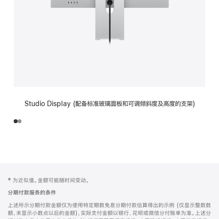
Studio Display (配备标准玻璃面板和可调倾斜度及高度的支架)
网
脚
‡ 为近似值。金额可能随时间变动。
注
页
分期付款服务的条件
页
上述所示分期付款金额仅为使用特定期数免息分期付款估算得出的示例 (仅显示整数数
脚
额，未显示小数点以后的金额)，实际支付金额以银行、花呗或微信分付账单为准。上述分