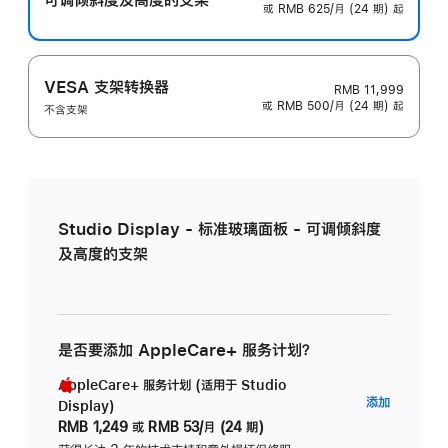
或 RMB 625/月 (24 期) 起
VESA 支架转换器
RMB 11,999
或 RMB 500/月 (24 期) 起
不含支架
Studio Display - 标准玻璃面板 - 可调倾斜度
及高度的支架
是否要添加 AppleCare+ 服务计划？
AppleCare+ 服务计划 (适用于 Studio
AppleC
添加
Display)
服
RMB 1,249
或
RMB 53/月 (24 期)