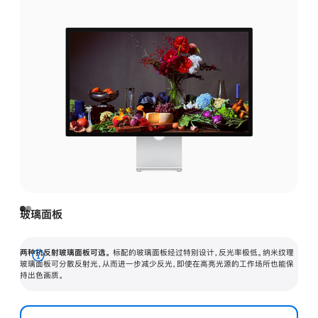
玻璃面板
两种抗反射玻璃面板可选。
标配的玻璃面板经过特别设计，反光率极低。纳米纹理
展
玻璃面板可分散反射光，从而进一步减少反光，即使在高亮光源的工作场所也能保
持出色画质。
开