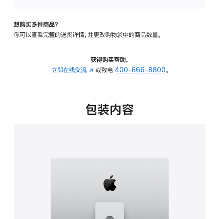
可
调
想购买多件商品？
倾
你可以查看完整的送货详情，并更改购物袋中的商品数量。
斜
度
及
获得购买帮助，
高
立即在线交流
(在
或致电
400-666-8800
。
度
新
的
窗
支
口
包装内容
架
中
的
打
分
开)
期
付
款
选
项)