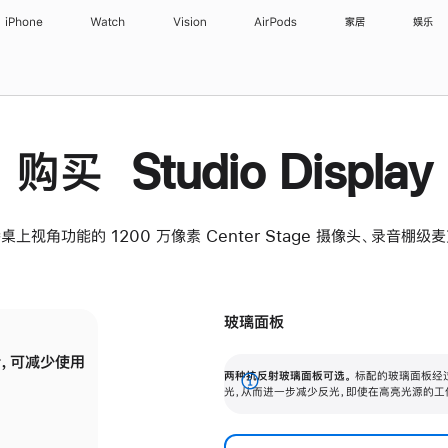
iPhone
Watch
Vision
AirPods
家居
娱乐
购买 Studio Display
桌上视角功能的 1200 万像素 Center Stage 摄像头、录音棚
玻璃面板
，可减少使用
纳米纹理玻璃面板可进一步减少反光，即使在
两种抗反射玻璃面板可选。
标配的玻璃面板经
。
有高亮光源的场所使用，也能保持出色画质。
展
光，从而进一步减少反光，即使在高亮光源的工
开