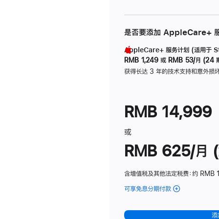
是否要添加 AppleCare+
AppleCare+ 服务计划 (适用于 Stu
RMB 1,249
或
RMB 53/月 (24 
获得长达 3 年的技术支持和意外损
RMB 14,999
或
RMB 625/月 (
含增值税及其他法定税费
：约 RMB 
可享免息分期付款
(Studio
Display
-
添