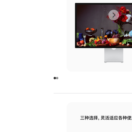
上
下
一
一
张
张
图
图
库
库
图
图
片
片
-
-
玻
玻
璃
璃
三种选择，灵活适应各种使
面
面
板
板