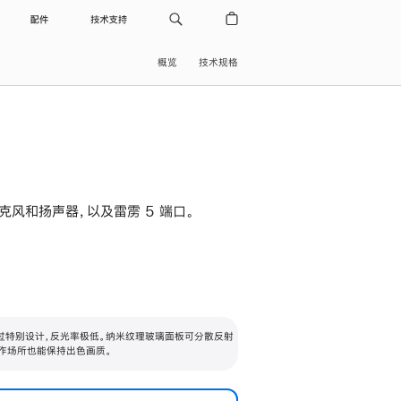
配件
技术支持
概览
技术规格
级麦克风和扬声器，以及雷雳 5 端口。
过特别设计，反光率极低。纳米纹理玻璃面板可分散反射
作场所也能保持出色画质。