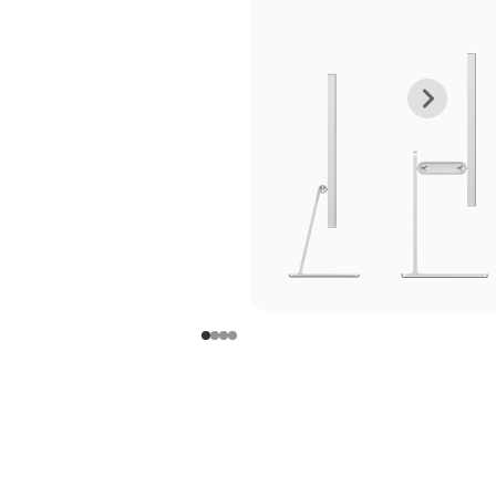
上
下
一
一
张
张
图
图
库
库
图
图
片
片
-
-
支
支
架
架