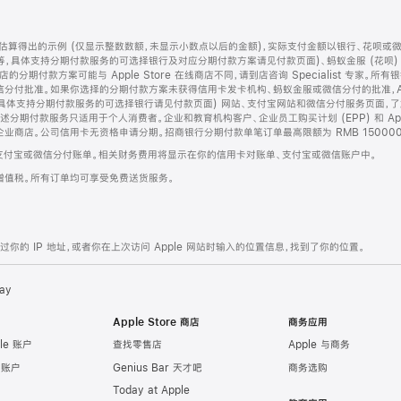
算得出的示例 (仅显示整数数额，未显示小数点以后的金额)，实际支付金额以银行、花呗或
等，具体支持分期付款服务的可选择银行及对应分期付款方案请见付款页面)、蚂蚁金服 (花呗
售店的分期付款方案可能与 Apple Store 在线商店不同，请到店咨询 Specialist 专
分付批准。如果你选择的分期付款方案未获得信用卡发卡机构、蚂蚁金服或微信分付的批准，Ap
具体支持分期付款服务的可选择银行请见付款页面) 网站、支付宝网站和微信分付服务页面，
期付款服务只适用于个人消费者。企业和教育机构客户、企业员工购买计划 (EPP) 和 Appl
企业商店。公司信用卡无资格申请分期。招商银行分期付款单笔订单最高限额为 RMB 150000
支付宝或微信分付账单。相关财务费用将显示在你的信用卡对账单、支付宝或微信账户中。
增值税。所有订单均可享受免费送货服务。
的 IP 地址，或者你在上次访问 Apple 网站时输入的位置信息，找到了你的位置。
ay
Apple Store 商店
商务应用
le 账户
查找零售店
Apple 与商务
e 账户
Genius Bar 天才吧
商务选购
Today at Apple