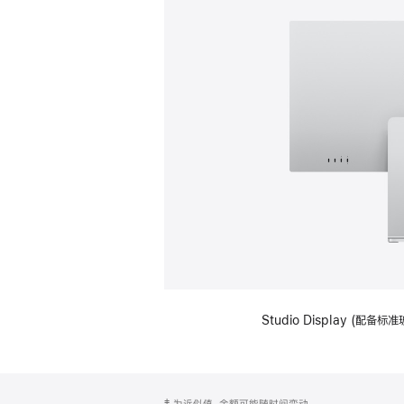
Studio Display (
网
脚