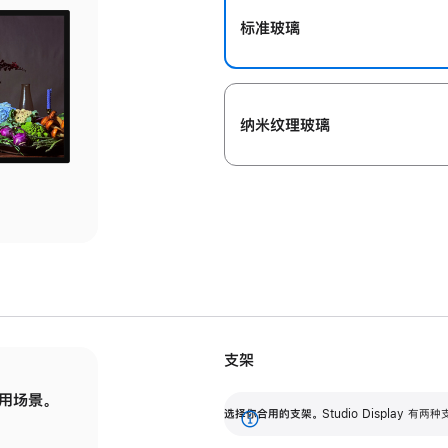
标准玻璃
纳米纹理玻璃
支架
用场景。
标配可调倾斜度的支架，提供 30 度的倾斜度
选
选择你合用的支架。
Studio Display
调节范围。
展