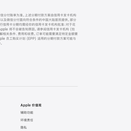
微信分付账单为准。上述分期付款方案由信用卡发卡机构
) 以及微信分付面向符合条件的中国大陆居民提供。部分
家。所有银行信用卡分期均需经你的信用卡发卡机构批准；对于花
ple 将不会被告知原因。请参阅信用卡发卡机构 (包
了解相关条件、费用和收费。订单可能需要满足特定金额要
e 员工购买计划 (EPP) 适用的分期付款方案可能与
。
Apple 价值观
辅助功能
环境责任
隐私