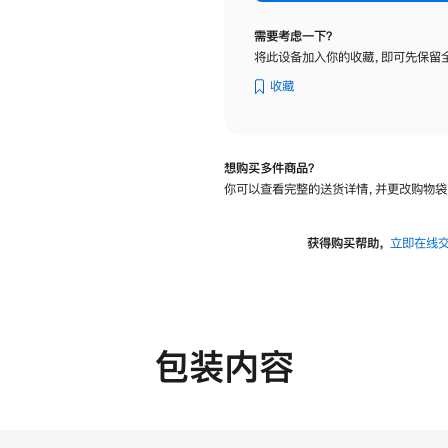
标
准
需要考虑一下？
玻
将此设备加入你的收藏，即可先保留
璃
面
收藏
板
-
可
想购买多件商品？
调
你可以查看完整的送货详情，并更改购物袋
倾
斜
度
获得购买帮助，
立即在线
及
高
度
的
支
包装内容
架
的
分
期
付