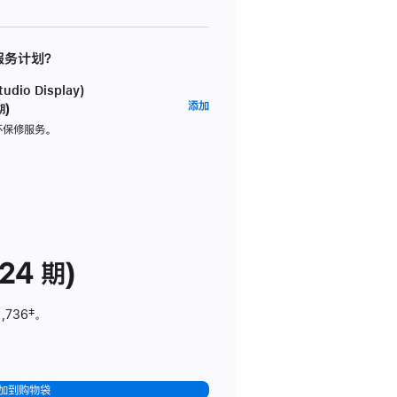
 服务计划？
dio Display)
AppleCare+
添加
期)
服
坏保修服务。
务
计
划
(适
用
于
24 期)
Studio
Display)
1,736
脚
‡。
注
加到购物袋