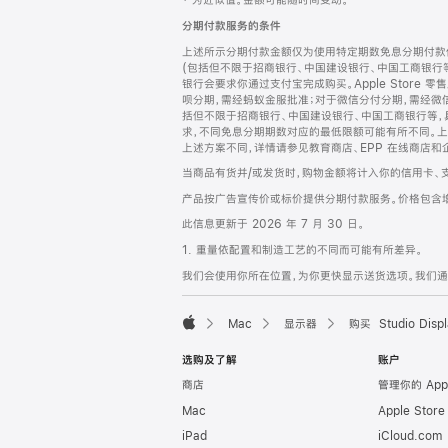
‡ 为近似值。金额可能随时间变动。
注
页
分期付款服务的条件
页
上述所示分期付款金额仅为使用特定期数免息分期付款估
脚
(包括但不限于招商银行、中国建设银行、中国工商银行
银行会要求你通过支付宝完成购买。Apple Store 零
呗分期，需经蚂蚁金服批准；对于微信分付分期，需经微信
括但不限于招商银行、中国建设银行、中国工商银行等，
求，不同免息分期期数对应的最低限额可能有所不同。上述分
上述方案不同，详情请参见教育商店、EPP 在线商店和
当商品有货并/或发货时，购物金额将计入你的信用卡、
产品按广告宣传价或标价提供分期付款服务。价格包含
此信息更新于 2026 年 7 月 30 日。
1. 重量依配置和制造工艺的不同而可能有所差异。
我们会使用你所在位置，为你更快显示送货选项。我们通过你
Mac
显示器
购买 Studio Displ
Apple
选购及了解
账户
商店
管理你的 App
Mac
Apple Stor
iPad
iCloud.com