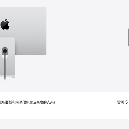
款
选
项)
配备标准玻璃面板和可调倾斜度及高度的支架)
雷雳 5 