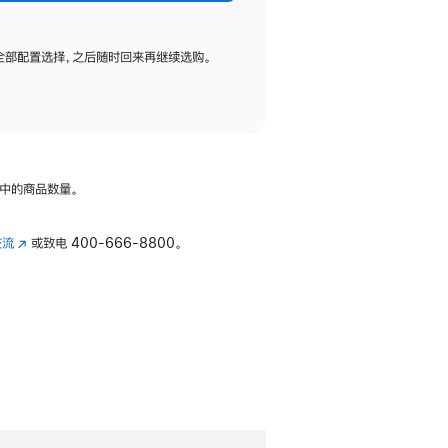
全部配置选择，之后随时回来再继续选购。
中的商品数量。
交流
(在
或致电
400-666-8800。
新
窗
口
中
打
开)