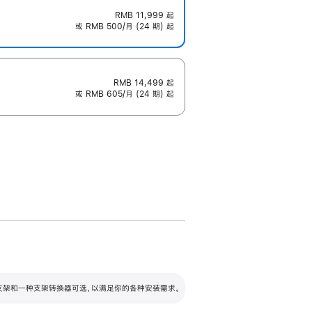
RMB 11,999
起
或 RMB 500/月 (24 期) 起
RMB 14,499
起
或 RMB 605/月 (24 期) 起
配可调倾斜度及高度的支架，额外增加 105
VESA 支架转换器
 有两种支架和一种支架转换器可选，以满足你的各种安装需求。
毫米的高度调节范围。
容的支架 (未随附)