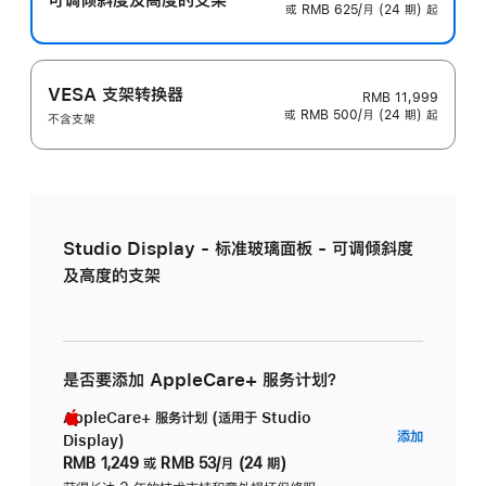
或 RMB 625/月 (24 期) 起
VESA 支架转换器
RMB 11,999
或 RMB 500/月 (24 期) 起
不含支架
Studio Display - 标准玻璃面板 - 可调倾斜度
及高度的支架
是否要添加 AppleCare+ 服务计划？
AppleCare+ 服务计划 (适用于 Studio
AppleC
添加
Display)
服
RMB 1,249
或
RMB 53/月 (24 期)