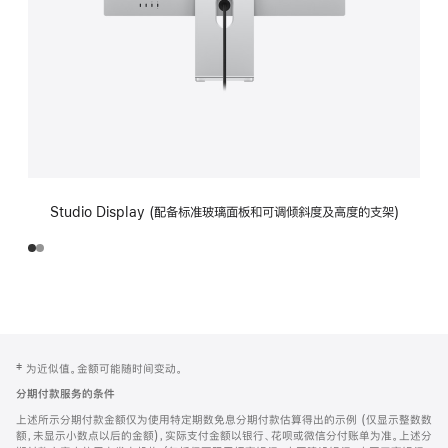
Studio Display (配备标准玻璃面板和可调倾斜度及高度的支架)
网
脚
‡ 为近似值。金额可能随时间变动。
注
页
分期付款服务的条件
页
上述所示分期付款金额仅为使用特定期数免息分期付款估算得出的示例 (仅显示整数数
脚
额，未显示小数点以后的金额)，实际支付金额以银行、花呗或微信分付账单为准。上述分