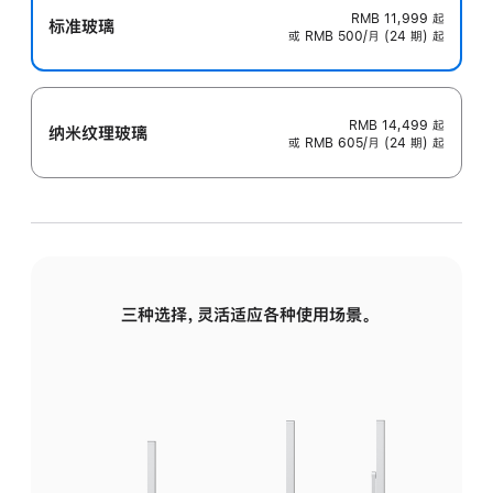
RMB 11,999
起
标准玻璃
或 RMB 500/月 (24 期) 起
RMB 14,499
起
纳米纹理玻璃
或 RMB 605/月 (24 期) 起
三种选择，灵活适应各种使用场景。
标