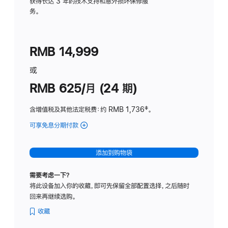
务
获得长达 3 年的技术支持和意外损坏保修服
务。
计
划
(适
RMB 14,999
用
于
或
Studio
RMB 625/月 (24 期)
Display
含增值税及其他法定税费
：约 RMB 1,736
脚
‡。
注
可享免息分期付款
(Studio
Display
-
添加到购物袋
标
准
需要考虑一下？
玻
将此设备加入你的收藏，即可先保留全部配置选择，之后随时
璃
回来再继续选购。
面
板
收藏
-