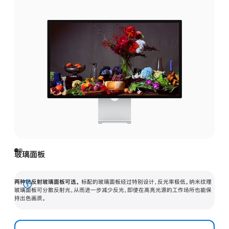
玻璃面板
两种抗反射玻璃面板可选。
标配的玻璃面板经过特别设计，反光率极低。纳米纹理
展
玻璃面板可分散反射光，从而进一步减少反光，即使在高亮光源的工作场所也能保
持出色画质。
开