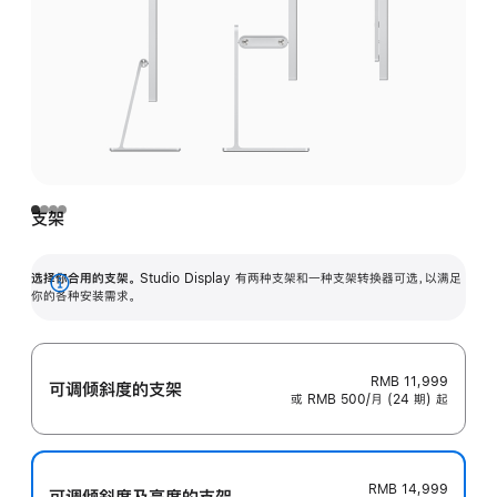
支架
选择你合用的支架。
Studio Display 有两种支架和一种支架转换器可选，以满足
展
你的各种安装需求。
开
RMB 11,999
可调倾斜度的支架
或 RMB 500/月 (24 期) 起
RMB 14,999
可调倾斜度及高‍度的支‍架