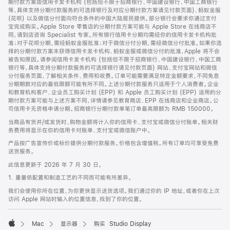
期付款方案由信用卡发卡机构 (包括但不限于招商银行、中国建设银行、中国工商银行
等，具体支持分期付款服务的可选择银行及对应分期付款方案请见付款页面)、蚂蚁金服
(花呗) 以及微信分付面向符合条件的中国大陆居民提供。部分银行会要求你通过支付
宝完成购买。Apple Store 零售店的分期付款方案可能与 Apple Store 在线商店不
同，请到店咨询 Specialist 专家。所有银行信用卡分期均需经你的信用卡发卡机构批
准；对于花呗分期，需经蚂蚁金服批准；对于微信分付分期，需经微信分付批准。如果你选
择的分期付款方案未获得信用卡发卡机构、蚂蚁金服或微信分付的批准，Apple 将不会
被告知原因。请参阅信用卡发卡机构 (包括但不限于招商银行、中国建设银行、中国工商
银行等，具体支持分期付款服务的可选择银行请见付款页面) 网站、支付宝网站和微信
分付服务页面，了解相关条件、费用和收费。订单可能需要满足特定金额要求，不同免息
分期期数对应的最低限额可能有所不同。上述分期付款服务只适用于个人消费者。企业
和教育机构客户、企业员工购买计划 (EPP) 和 Apple 员工购买计划 (EPP) 适用的分
期付款方案可能与上述方案不同，详情请参见教育商店、EPP 在线商店和企业商店。公
司信用卡无资格申请分期。招商银行分期付款单笔订单最高限额为 RMB 150000。
当商品有货并/或发货时，购物金额将计入你的信用卡、支付宝或微信分付账单。相关财
务费用将显示在你的信用卡对账单、支付宝或微信账户中。
产品按广告宣传价或标价提供分期付款服务。价格包含增值税。所有订单均可享受免费
送货服务。
此信息更新于 2026 年 7 月 30 日。
1. 重量依配置和制造工艺的不同而可能有所差异。
我们会使用你所在位置，为你更快显示送货选项。我们通过你的 IP 地址，或者你在上次
访问 Apple 网站时输入的位置信息，找到了你的位置。
Mac
显示器
购买 Studio Display