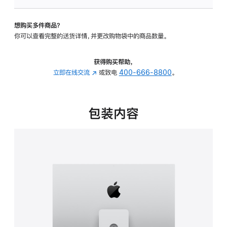
可
调
想购买多件商品？
倾
你可以查看完整的送货详情，并更改购物袋中的商品数量。
斜
度
及
获得购买帮助，
高
立即在线交流
(在
或致电
400-666-8800
。
度
新
的
窗
支
口
包装内容
架
中
的
打
分
开)
期
付
款
选
项)