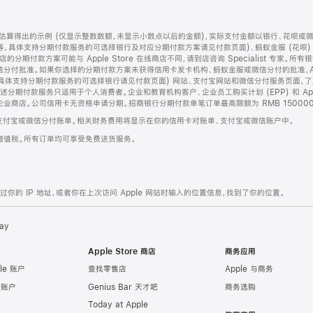
算得出的示例 (仅显示整数数额，未显示小数点以后的金额)，实际支付金额以银行、花呗或
等，具体支持分期付款服务的可选择银行及对应分期付款方案请见付款页面)、蚂蚁金服 (花呗
售店的分期付款方案可能与 Apple Store 在线商店不同，请到店咨询 Specialist 专
分付批准。如果你选择的分期付款方案未获得信用卡发卡机构、蚂蚁金服或微信分付的批准，Ap
具体支持分期付款服务的可选择银行请见付款页面) 网站、支付宝网站和微信分付服务页面，
期付款服务只适用于个人消费者。企业和教育机构客户、企业员工购买计划 (EPP) 和 Appl
企业商店。公司信用卡无资格申请分期。招商银行分期付款单笔订单最高限额为 RMB 150000
支付宝或微信分付账单。相关财务费用将显示在你的信用卡对账单、支付宝或微信账户中。
增值税。所有订单均可享受免费送货服务。
的 IP 地址，或者你在上次访问 Apple 网站时输入的位置信息，找到了你的位置。
ay
Apple Store 商店
商务应用
le 账户
查找零售店
Apple 与商务
e 账户
Genius Bar 天才吧
商务选购
Today at Apple