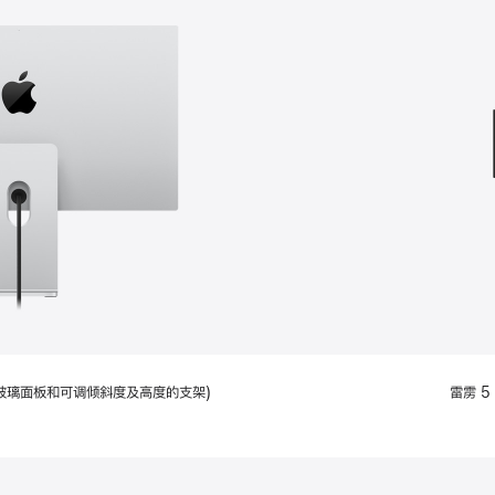
款
选
项)
配备标准玻璃面板和可调倾斜度及高度的支架)
雷雳 5 