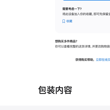
标
准
需要考虑一下？
玻
将此设备加入你的收藏，即可先保留
璃
面
收藏
板
-
可
想购买多件商品？
调
你可以查看完整的送货详情，并更改购物袋
倾
斜
度
获得购买帮助，
立即在线
及
高
度
的
支
包装内容
架
的
分
期
付