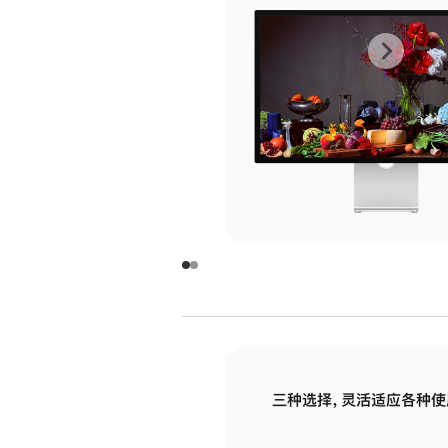
上
下
一
一
张
张
图
图
库
库
图
图
片
片
-
-
玻
玻
璃
璃
三种选择，灵活适应各种使
面
面
板
板