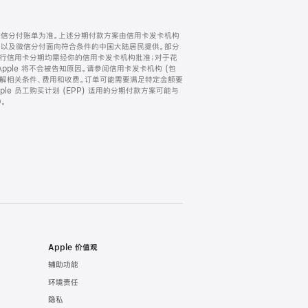
微信分付账单为准。上述分期付款方案由信用卡发卡机构
) 以及微信分付面向符合条件的中国大陆居民提供。部分
家。所有银行信用卡分期均需经你的信用卡发卡机构批准；对于花
ple 将不会被告知原因。请参阅信用卡发卡机构 (包
了解相关条件、费用和收费。订单可能需要满足特定金额要
e 员工购买计划 (EPP) 适用的分期付款方案可能与
。
Apple 价值观
辅助功能
环境责任
隐私