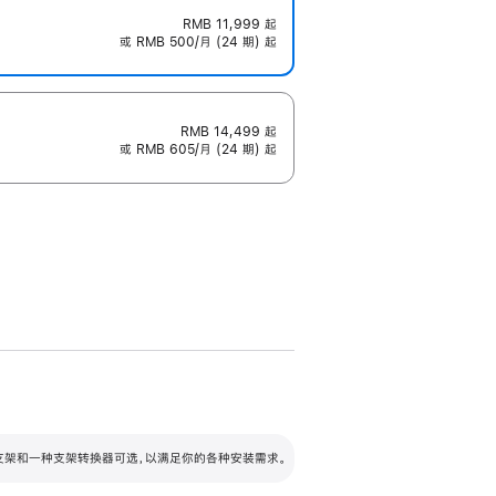
RMB 11,999
起
或 RMB 500/月 (24 期) 起
RMB 14,499
起
或 RMB 605/月 (24 期) 起
配可调倾斜度及高度的支架，额外增加 105
VESA 支架转换器
 有两种支架和一种支架转换器可选，以满足你的各种安装需求。
毫米的高度调节范围。
容的支架 (未随附)