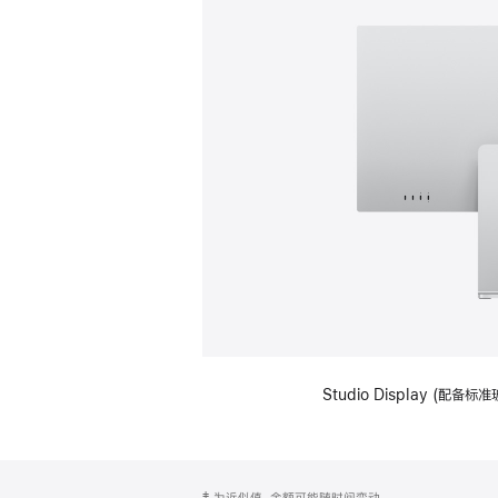
Studio Display (
网
脚