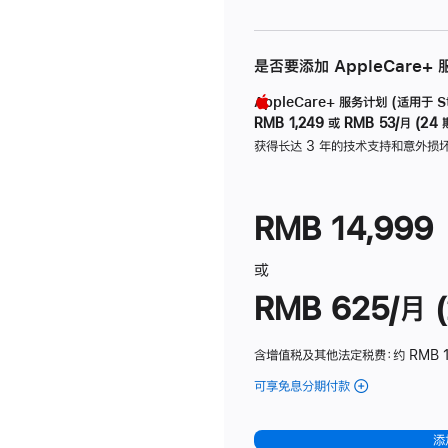
是否要添加 AppleCare+
AppleCare+ 服务计划 (适用于 Stu
RMB 1,249
或
RMB 53/月 (24 
获得长达 3 年的技术支持和意外损
RMB 14,999
或
RMB 625/月 (
含增值税及其他法定税费
：约 RMB 
可享免息分期付款
(Studio
Display
-
添