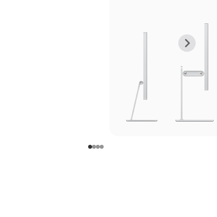
上
下
一
一
张
张
图
图
库
库
图
图
片
片
-
-
支
支
架
架