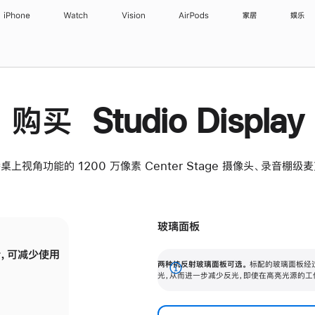
iPhone
Watch
Vision
AirPods
家居
娱乐
购买 Studio Display
桌上视角功能的 1200 万像素 Center Stage 摄像头、录音棚
玻璃面板
，可减少使用
纳米纹理玻璃面板可进一步减少反光，即使在
两种抗反射玻璃面板可选。
标配的玻璃面板经
。
有高亮光源的场所使用，也能保持出色画质。
展
光，从而进一步减少反光，即使在高亮光源的工
开