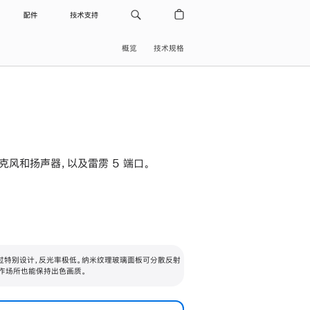
配件
技术支持
概览
技术规格
级麦克风和扬声器，以及雷雳 5 端口。
过特别设计，反光率极低。纳米纹理玻璃面板可分散反射
作场所也能保持出色画质。