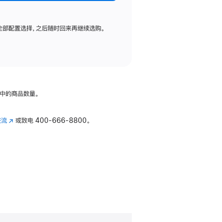
全部配置选择，之后随时回来再继续选购。
中的商品数量。
交流
(在
或致电
400-666-8800。
新
窗
口
中
打
开)