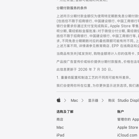
‡ 为近似值。金额可能随时间变动。
注
页
分期付款服务的条件
页
上述所示分期付款金额仅为使用特定期数免息分期付款估
脚
(包括但不限于招商银行、中国建设银行、中国工商银行
银行会要求你通过支付宝完成购买。Apple Store 零
呗分期，需经蚂蚁金服批准；对于微信分付分期，需经微信
括但不限于招商银行、中国建设银行、中国工商银行等，
求，不同免息分期期数对应的最低限额可能有所不同。上述分
上述方案不同，详情请参见教育商店、EPP 在线商店和
当商品有货并/或发货时，购物金额将计入你的信用卡、
产品按广告宣传价或标价提供分期付款服务。价格包含
此信息更新于 2026 年 7 月 30 日。
1. 重量依配置和制造工艺的不同而可能有所差异。
我们会使用你所在位置，为你更快显示送货选项。我们通过你
Mac
显示器
购买 Studio Displ
Apple
选购及了解
账户
商店
管理你的 App
Mac
Apple Stor
iPad
iCloud.com