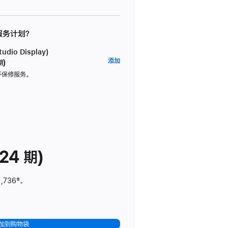
 服务计划？
dio Display)
AppleCare+
添加
期)
服
坏保修服务。
务
计
划
(适
用
于
24 期)
Studio
Display)
1,736
脚
‡。
注
加到购物袋