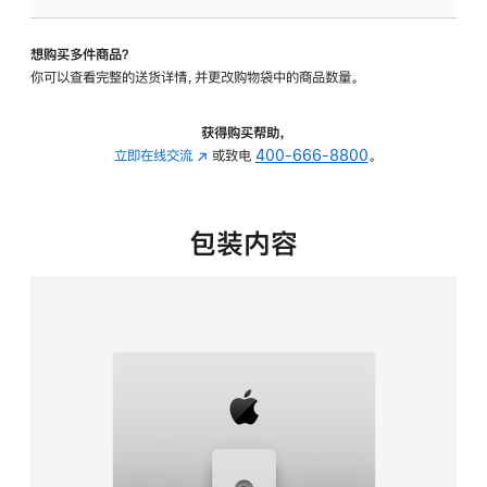
可
调
想购买多件商品？
倾
你可以查看完整的送货详情，并更改购物袋中的商品数量。
斜
度
及
获得购买帮助，
高
立即在线交流
(在
或致电
400-666-8800
。
度
新
的
窗
支
口
包装内容
架
中
的
打
分
开)
期
付
款
选
项)