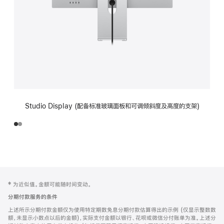
Studio Display (配备标准玻璃面板和可调倾斜度及高度的支架)
网
脚
‡ 为近似值。金额可能随时间变动。
注
页
分期付款服务的条件
页
上述所示分期付款金额仅为使用特定期数免息分期付款估算得出的示例 (仅显示整数数
脚
额，未显示小数点以后的金额)，实际支付金额以银行、花呗或微信分付账单为准。上述分