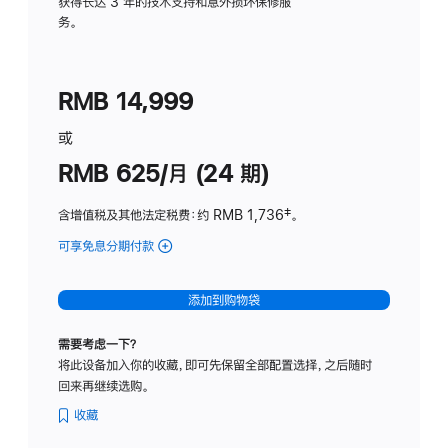
务
获得长达 3 年的技术支持和意外损坏保修服
务。
计
划
(适
RMB 14,999
用
于
或
Studio
RMB 625/月 (24 期)
Display
含增值税及其他法定税费
：约 RMB 1,736
脚
‡。
注
可享免息分期付款
(Studio
Display
-
添加到购物袋
标
准
需要考虑一下？
玻
将此设备加入你的收藏，即可先保留全部配置选择，之后随时
璃
回来再继续选购。
面
板
收藏
-