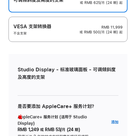
或 RMB 625/月 (24 期) 起
VESA 支架转换器
RMB 11,999
或 RMB 500/月 (24 期) 起
不含支架
Studio Display - 标准玻璃面板 - 可调倾斜度
及高度的支架
是否要添加 AppleCare+ 服务计划？
AppleCare+ 服务计划 (适用于 Studio
AppleC
添加
Display)
服
RMB 1,249
或
RMB 53/月 (24 期)