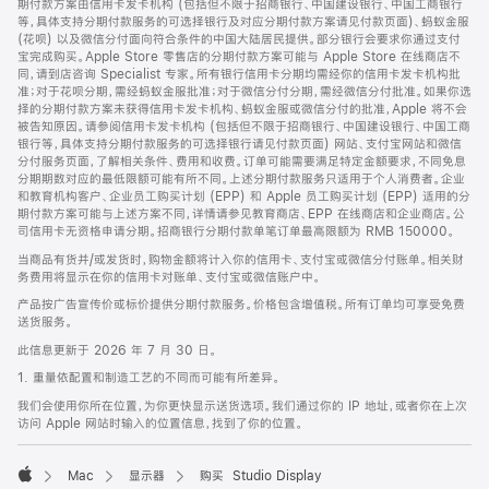
期付款方案由信用卡发卡机构 (包括但不限于招商银行、中国建设银行、中国工商银行
等，具体支持分期付款服务的可选择银行及对应分期付款方案请见付款页面)、蚂蚁金服
(花呗) 以及微信分付面向符合条件的中国大陆居民提供。部分银行会要求你通过支付
宝完成购买。Apple Store 零售店的分期付款方案可能与 Apple Store 在线商店不
同，请到店咨询 Specialist 专家。所有银行信用卡分期均需经你的信用卡发卡机构批
准；对于花呗分期，需经蚂蚁金服批准；对于微信分付分期，需经微信分付批准。如果你选
择的分期付款方案未获得信用卡发卡机构、蚂蚁金服或微信分付的批准，Apple 将不会
被告知原因。请参阅信用卡发卡机构 (包括但不限于招商银行、中国建设银行、中国工商
银行等，具体支持分期付款服务的可选择银行请见付款页面) 网站、支付宝网站和微信
分付服务页面，了解相关条件、费用和收费。订单可能需要满足特定金额要求，不同免息
分期期数对应的最低限额可能有所不同。上述分期付款服务只适用于个人消费者。企业
和教育机构客户、企业员工购买计划 (EPP) 和 Apple 员工购买计划 (EPP) 适用的分
期付款方案可能与上述方案不同，详情请参见教育商店、EPP 在线商店和企业商店。公
司信用卡无资格申请分期。招商银行分期付款单笔订单最高限额为 RMB 150000。
当商品有货并/或发货时，购物金额将计入你的信用卡、支付宝或微信分付账单。相关财
务费用将显示在你的信用卡对账单、支付宝或微信账户中。
产品按广告宣传价或标价提供分期付款服务。价格包含增值税。所有订单均可享受免费
送货服务。
此信息更新于 2026 年 7 月 30 日。
1. 重量依配置和制造工艺的不同而可能有所差异。
我们会使用你所在位置，为你更快显示送货选项。我们通过你的 IP 地址，或者你在上次
访问 Apple 网站时输入的位置信息，找到了你的位置。
Mac
显示器
购买 Studio Display