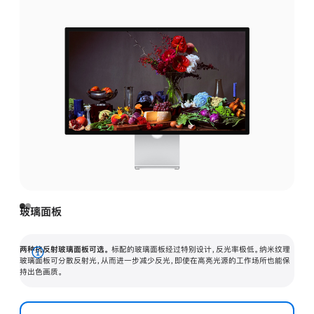
玻璃面板
两种抗反射玻璃面板可选。
标配的玻璃面板经过特别设计，反光率极低。纳米纹理
展
玻璃面板可分散反射光，从而进一步减少反光，即使在高亮光源的工作场所也能保
持出色画质。
开