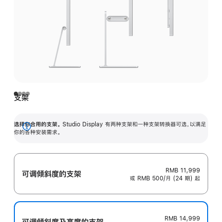
支架
选择你合用的支架。
Studio Display 有两种支架和一种支架转换器可选，以满足
展
你的各种安装需求。
开
RMB 11,999
可调倾斜度的支架
或 RMB 500/月 (24 期) 起
RMB 14,999
可调倾斜度及高‍度的支‍架