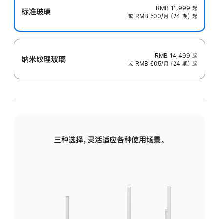
RMB 11,999
起
标准玻璃
或 RMB 500/月 (24 期) 起
RMB 14,499
起
纳米纹理玻璃
或 RMB 605/月 (24 期) 起
三种选择，灵活适应各种使用场景。
标