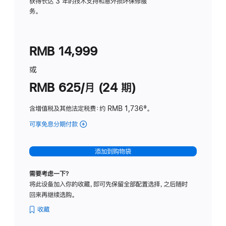
务
获得长达 3 年的技术支持和意外损坏保修服
务。
计
划
(适
RMB 14,999
用
于
或
Studio
RMB 625/月 (24 期)
Display
含增值税及其他法定税费
：约 RMB 1,736
脚
‡。
注
可享免息分期付款
(Studio
Display
-
添加到购物袋
标
准
需要考虑一下？
玻
将此设备加入你的收藏，即可先保留全部配置选择，之后随时
璃
回来再继续选购。
面
板
收藏
-