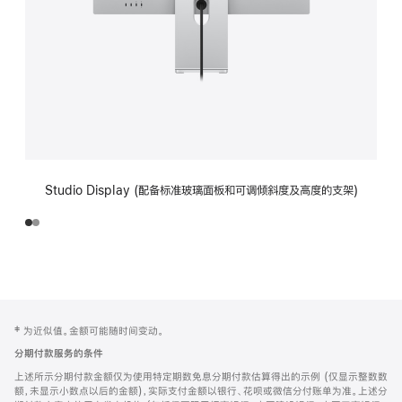
Studio Display (配备标准玻璃面板和可调倾斜度及高度的支架)
网
脚
‡ 为近似值。金额可能随时间变动。
注
页
分期付款服务的条件
页
上述所示分期付款金额仅为使用特定期数免息分期付款估算得出的示例 (仅显示整数数
脚
额，未显示小数点以后的金额)，实际支付金额以银行、花呗或微信分付账单为准。上述分