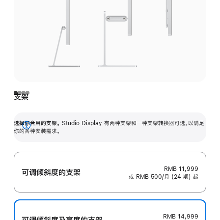
支架
选择你合用的支架。
Studio Display 有两种支架和一种支架转换器可选，以满足
展
你的各种安装需求。
开
RMB 11,999
可调倾斜度的支架
或 RMB 500/月 (24 期) 起
RMB 14,999
可调倾斜度及高‍度的支‍架