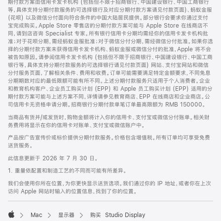
期付款方案由信用卡发卡机构 (包括但不限于招商银行、中国建设银行、中国工商银行
等，具体支持分期付款服务的可选择银行及对应分期付款方案请见付款页面)、蚂蚁金服
(花呗) 以及微信分付面向符合条件的中国大陆居民提供。部分银行会要求你通过支付
宝完成购买。Apple Store 零售店的分期付款方案可能与 Apple Store 在线商店不
同，请到店咨询 Specialist 专家。所有银行信用卡分期均需经你的信用卡发卡机构批
准；对于花呗分期，需经蚂蚁金服批准；对于微信分付分期，需经微信分付批准。如果你选
择的分期付款方案未获得信用卡发卡机构、蚂蚁金服或微信分付的批准，Apple 将不会
被告知原因。请参阅信用卡发卡机构 (包括但不限于招商银行、中国建设银行、中国工商
银行等，具体支持分期付款服务的可选择银行请见付款页面) 网站、支付宝网站和微信
分付服务页面，了解相关条件、费用和收费。订单可能需要满足特定金额要求，不同免息
分期期数对应的最低限额可能有所不同。上述分期付款服务只适用于个人消费者。企业
和教育机构客户、企业员工购买计划 (EPP) 和 Apple 员工购买计划 (EPP) 适用的分
期付款方案可能与上述方案不同，详情请参见教育商店、EPP 在线商店和企业商店。公
司信用卡无资格申请分期。招商银行分期付款单笔订单最高限额为 RMB 150000。
当商品有货并/或发货时，购物金额将计入你的信用卡、支付宝或微信分付账单。相关财
务费用将显示在你的信用卡对账单、支付宝或微信账户中。
产品按广告宣传价或标价提供分期付款服务。价格包含增值税。所有订单均可享受免费
送货服务。
此信息更新于 2026 年 7 月 30 日。
1. 重量依配置和制造工艺的不同而可能有所差异。
我们会使用你所在位置，为你更快显示送货选项。我们通过你的 IP 地址，或者你在上次
访问 Apple 网站时输入的位置信息，找到了你的位置。
Mac
显示器
购买 Studio Display