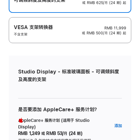
或 RMB 625/月 (24 期) 起
VESA 支架转换器
RMB 11,999
或 RMB 500/月 (24 期) 起
不含支架
Studio Display - 标准玻璃面板 - 可调倾斜度
及高度的支架
是否要添加 AppleCare+ 服务计划？
AppleCare+ 服务计划 (适用于 Studio
AppleC
添加
Display)
服
RMB 1,249
或
RMB 53/月 (24 期)