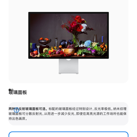
玻璃面板
两种抗反射玻璃面板可选。
标配的玻璃面板经过特别设计，反光率极低。纳米纹理
展
玻璃面板可分散反射光，从而进一步减少反光，即使在高亮光源的工作场所也能保
持出色画质。
开