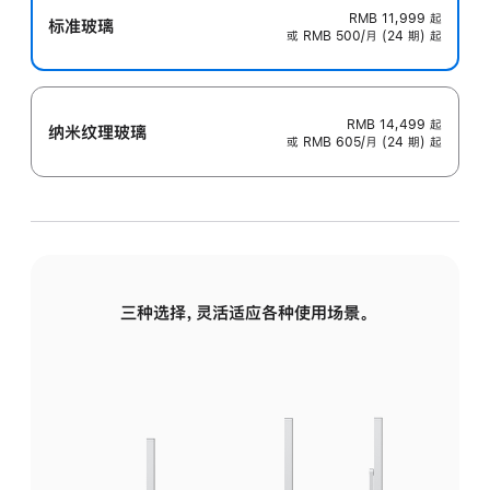
RMB 11,999
起
标准玻璃
或 RMB 500/月 (24 期) 起
RMB 14,499
起
纳米纹理玻璃
或 RMB 605/月 (24 期) 起
三种选择，灵活适应各种使用场景。
标