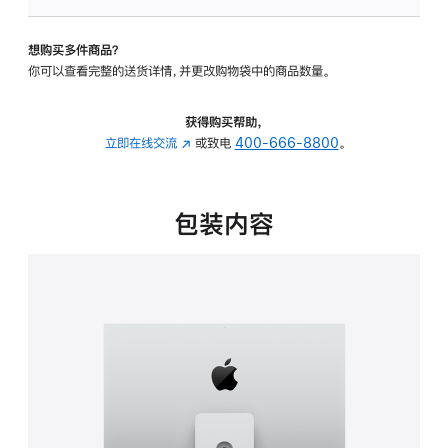
可
调
想购买多件商品？
倾
你可以查看完整的送货详情，并更改购物袋中的商品数量。
斜
度
及
获得购买帮助，
高
立即在线交流
(在
或致电
400-666-8800
。
度
新
的
窗
支
口
包装内容
架
中
的
打
分
开)
期
付
款
选
项)