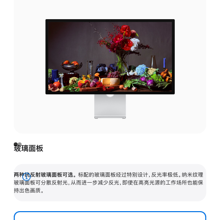
玻璃面板
两种抗反射玻璃面板可选。
标配的玻璃面板经过特别设计，反光率极低。纳米纹理
展
玻璃面板可分散反射光，从而进一步减少反光，即使在高亮光源的工作场所也能保
持出色画质。
开