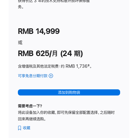
务
获得长达 3 年的技术支持和意外损坏保修服
务。
计
划
(适
RMB 14,999
用
于
或
Studio
RMB 625/月 (24 期)
Display
含增值税及其他法定税费
：约 RMB 1,736
脚
‡。
注
可享免息分期付款
(Studio
Display
-
添加到购物袋
标
准
需要考虑一下？
玻
将此设备加入你的收藏，即可先保留全部配置选择，之后随时
璃
回来再继续选购。
面
板
收藏
-