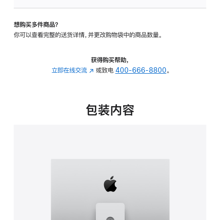
可
调
想购买多件商品？
倾
你可以查看完整的送货详情，并更改购物袋中的商品数量。
斜
度
及
获得购买帮助，
高
立即在线交流
(在
或致电
400-666-8800
。
度
新
的
窗
支
口
包装内容
架
中
的
打
分
开)
期
付
款
选
项)