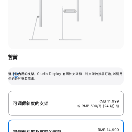
支架
选择你合用的支架。
Studio Display 有两种支架和一种支架转换器可选，以满足
展
你的各种安装需求。
开
RMB 11,999
可调倾斜度的支架
或 RMB 500/月 (24 期) 起
RMB 14,999
可调倾斜度及高‍度的支‍架