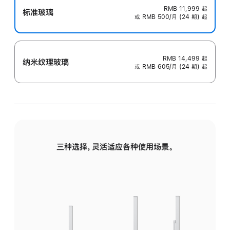
RMB 11,999
起
标准玻璃
或 RMB 500/月 (24 期) 起
RMB 14,499
起
纳米纹理玻璃
或 RMB 605/月 (24 期) 起
三种选择，灵活适应各种使用场景。
标