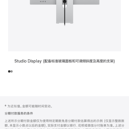
Studio Display (配备标准玻璃面板和可调倾斜度及高度的支架)
网
脚
‡ 为近似值。金额可能随时间变动。
注
页
分期付款服务的条件
页
上述所示分期付款金额仅为使用特定期数免息分期付款估算得出的示例 (仅显示整数数
脚
额，未显示小数点以后的金额)，实际支付金额以银行、花呗或微信分付账单为准。上述分