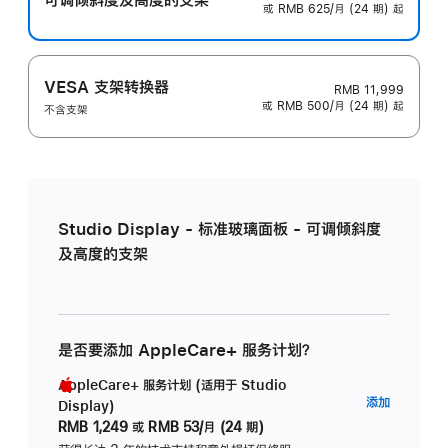
或 RMB 625/月 (24 期) 起
VESA 支架转换器
RMB 11,999
或 RMB 500/月 (24 期) 起
不含支架
Studio Display - 标准玻璃面板 - 可调倾斜度
及高度的支架
是否要添加 AppleCare+ 服务计划？
AppleCare+ 服务计划 (适用于 Studio
AppleC
添加
Display)
服
RMB 1,249
或
RMB 53/月 (24 期)