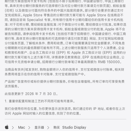
期付款方案由信用卡发卡机构 (包括但不限于招商银行、中国建设银行、中国工商银行
等，具体支持分期付款服务的可选择银行及对应分期付款方案请见付款页面)、蚂蚁金服
(花呗) 以及微信分付面向符合条件的中国大陆居民提供。部分银行会要求你通过支付
宝完成购买。Apple Store 零售店的分期付款方案可能与 Apple Store 在线商店不
同，请到店咨询 Specialist 专家。所有银行信用卡分期均需经你的信用卡发卡机构批
准；对于花呗分期，需经蚂蚁金服批准；对于微信分付分期，需经微信分付批准。如果你选
择的分期付款方案未获得信用卡发卡机构、蚂蚁金服或微信分付的批准，Apple 将不会
被告知原因。请参阅信用卡发卡机构 (包括但不限于招商银行、中国建设银行、中国工商
银行等，具体支持分期付款服务的可选择银行请见付款页面) 网站、支付宝网站和微信
分付服务页面，了解相关条件、费用和收费。订单可能需要满足特定金额要求，不同免息
分期期数对应的最低限额可能有所不同。上述分期付款服务只适用于个人消费者。企业
和教育机构客户、企业员工购买计划 (EPP) 和 Apple 员工购买计划 (EPP) 适用的分
期付款方案可能与上述方案不同，详情请参见教育商店、EPP 在线商店和企业商店。公
司信用卡无资格申请分期。招商银行分期付款单笔订单最高限额为 RMB 150000。
当商品有货并/或发货时，购物金额将计入你的信用卡、支付宝或微信分付账单。相关财
务费用将显示在你的信用卡对账单、支付宝或微信账户中。
产品按广告宣传价或标价提供分期付款服务。价格包含增值税。所有订单均可享受免费
送货服务。
此信息更新于 2026 年 7 月 30 日。
1. 重量依配置和制造工艺的不同而可能有所差异。
我们会使用你所在位置，为你更快显示送货选项。我们通过你的 IP 地址，或者你在上次
访问 Apple 网站时输入的位置信息，找到了你的位置。
Mac
显示器
购买 Studio Display