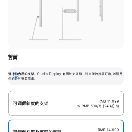
支架
选择你合用的支架。
Studio Display 有两种支架和一种支架转换器可选，以满足
展
你的各种安装需求。
开
RMB 11,999
可调倾斜度的支架
或 RMB 500/月 (24 期) 起
RMB 14,999
可调倾斜度及高‍度的支‍架