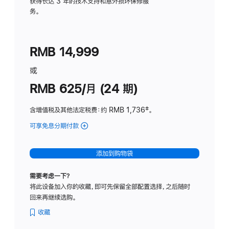
务
获得长达 3 年的技术支持和意外损坏保修服
务。
计
划
(适
RMB 14,999
用
于
或
Studio
RMB 625/月 (24 期)
Display
含增值税及其他法定税费
：约 RMB 1,736
脚
‡。
注
可享免息分期付款
(Studio
Display
-
添加到购物袋
标
准
需要考虑一下？
玻
将此设备加入你的收藏，即可先保留全部配置选择，之后随时
璃
回来再继续选购。
面
板
收藏
-