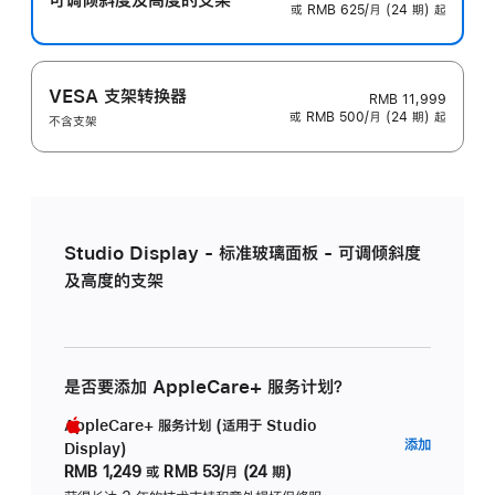
或 RMB 625/月 (24 期) 起
VESA 支架转换器
RMB 11,999
或 RMB 500/月 (24 期) 起
不含支架
Studio Display - 标准玻璃面板 - 可调倾斜度
及高度的支架
是否要添加 AppleCare+ 服务计划？
AppleCare+ 服务计划 (适用于 Studio
AppleC
添加
Display)
服
RMB 1,249
或
RMB 53/月 (24 期)