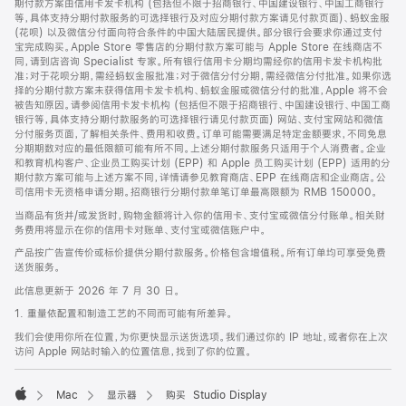
期付款方案由信用卡发卡机构 (包括但不限于招商银行、中国建设银行、中国工商银行
等，具体支持分期付款服务的可选择银行及对应分期付款方案请见付款页面)、蚂蚁金服
(花呗) 以及微信分付面向符合条件的中国大陆居民提供。部分银行会要求你通过支付
宝完成购买。Apple Store 零售店的分期付款方案可能与 Apple Store 在线商店不
同，请到店咨询 Specialist 专家。所有银行信用卡分期均需经你的信用卡发卡机构批
准；对于花呗分期，需经蚂蚁金服批准；对于微信分付分期，需经微信分付批准。如果你选
择的分期付款方案未获得信用卡发卡机构、蚂蚁金服或微信分付的批准，Apple 将不会
被告知原因。请参阅信用卡发卡机构 (包括但不限于招商银行、中国建设银行、中国工商
银行等，具体支持分期付款服务的可选择银行请见付款页面) 网站、支付宝网站和微信
分付服务页面，了解相关条件、费用和收费。订单可能需要满足特定金额要求，不同免息
分期期数对应的最低限额可能有所不同。上述分期付款服务只适用于个人消费者。企业
和教育机构客户、企业员工购买计划 (EPP) 和 Apple 员工购买计划 (EPP) 适用的分
期付款方案可能与上述方案不同，详情请参见教育商店、EPP 在线商店和企业商店。公
司信用卡无资格申请分期。招商银行分期付款单笔订单最高限额为 RMB 150000。
当商品有货并/或发货时，购物金额将计入你的信用卡、支付宝或微信分付账单。相关财
务费用将显示在你的信用卡对账单、支付宝或微信账户中。
产品按广告宣传价或标价提供分期付款服务。价格包含增值税。所有订单均可享受免费
送货服务。
此信息更新于 2026 年 7 月 30 日。
1. 重量依配置和制造工艺的不同而可能有所差异。
我们会使用你所在位置，为你更快显示送货选项。我们通过你的 IP 地址，或者你在上次
访问 Apple 网站时输入的位置信息，找到了你的位置。
Mac
显示器
购买 Studio Display