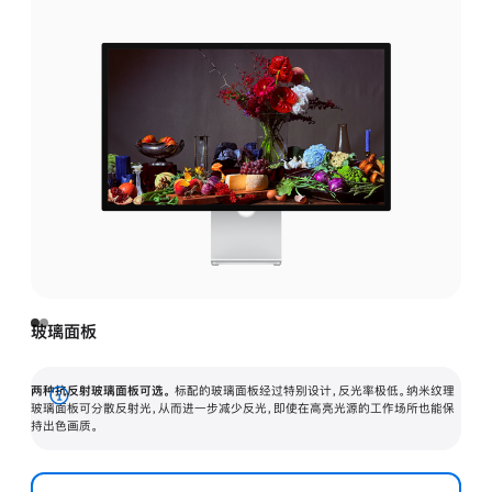
玻璃面板
两种抗反射玻璃面板可选。
标配的玻璃面板经过特别设计，反光率极低。纳米纹理
展
玻璃面板可分散反射光，从而进一步减少反光，即使在高亮光源的工作场所也能保
持出色画质。
开