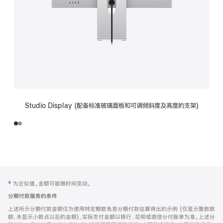
Studio Display (配备标准玻璃面板和可调倾斜度及高度的支架)
网
脚
‡ 为近似值。金额可能随时间变动。
注
页
分期付款服务的条件
页
上述所示分期付款金额仅为使用特定期数免息分期付款估算得出的示例 (仅显示整数数
脚
额，未显示小数点以后的金额)，实际支付金额以银行、花呗或微信分付账单为准。上述分