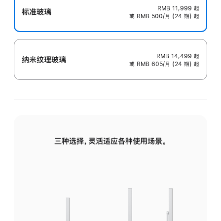
RMB 11,999
起
标准玻璃
或 RMB 500/月 (24 期) 起
RMB 14,499
起
纳米纹理玻璃
或 RMB 605/月 (24 期) 起
三种选择，灵活适应各种使用场景。
标