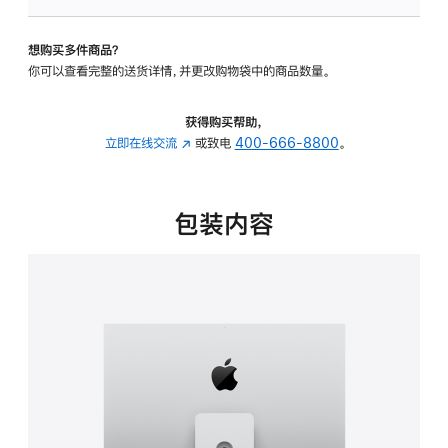
可
调
想购买多件商品？
倾
你可以查看完整的送货详情，并更改购物袋中的商品数量。
斜
度
及
获得购买帮助，
高
立即在线交流
(在
或致电
400-666-8800
。
度
新
的
窗
支
口
包装内容
架
中
的
打
分
开)
期
付
款
选
项)