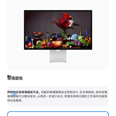
玻璃面板
两种抗反射玻璃面板可选。
标配的玻璃面板经过特别设计，反光率极低。纳米纹理
展
玻璃面板可分散反射光，从而进一步减少反光，即使在高亮光源的工作场所也能保
持出色画质。
开