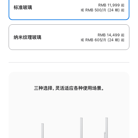
RMB 11,999
起
标准玻璃
或 RMB 500/月 (24 期) 起
RMB 14,499
起
纳米纹理玻璃
或 RMB 605/月 (24 期) 起
三种选择，灵活适应各种使用场景。
标