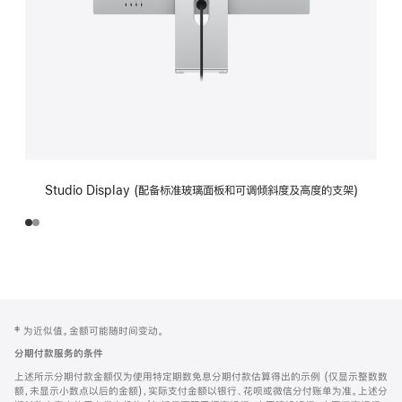
Studio Display (配备标准玻璃面板和可调倾斜度及高度的支架)
网
脚
‡ 为近似值。金额可能随时间变动。
注
页
分期付款服务的条件
页
上述所示分期付款金额仅为使用特定期数免息分期付款估算得出的示例 (仅显示整数数
脚
额，未显示小数点以后的金额)，实际支付金额以银行、花呗或微信分付账单为准。上述分