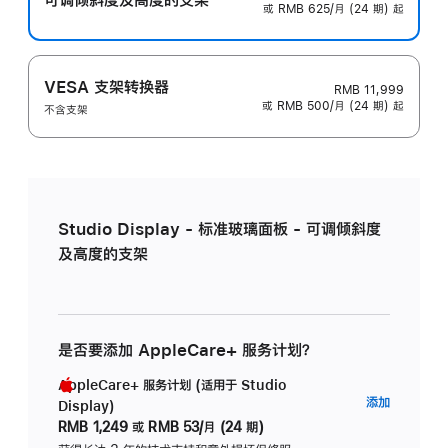
或 RMB 625/月 (24 期) 起
VESA 支架转换器
RMB 11,999
或 RMB 500/月 (24 期) 起
不含支架
Studio Display - 标准玻璃面板 - 可调倾斜度
及高度的支架
是否要添加 AppleCare+ 服务计划？
AppleCare+ 服务计划 (适用于 Studio
AppleC
添加
Display)
服
RMB 1,249
或
RMB 53/月 (24 期)