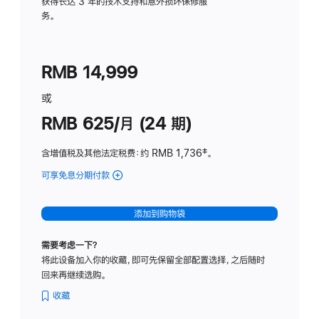
务
获得长达 3 年的技术支持和意外损坏保修服
务。
计
划
(适
RMB 14,999
用
于
或
Studio
RMB 625/月 (24 期)
Display
含增值税及其他法定税费
：约 RMB 1,736
脚
‡。
注
可享免息分期付款
(Studio
Display
-
添加到购物袋
标
准
需要考虑一下？
玻
将此设备加入你的收藏，即可先保留全部配置选择，之后随时
璃
回来再继续选购。
面
板
收藏
-