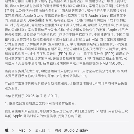
期付款方案由信用卡发卡机构 (包括但不限于招商银行、中国建设银行、中国工商银行
等，具体支持分期付款服务的可选择银行及对应分期付款方案请见付款页面)、蚂蚁金服
(花呗) 以及微信分付面向符合条件的中国大陆居民提供。部分银行会要求你通过支付
宝完成购买。Apple Store 零售店的分期付款方案可能与 Apple Store 在线商店不
同，请到店咨询 Specialist 专家。所有银行信用卡分期均需经你的信用卡发卡机构批
准；对于花呗分期，需经蚂蚁金服批准；对于微信分付分期，需经微信分付批准。如果你选
择的分期付款方案未获得信用卡发卡机构、蚂蚁金服或微信分付的批准，Apple 将不会
被告知原因。请参阅信用卡发卡机构 (包括但不限于招商银行、中国建设银行、中国工商
银行等，具体支持分期付款服务的可选择银行请见付款页面) 网站、支付宝网站和微信
分付服务页面，了解相关条件、费用和收费。订单可能需要满足特定金额要求，不同免息
分期期数对应的最低限额可能有所不同。上述分期付款服务只适用于个人消费者。企业
和教育机构客户、企业员工购买计划 (EPP) 和 Apple 员工购买计划 (EPP) 适用的分
期付款方案可能与上述方案不同，详情请参见教育商店、EPP 在线商店和企业商店。公
司信用卡无资格申请分期。招商银行分期付款单笔订单最高限额为 RMB 150000。
当商品有货并/或发货时，购物金额将计入你的信用卡、支付宝或微信分付账单。相关财
务费用将显示在你的信用卡对账单、支付宝或微信账户中。
产品按广告宣传价或标价提供分期付款服务。价格包含增值税。所有订单均可享受免费
送货服务。
此信息更新于 2026 年 7 月 30 日。
1. 重量依配置和制造工艺的不同而可能有所差异。
我们会使用你所在位置，为你更快显示送货选项。我们通过你的 IP 地址，或者你在上次
访问 Apple 网站时输入的位置信息，找到了你的位置。
Mac
显示器
购买 Studio Display