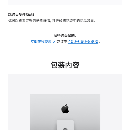
可
调
想购买多件商品？
倾
你可以查看完整的送货详情，并更改购物袋中的商品数量。
斜
度
及
获得购买帮助，
高
立即在线交流
(在
或致电
400-666-8800
。
度
新
的
窗
支
口
包装内容
架
中
的
打
分
开)
期
付
款
选
项)