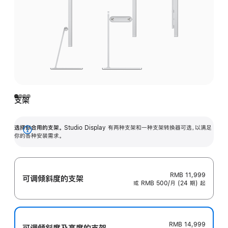
支架
选择你合用的支架。
Studio Display 有两种支架和一种支架转换器可选，以满足
展
你的各种安装需求。
开
RMB 11,999
可调倾斜度的支架
或 RMB 500/月 (24 期) 起
RMB 14,999
可调倾斜度及高‍度的支‍架