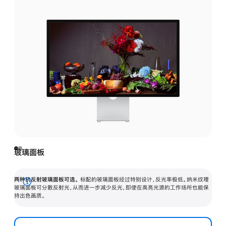
玻璃面板
两种抗反射玻璃面板可选。
标配的玻璃面板经过特别设计，反光率极低。纳米纹理
展
玻璃面板可分散反射光，从而进一步减少反光，即使在高亮光源的工作场所也能保
持出色画质。
开