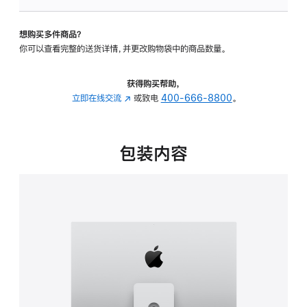
可
调
想购买多件商品？
倾
你可以查看完整的送货详情，并更改购物袋中的商品数量。
斜
度
及
获得购买帮助，
高
立即在线交流
(在
或致电
400-666-8800
。
度
新
的
窗
支
口
包装内容
架
中
的
打
分
开)
期
付
款
选
项)