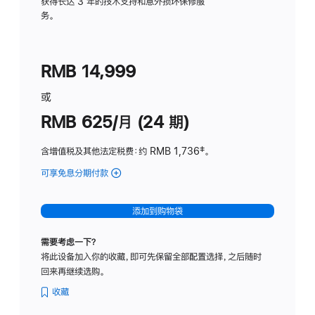
务
获得长达 3 年的技术支持和意外损坏保修服
务。
计
划
(适
RMB 14,999
用
于
或
Studio
RMB 625/月 (24 期)
Display
含增值税及其他法定税费
：约 RMB 1,736
脚
‡。
注
可享免息分期付款
(Studio
Display
-
添加到购物袋
标
准
需要考虑一下？
玻
将此设备加入你的收藏，即可先保留全部配置选择，之后随时
璃
回来再继续选购。
面
板
收藏
-