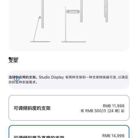
支架
选择你合用的支架。
Studio Display 有两种支架和一种支架转换器可选，以满足
展
你的各种安装需求。
开
RMB 11,999
可调倾斜度的支架
或 RMB 500/月 (24 期) 起
RMB 14,999
可调倾斜度及高‍度的支‍架