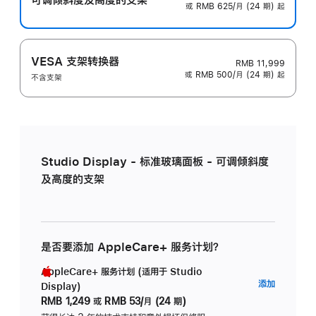
或 RMB 625/月 (24 期) 起
VESA 支架转换器
RMB 11,999
或 RMB 500/月 (24 期) 起
不含支架
Studio Display - 标准玻璃面板 - 可调倾斜度
及高度的支架
是否要添加 AppleCare+ 服务计划？
AppleCare+ 服务计划 (适用于 Studio
AppleC
添加
Display)
服
RMB 1,249
或
RMB 53/月 (24 期)