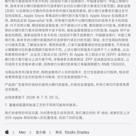
期付款方案由信用卡发卡机构 (包括但不限于招商银行、中国建设银行、中国工商银行
等，具体支持分期付款服务的可选择银行及对应分期付款方案请见付款页面)、蚂蚁金服
(花呗) 以及微信分付面向符合条件的中国大陆居民提供。部分银行会要求你通过支付
宝完成购买。Apple Store 零售店的分期付款方案可能与 Apple Store 在线商店不
同，请到店咨询 Specialist 专家。所有银行信用卡分期均需经你的信用卡发卡机构批
准；对于花呗分期，需经蚂蚁金服批准；对于微信分付分期，需经微信分付批准。如果你选
择的分期付款方案未获得信用卡发卡机构、蚂蚁金服或微信分付的批准，Apple 将不会
被告知原因。请参阅信用卡发卡机构 (包括但不限于招商银行、中国建设银行、中国工商
银行等，具体支持分期付款服务的可选择银行请见付款页面) 网站、支付宝网站和微信
分付服务页面，了解相关条件、费用和收费。订单可能需要满足特定金额要求，不同免息
分期期数对应的最低限额可能有所不同。上述分期付款服务只适用于个人消费者。企业
和教育机构客户、企业员工购买计划 (EPP) 和 Apple 员工购买计划 (EPP) 适用的分
期付款方案可能与上述方案不同，详情请参见教育商店、EPP 在线商店和企业商店。公
司信用卡无资格申请分期。招商银行分期付款单笔订单最高限额为 RMB 150000。
当商品有货并/或发货时，购物金额将计入你的信用卡、支付宝或微信分付账单。相关财
务费用将显示在你的信用卡对账单、支付宝或微信账户中。
产品按广告宣传价或标价提供分期付款服务。价格包含增值税。所有订单均可享受免费
送货服务。
此信息更新于 2026 年 7 月 30 日。
1. 重量依配置和制造工艺的不同而可能有所差异。
我们会使用你所在位置，为你更快显示送货选项。我们通过你的 IP 地址，或者你在上次
访问 Apple 网站时输入的位置信息，找到了你的位置。
Mac
显示器
购买 Studio Display