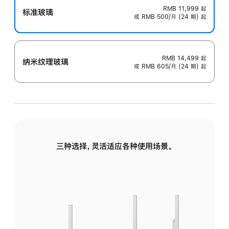
RMB 11,999
起
标准玻璃
或 RMB 500/月 (24 期) 起
RMB 14,499
起
纳米纹理玻璃
或 RMB 605/月 (24 期) 起
三种选择，灵活适应各种使用场景。
标