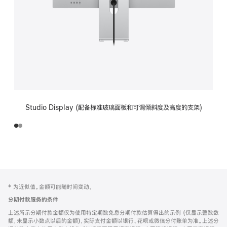
Studio Display (配备标准玻璃面板和可调倾斜度及高度的支架)
网
脚
‡ 为近似值。金额可能随时间变动。
注
页
分期付款服务的条件
页
上述所示分期付款金额仅为使用特定期数免息分期付款估算得出的示例 (仅显示整数数
脚
额，未显示小数点以后的金额)，实际支付金额以银行、花呗或微信分付账单为准。上述分