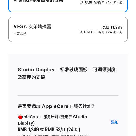
或 RMB 625/月 (24 期) 起
VESA 支架转换器
RMB 11,999
或 RMB 500/月 (24 期) 起
不含支架
Studio Display - 标准玻璃面板 - 可调倾斜度
及高度的支架
是否要添加 AppleCare+ 服务计划？
AppleCare+ 服务计划 (适用于 Studio
AppleC
添加
Display)
服
RMB 1,249
或
RMB 53/月 (24 期)