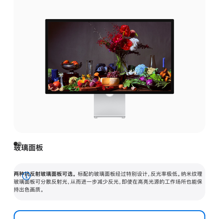
玻璃面板
两种抗反射玻璃面板可选。
标配的玻璃面板经过特别设计，反光率极低。纳米纹理
展
玻璃面板可分散反射光，从而进一步减少反光，即使在高亮光源的工作场所也能保
持出色画质。
开