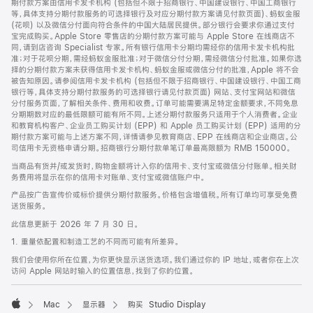
期付款方案由信用卡发卡机构 (包括但不限于招商银行、中国建设银行、中国工商银行
等，具体支持分期付款服务的可选择银行及对应分期付款方案请见付款页面)、蚂蚁金服
(花呗) 以及微信分付面向符合条件的中国大陆居民提供。部分银行会要求你通过支付
宝完成购买。Apple Store 零售店的分期付款方案可能与 Apple Store 在线商店不
同，请到店咨询 Specialist 专家。所有银行信用卡分期均需经你的信用卡发卡机构批
准；对于花呗分期，需经蚂蚁金服批准；对于微信分付分期，需经微信分付批准。如果你选
择的分期付款方案未获得信用卡发卡机构、蚂蚁金服或微信分付的批准，Apple 将不会
被告知原因。请参阅信用卡发卡机构 (包括但不限于招商银行、中国建设银行、中国工商
银行等，具体支持分期付款服务的可选择银行请见付款页面) 网站、支付宝网站和微信
分付服务页面，了解相关条件、费用和收费。订单可能需要满足特定金额要求，不同免息
分期期数对应的最低限额可能有所不同。上述分期付款服务只适用于个人消费者。企业
和教育机构客户、企业员工购买计划 (EPP) 和 Apple 员工购买计划 (EPP) 适用的分
期付款方案可能与上述方案不同，详情请参见教育商店、EPP 在线商店和企业商店。公
司信用卡无资格申请分期。招商银行分期付款单笔订单最高限额为 RMB 150000。
当商品有货并/或发货时，购物金额将计入你的信用卡、支付宝或微信分付账单。相关财
务费用将显示在你的信用卡对账单、支付宝或微信账户中。
产品按广告宣传价或标价提供分期付款服务。价格包含增值税。所有订单均可享受免费
送货服务。
此信息更新于 2026 年 7 月 30 日。
1. 重量依配置和制造工艺的不同而可能有所差异。
我们会使用你所在位置，为你更快显示送货选项。我们通过你的 IP 地址，或者你在上次
访问 Apple 网站时输入的位置信息，找到了你的位置。
Mac
显示器
购买 Studio Display