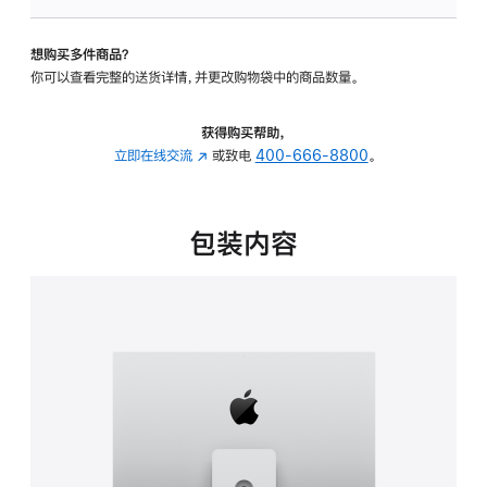
可
调
想购买多件商品？
倾
你可以查看完整的送货详情，并更改购物袋中的商品数量。
斜
度
及
获得购买帮助，
高
立即在线交流
(在
或致电
400-666-8800
。
度
新
的
窗
支
口
包装内容
架
中
的
打
分
开)
期
付
款
选
项)