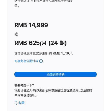
务
获得长达 3 年的技术支持和意外损坏保修服
务。
计
划
(适
RMB 14,999
用
于
或
Studio
RMB 625/月 (24 期)
Display
含增值税及其他法定税费
：约 RMB 1,736
脚
‡。
注
可享免息分期付款
(Studio
Display
-
添加到购物袋
标
准
需要考虑一下？
玻
将此设备加入你的收藏，即可先保留全部配置选择，之后随时
璃
回来再继续选购。
面
板
收藏
-