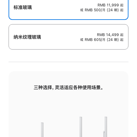
RMB 11,999
起
标准玻璃
或 RMB 500/月 (24 期) 起
RMB 14,499
起
纳米纹理玻璃
或 RMB 605/月 (24 期) 起
三种选择，灵活适应各种使用场景。
标