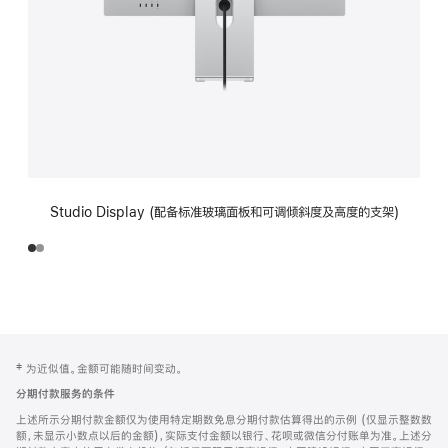
Studio Display (配备标准玻璃面板和可调倾斜度及高度的支架)
网
脚
‡ 为近似值。金额可能随时间变动。
注
页
分期付款服务的条件
页
上述所示分期付款金额仅为使用特定期数免息分期付款估算得出的示例 (仅显示整数数
脚
额，未显示小数点以后的金额)，实际支付金额以银行、花呗或微信分付账单为准。上述分