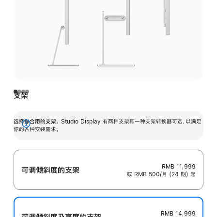
支架
选择你合用的支架。
Studio Display 有两种支架和一种支架转换器可选，以满足
展
你的各种安装需求。
开
RMB 11,999
可调倾斜度的支架
或 RMB 500/月 (24 期) 起
RMB 14,999
可调倾斜度及高‍度的支‍架