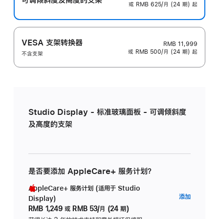
或 RMB 625/月 (24 期) 起
VESA 支架转换器
RMB 11,999
或 RMB 500/月 (24 期) 起
不含支架
Studio Display - 标准玻璃面板 - 可调倾斜度
及高度的支架
是否要添加 AppleCare+ 服务计划？
AppleCare+ 服务计划 (适用于 Studio
AppleC
添加
Display)
服
RMB 1,249
或
RMB 53/月 (24 期)