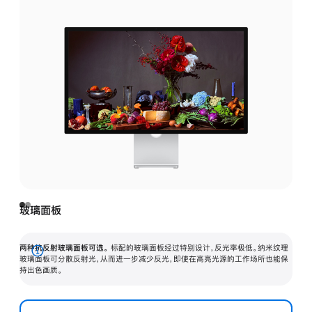
玻璃面板
两种抗反射玻璃面板可选。
标配的玻璃面板经过特别设计，反光率极低。纳米纹理
展
玻璃面板可分散反射光，从而进一步减少反光，即使在高亮光源的工作场所也能保
持出色画质。
开