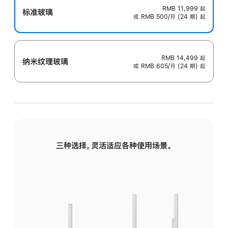
RMB 11,999
起
标准玻璃
或 RMB 500/月 (24 期) 起
RMB 14,499
起
纳米纹理玻璃
或 RMB 605/月 (24 期) 起
三种选择，灵活适应各种使用场景。
标