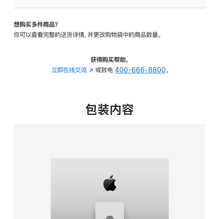
可
调
想购买多件商品？
倾
你可以查看完整的送货详情，并更改购物袋中的商品数量。
斜
度
及
获得购买帮助，
高
立即在线交流
(在
或致电
400-666-8800
。
度
新
的
窗
支
口
包装内容
架
中
的
打
分
开)
期
付
款
选
项)