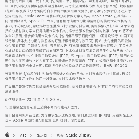
期付款方案由信用卡发卡机构 (包括但不限于招商银行、中国建设银行、中国工商银行
等，具体支持分期付款服务的可选择银行及对应分期付款方案请见付款页面)、蚂蚁金服
(花呗) 以及微信分付面向符合条件的中国大陆居民提供。部分银行会要求你通过支付
宝完成购买。Apple Store 零售店的分期付款方案可能与 Apple Store 在线商店不
同，请到店咨询 Specialist 专家。所有银行信用卡分期均需经你的信用卡发卡机构批
准；对于花呗分期，需经蚂蚁金服批准；对于微信分付分期，需经微信分付批准。如果你选
择的分期付款方案未获得信用卡发卡机构、蚂蚁金服或微信分付的批准，Apple 将不会
被告知原因。请参阅信用卡发卡机构 (包括但不限于招商银行、中国建设银行、中国工商
银行等，具体支持分期付款服务的可选择银行请见付款页面) 网站、支付宝网站和微信
分付服务页面，了解相关条件、费用和收费。订单可能需要满足特定金额要求，不同免息
分期期数对应的最低限额可能有所不同。上述分期付款服务只适用于个人消费者。企业
和教育机构客户、企业员工购买计划 (EPP) 和 Apple 员工购买计划 (EPP) 适用的分
期付款方案可能与上述方案不同，详情请参见教育商店、EPP 在线商店和企业商店。公
司信用卡无资格申请分期。招商银行分期付款单笔订单最高限额为 RMB 150000。
当商品有货并/或发货时，购物金额将计入你的信用卡、支付宝或微信分付账单。相关财
务费用将显示在你的信用卡对账单、支付宝或微信账户中。
产品按广告宣传价或标价提供分期付款服务。价格包含增值税。所有订单均可享受免费
送货服务。
此信息更新于 2026 年 7 月 30 日。
1. 重量依配置和制造工艺的不同而可能有所差异。
我们会使用你所在位置，为你更快显示送货选项。我们通过你的 IP 地址，或者你在上次
访问 Apple 网站时输入的位置信息，找到了你的位置。
Mac
显示器
购买 Studio Display