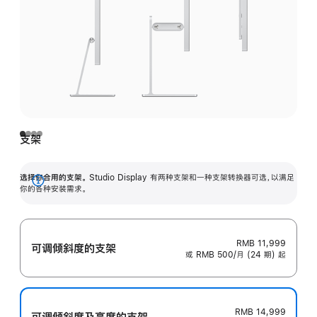
支架
选择你合用的支架。
Studio Display 有两种支架和一种支架转换器可选，以满足
展
你的各种安装需求。
开
RMB 11,999
可调倾斜度的支架
或 RMB 500/月 (24 期) 起
RMB 14,999
可调倾斜度及高‍度的支‍架