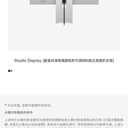
Studio Display (配备标准玻璃面板和可调倾斜度及高度的支架)
网
脚
‡ 为近似值。金额可能随时间变动。
注
页
分期付款服务的条件
页
上述所示分期付款金额仅为使用特定期数免息分期付款估算得出的示例 (仅显示整数数
脚
额，未显示小数点以后的金额)，实际支付金额以银行、花呗或微信分付账单为准。上述分