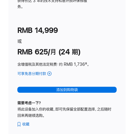
务
获得长达 3 年的技术支持和意外损坏保修服
务。
计
划
(适
RMB 14,999
用
于
或
Studio
RMB 625/月 (24 期)
Display
含增值税及其他法定税费
：约 RMB 1,736
脚
‡。
注
可享免息分期付款
(Studio
Display
-
添加到购物袋
标
准
需要考虑一下？
玻
将此设备加入你的收藏，即可先保留全部配置选择，之后随时
璃
回来再继续选购。
面
板
收藏
-