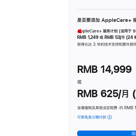
是否要添加 AppleCare+
AppleCare+ 服务计划 (适用于 Stu
RMB 1,249
或
RMB 53/月 (24 
获得长达 3 年的技术支持和意外损
RMB 14,999
或
RMB 625/月 (
含增值税及其他法定税费
：约 RMB 
可享免息分期付款
(Studio
Display
-
添