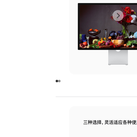
上
下
一
一
张
张
图
图
库
库
图
图
片
片
-
-
玻
玻
璃
璃
三种选择，灵活适应各种使
面
面
板
板