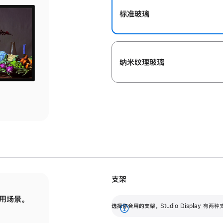
标准玻璃
纳米纹理玻璃
支架
用场景。
标配可调倾斜度的支架，提供 30 度的倾斜度
选
选择你合用的支架。
Studio Display
调节范围。
展