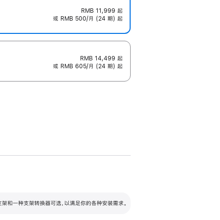
RMB 11,999
起
或 RMB 500/月 (24 期) 起
RMB 14,499
起
或 RMB 605/月 (24 期) 起
配可调倾斜度及高度的支架，额外增加 105
VESA 支架转换器
 有两种支架和一种支架转换器可选，以满足你的各种安装需求。
毫米的高度调节范围。
容的支架 (未随附)