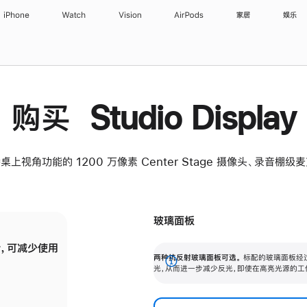
iPhone
Watch
Vision
AirPods
家居
娱乐
购买 Studio Display
桌上视角功能的 1200 万像素 Center Stage 摄像头、录音棚
玻璃面板
，可减少使用
纳米纹理玻璃面板可进一步减少反光，即使在
两种抗反射玻璃面板可选。
标配的玻璃面板经
。
有高亮光源的场所使用，也能保持出色画质。
展
光，从而进一步减少反光，即使在高亮光源的工
开