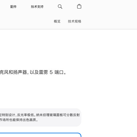
配件
技术支持
概览
技术规格
级麦克风和扬声器，以及雷雳 5 端口。
过特别设计，反光率极低。纳米纹理玻璃面板可分散反射
作场所也能保持出色画质。