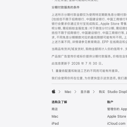
‡ 为近似值。金额可能随时间变动。
注
页
分期付款服务的条件
页
上述所示分期付款金额仅为使用特定期数免息分期付款估
脚
(包括但不限于招商银行、中国建设银行、中国工商银行
银行会要求你通过支付宝完成购买。Apple Store 零
呗分期，需经蚂蚁金服批准；对于微信分付分期，需经微信
括但不限于招商银行、中国建设银行、中国工商银行等，
求，不同免息分期期数对应的最低限额可能有所不同。上述分
上述方案不同，详情请参见教育商店、EPP 在线商店和
当商品有货并/或发货时，购物金额将计入你的信用卡、
产品按广告宣传价或标价提供分期付款服务。价格包含
此信息更新于 2026 年 7 月 30 日。
1. 重量依配置和制造工艺的不同而可能有所差异。
我们会使用你所在位置，为你更快显示送货选项。我们通过你
Mac
显示器
购买 Studio Displ
Apple
选购及了解
账户
商店
管理你的 App
Mac
Apple Stor
iPad
iCloud.com