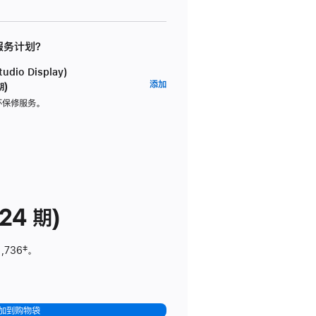
 服务计划？
dio Display)
AppleCare+
添加
期)
服
坏保修服务。
务
计
划
(适
用
于
24 期)
Studio
Display)
1,736
脚
‡。
注
加到购物袋