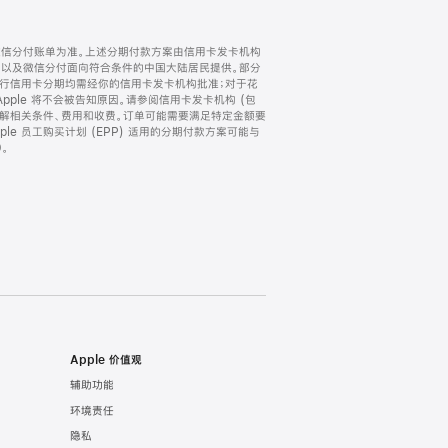
微信分付账单为准。上述分期付款方案由信用卡发卡机构
) 以及微信分付面向符合条件的中国大陆居民提供。部分
家。所有银行信用卡分期均需经你的信用卡发卡机构批准；对于花
ple 将不会被告知原因。请参阅信用卡发卡机构 (包
了解相关条件、费用和收费。订单可能需要满足特定金额要
e 员工购买计划 (EPP) 适用的分期付款方案可能与
。
Apple 价值观
辅助功能
环境责任
隐私