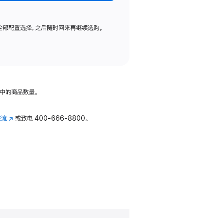
全部配置选择，之后随时回来再继续选购。
中的商品数量。
交流
(在
或致电
400-666-8800。
新
窗
口
中
打
开)