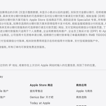
算得出的示例 (仅显示整数数额，未显示小数点以后的金额)，实际支付金额以银行、花呗或
等，具体支持分期付款服务的可选择银行及对应分期付款方案请见付款页面)、蚂蚁金服 (花呗
售店的分期付款方案可能与 Apple Store 在线商店不同，请到店咨询 Specialist 专
分付批准。如果你选择的分期付款方案未获得信用卡发卡机构、蚂蚁金服或微信分付的批准，Ap
具体支持分期付款服务的可选择银行请见付款页面) 网站、支付宝网站和微信分付服务页面，
期付款服务只适用于个人消费者。企业和教育机构客户、企业员工购买计划 (EPP) 和 Appl
企业商店。公司信用卡无资格申请分期。招商银行分期付款单笔订单最高限额为 RMB 150000
支付宝或微信分付账单。相关财务费用将显示在你的信用卡对账单、支付宝或微信账户中。
增值税。所有订单均可享受免费送货服务。
的 IP 地址，或者你在上次访问 Apple 网站时输入的位置信息，找到了你的位置。
ay
Apple Store 商店
商务应用
le 账户
查找零售店
Apple 与商务
e 账户
Genius Bar 天才吧
商务选购
Today at Apple