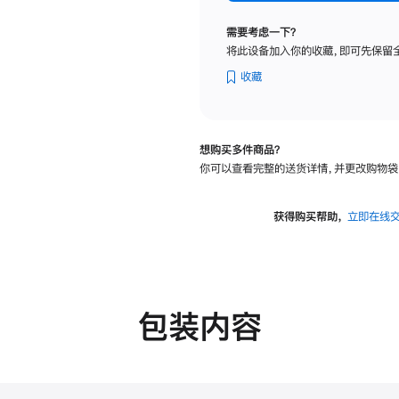
标
准
需要考虑一下？
玻
将此设备加入你的收藏，即可先保留
璃
面
收藏
板
-
可
想购买多件商品？
调
你可以查看完整的送货详情，并更改购物袋
倾
斜
度
获得购买帮助，
立即在线
及
高
度
的
支
包装内容
架
的
分
期
付