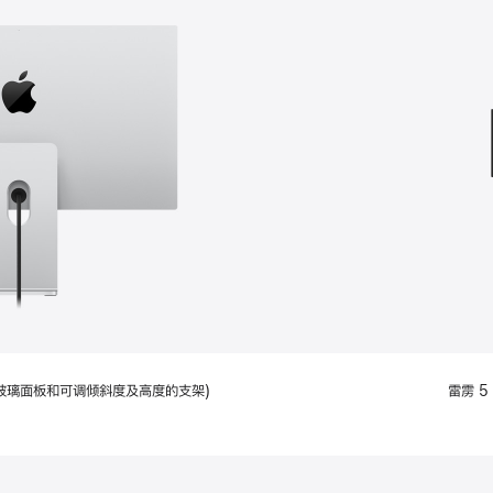
款
选
项)
配备标准玻璃面板和可调倾斜度及高度的支架)
雷雳 5 