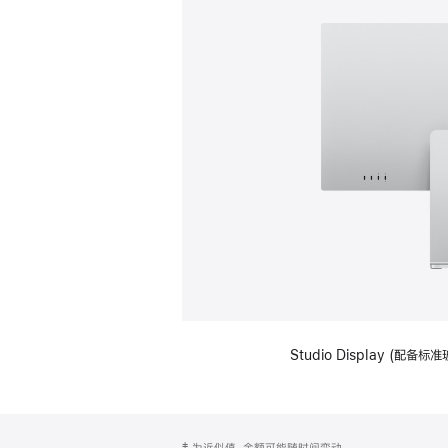
Studio Display (
网
脚