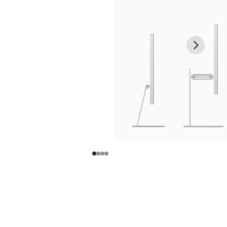
上
下
一
一
张
张
图
图
库
库
图
图
片
片
-
-
支
支
架
架