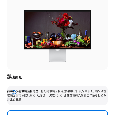
玻璃面板
两种抗反射玻璃面板可选。
标配的玻璃面板经过特别设计，反光率极低。纳米纹理
展
玻璃面板可分散反射光，从而进一步减少反光，即使在高亮光源的工作场所也能保
持出色画质。
开