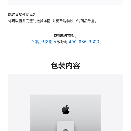
可
调
想购买多件商品？
倾
你可以查看完整的送货详情，并更改购物袋中的商品数量。
斜
度
及
获得购买帮助，
高
立即在线交流
(在
或致电
400-666-8800
。
度
新
的
窗
支
口
包装内容
架
中
的
打
分
开)
期
付
款
选
项)