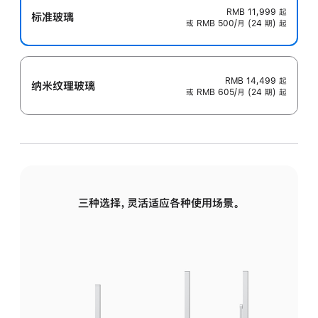
RMB 11,999
起
标准玻璃
或 RMB 500/月 (24 期) 起
RMB 14,499
起
纳米纹理玻璃
或 RMB 605/月 (24 期) 起
三种选择，灵活适应各种使用场景。
标