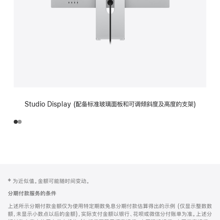
Studio Display (配备标准玻璃面板和可调倾斜度及高度的支架)
网
脚
‡ 为近似值。金额可能随时间变动。
注
页
分期付款服务的条件
页
上述所示分期付款金额仅为使用特定期数免息分期付款估算得出的示例 (仅显示整数数
脚
额，未显示小数点以后的金额)，实际支付金额以银行、花呗或微信分付账单为准。上述分