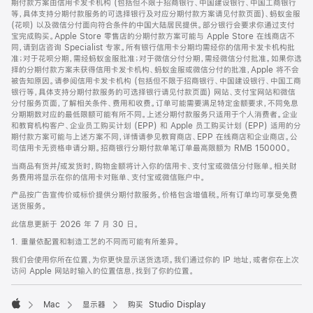
期付款方案由信用卡发卡机构 (包括但不限于招商银行、中国建设银行、中国工商银行
等，具体支持分期付款服务的可选择银行及对应分期付款方案请见付款页面)、蚂蚁金服
(花呗) 以及微信分付面向符合条件的中国大陆居民提供。部分银行会要求你通过支付
宝完成购买。Apple Store 零售店的分期付款方案可能与 Apple Store 在线商店不
同，请到店咨询 Specialist 专家。所有银行信用卡分期均需经你的信用卡发卡机构批
准；对于花呗分期，需经蚂蚁金服批准；对于微信分付分期，需经微信分付批准。如果你选
择的分期付款方案未获得信用卡发卡机构、蚂蚁金服或微信分付的批准，Apple 将不会
被告知原因。请参阅信用卡发卡机构 (包括但不限于招商银行、中国建设银行、中国工商
银行等，具体支持分期付款服务的可选择银行请见付款页面) 网站、支付宝网站和微信
分付服务页面，了解相关条件、费用和收费。订单可能需要满足特定金额要求，不同免息
分期期数对应的最低限额可能有所不同。上述分期付款服务只适用于个人消费者。企业
和教育机构客户、企业员工购买计划 (EPP) 和 Apple 员工购买计划 (EPP) 适用的分
期付款方案可能与上述方案不同，详情请参见教育商店、EPP 在线商店和企业商店。公
司信用卡无资格申请分期。招商银行分期付款单笔订单最高限额为 RMB 150000。
当商品有货并/或发货时，购物金额将计入你的信用卡、支付宝或微信分付账单。相关财
务费用将显示在你的信用卡对账单、支付宝或微信账户中。
产品按广告宣传价或标价提供分期付款服务。价格包含增值税。所有订单均可享受免费
送货服务。
此信息更新于 2026 年 7 月 30 日。
1. 重量依配置和制造工艺的不同而可能有所差异。
我们会使用你所在位置，为你更快显示送货选项。我们通过你的 IP 地址，或者你在上次
访问 Apple 网站时输入的位置信息，找到了你的位置。
Mac
显示器
购买 Studio Display