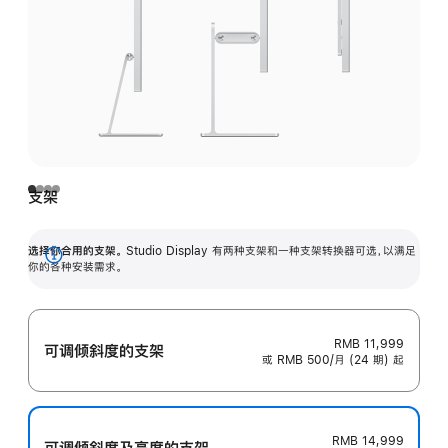
支架
选择你合用的支架。
Studio Display 有两种支架和一种支架转换器可选，以满足
展
你的各种安装需求。
开
RMB 11,999
可调倾斜度的支架
或 RMB 500/月 (24 期) 起
RMB 14,999
可调倾斜度及高‍度的支‍架