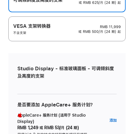
或 RMB 625/月 (24 期) 起
VESA 支架转换器
RMB 11,999
或 RMB 500/月 (24 期) 起
不含支架
Studio Display - 标准玻璃面板 - 可调倾斜度
及高度的支架
是否要添加 AppleCare+ 服务计划？
AppleCare+ 服务计划 (适用于 Studio
AppleC
添加
Display)
服
RMB 1,249
或
RMB 53/月 (24 期)