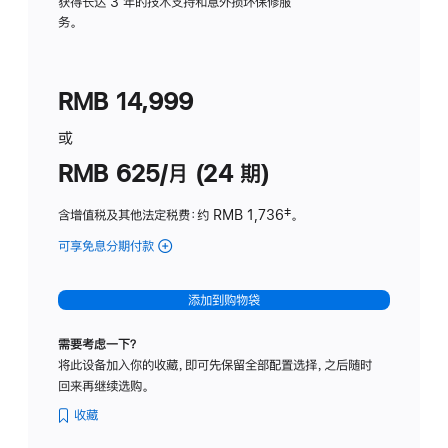
务
获得长达 3 年的技术支持和意外损坏保修服
务。
计
划
(适
RMB 14,999
用
于
或
Studio
RMB 625/月 (24 期)
Display
含增值税及其他法定税费
：约 RMB 1,736
脚
‡。
注
可享免息分期付款
(Studio
Display
-
添加到购物袋
标
准
需要考虑一下？
玻
将此设备加入你的收藏，即可先保留全部配置选择，之后随时
璃
回来再继续选购。
面
板
收藏
-